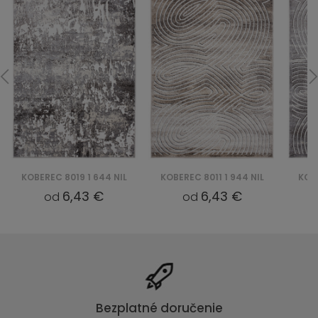
KOBEREC 8019 1 644 NIL
KOBEREC 8011 1 944 NIL
KOBE
6,43 €
6,43 €
od
od
Bezplatné doručenie