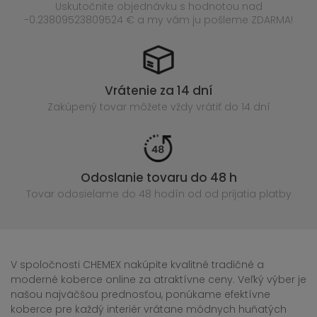
Uskutočnite objednávku s hodnotou nad
-0.23809523809524 € a my vám ju pošleme ZDARMA!
Vrátenie za 14 dní
Zakúpený
tovar môžete vždy vrátiť do 14 dní
Odoslanie tovaru do 48 h
Tovar odosielame do 48 hodín
od od prijatia platby
V spoločnosti CHEMEX nakúpite kvalitné tradičné a
moderné koberce online za atraktívne ceny. Veľký výber je
našou najväčšou prednosťou, ponúkame efektívne
koberce pre každý interiér vrátane módnych huňatých