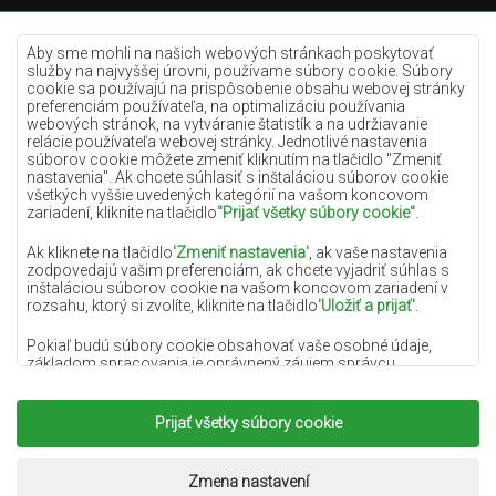
Krémové koberce
Lilac koberce
Aby sme mohli na našich webových stránkach poskytovať
služby na najvyššej úrovni, používame súbory cookie. Súbory
Žlté koberce
cookie sa používajú na prispôsobenie obsahu webovej stránky
preferenciám používateľa, na optimalizáciu používania
Mätové koberce
webových stránok, na vytváranie štatistík a na udržiavanie
relácie používateľa webovej stránky. Jednotlivé nastavenia
Modré koberce
súborov cookie môžete zmeniť kliknutím na tlačidlo "Zmeniť
nastavenia". Ak chcete súhlasiť s inštaláciou súborov cookie
Oranžové koberce
všetkých vyššie uvedených kategórií na vašom koncovom
Ružové koberce
zariadení, kliknite na tlačidlo
"Prijať všetky súbory cookie"
.
Šedé koberce
Ak kliknete na tlačidlo
'Zmeniť nastavenia'
, ak vaše nastavenia
zodpovedajú vašim preferenciám, ak chcete vyjadriť súhlas s
Terakotové koberce
inštaláciou súborov cookie na vašom koncovom zariadení v
rozsahu, ktorý si zvolíte, kliknite na tlačidlo
'Uložiť a prijať'
.
Zelené koberce
Zlaté koberce
Pokiaľ budú súbory cookie obsahovať vaše osobné údaje,
základom spracovania je oprávnený záujem správcu
osobných údajov (DYWANYCHEMEX) alebo tretích strán v
podobe poskytovania vysokokvalitných služieb na našej
webovej stránke a marketingových aktivít správcu osobných
Prijať všetky súbory cookie
Copyright 2022
Koberce Chemex.
Všetky práva
údajov a jeho dôveryhodných partnerov.
vyhradené.
Viac informácií o súboroch cookie a spracovaní osobných
Realizácia:
www.dimax.pl
Zmena nastavení
údajov nájdete v
Zásadách ochrany osobných údajov
.