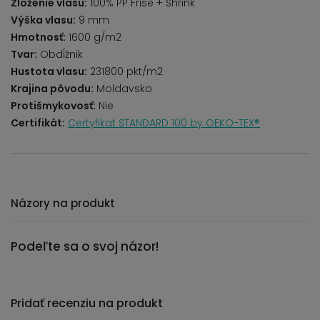
Zloženie vlasu:
100% PP Frise + Shrink
Výška vlasu:
9 mm
Hmotnosť:
1600 g/m2
Tvar:
Obdĺžnik
Hustota vlasu:
231800 pkt/m2
Krajina pôvodu:
Moldavsko
Protišmykovosť:
Nie
Certifikát:
Certyfikat STANDARD 100 by OEKO-TEX®
Názory na produkt
Podeľte sa o svoj názor!
Pridať recenziu na produkt