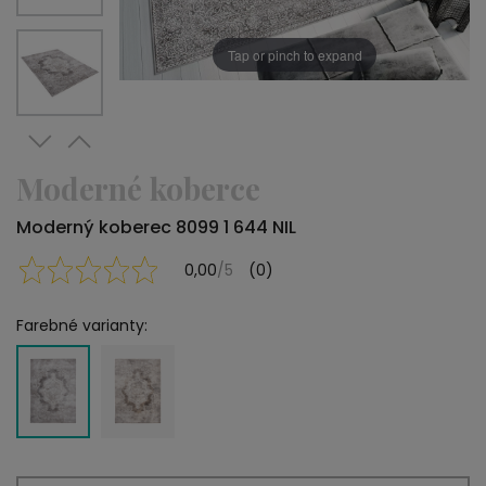
Tap or pinch to expand
Moderné koberce
Moderný koberec 8099 1 644 NIL
0,00
/5
(0)
Farebné varianty: