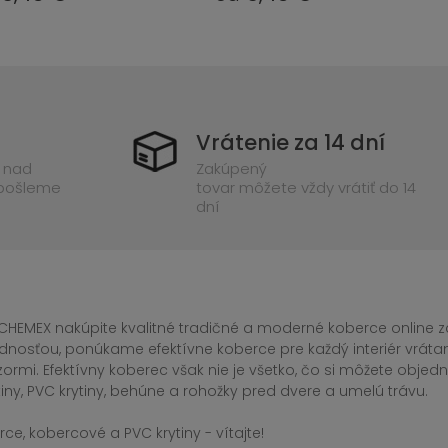
Vrátenie za 14 dní
 nad
Zakúpený
 pošleme
tovar môžete vždy vrátiť do 14
dní
CHEMEX nakúpite kvalitné tradičné a moderné koberce online za
dnosťou, ponúkame efektívne koberce pre každý interiér vrá
zormi. Efektívny koberec však nie je všetko, čo si môžete obj
iny, PVC krytiny, behúne a rohožky pred dvere a umelú trávu.
ce, kobercové a PVC krytiny - vítajte!