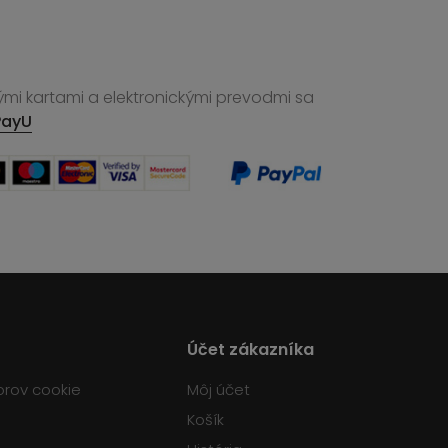
ými kartami a elektronickými prevodmi sa
PayU
Účet zákazníka
orov cookie
Môj účet
Košík