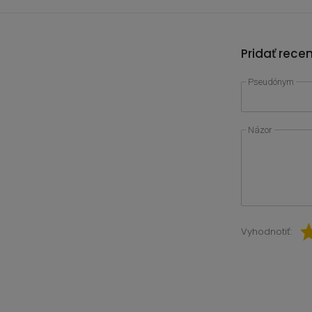
Pridať rece
Pseudónym
Názor
Vyhodnotiť: