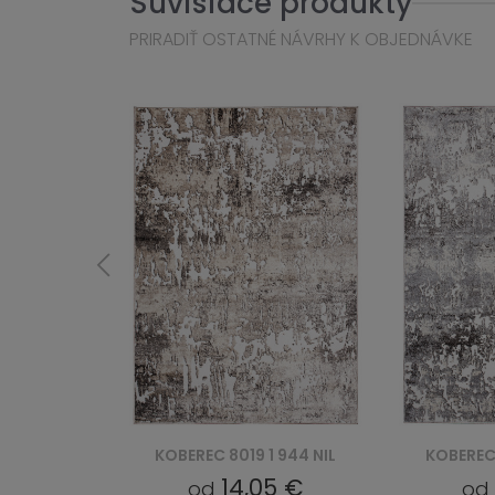
Súvisiace produkty
PRIRADIŤ OSTATNÉ NÁVRHY K OBJEDNÁVKE
1 644 NIL
KOBEREC 8019 1 944 NIL
KOBEREC 
9 €
14,05 €
od
o