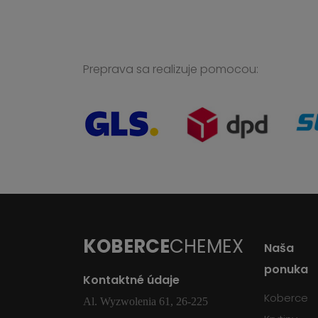
Preprava sa realizuje pomocou:
KOBERCE
CHEMEX
Naša
ponuka
Kontaktné údaje
Koberce
Al. Wyzwolenia 61, 26-225