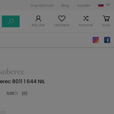
SK
O spoločnosti
Blog
Kontakt
Môj účet
Obľúbené
Porovnať
Košík
koberce
rec 8011 1 644 NIL
0,00
/5
(0)