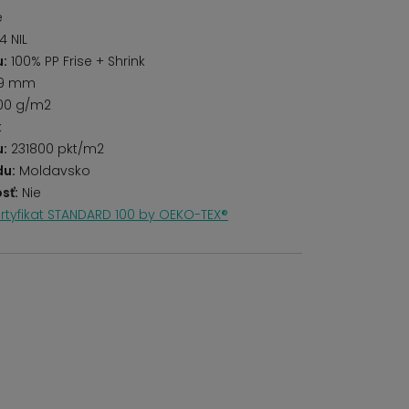
é
4 NIL
u:
100% PP Frise + Shrink
9 mm
00 g/m2
k
u:
231800 pkt/m2
du:
Moldavsko
sť:
Nie
rtyfikat STANDARD 100 by OEKO-TEX®