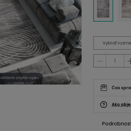
Vybrať rozme
zväčšenie prejdite myšou
Čas spr
Ako obje
Podrobnost