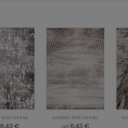
8019 1 644 NIL
KOBEREC 8011 1 944 NIL
KO
6,43 €
6,43 €
d
od