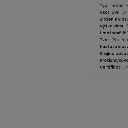
Typ:
modern
Vzor:
8011 1 64
Zloženie vlas
Výška vlasu:
Hmotnosť:
16
Tvar:
Obdĺžni
Hustota vlas
Krajina pôvo
Protišmykovo
Certifikát:
Ce