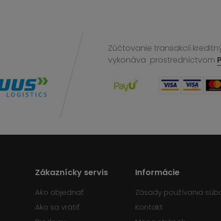
Zúčtovanie transakcií kreditn
vykonáva
prostredníctvom
Zákaznícky servis
Informácie
Ako objednať
Zásady používania súb
Ako sa vrátiť
Kontakt