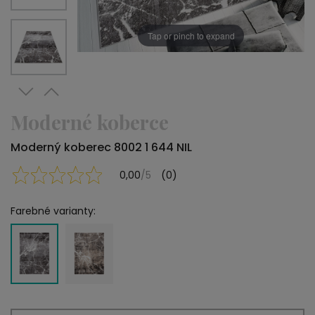
Tap or pinch to expand
Moderné koberce
Moderný koberec 8002 1 644 NIL
0,00
/5
(0)
Farebné varianty: