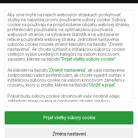
Krémové koberce
Lilac koberce
Aby sme mohli na našich webových stránkach poskytovať
služby na najvyššej úrovni, používame súbory cookie. Súbory
Žlté koberce
cookie sa používajú na prispôsobenie obsahu webovej stránky
preferenciám používateľa, na optimalizáciu používania
Mätové koberce
webových stránok, na vytváranie štatistík a na udržiavanie
relácie používateľa webovej stránky. Jednotlivé nastavenia
Modré koberce
súborov cookie môžete zmeniť kliknutím na tlačidlo "Zmeniť
nastavenia". Ak chcete súhlasiť s inštaláciou súborov cookie
Oranžové koberce
všetkých vyššie uvedených kategórií na vašom koncovom
Ružové koberce
zariadení, kliknite na tlačidlo
"Prijať všetky súbory cookie"
.
Šedé koberce
Ak kliknete na tlačidlo
'Zmeniť nastavenia'
, ak vaše nastavenia
zodpovedajú vašim preferenciám, ak chcete vyjadriť súhlas s
Terakotové koberce
inštaláciou súborov cookie na vašom koncovom zariadení v
rozsahu, ktorý si zvolíte, kliknite na tlačidlo
'Uložiť a prijať'
.
Zelené koberce
Zlaté koberce
Pokiaľ budú súbory cookie obsahovať vaše osobné údaje,
základom spracovania je oprávnený záujem správcu
osobných údajov (DYWANYCHEMEX) alebo tretích strán v
podobe poskytovania vysokokvalitných služieb na našej
webovej stránke a marketingových aktivít správcu osobných
Prijať všetky súbory cookie
Copyright 2022
Koberce Chemex.
Všetky práva
údajov a jeho dôveryhodných partnerov.
vyhradené.
Viac informácií o súboroch cookie a spracovaní osobných
Realizácia:
www.dimax.pl
Zmena nastavení
údajov nájdete v
Zásadách ochrany osobných údajov
.