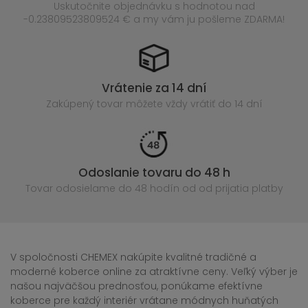
Uskutočnite objednávku s hodnotou nad
-0.23809523809524 € a my vám ju pošleme ZDARMA!
Vrátenie za 14 dní
Zakúpený
tovar môžete vždy vrátiť do 14 dní
Odoslanie tovaru do 48 h
Tovar odosielame do 48 hodín
od od prijatia platby
V spoločnosti CHEMEX nakúpite kvalitné tradičné a
moderné koberce online za atraktívne ceny. Veľký výber je
našou najväčšou prednosťou, ponúkame efektívne
koberce pre každý interiér vrátane módnych huňatých