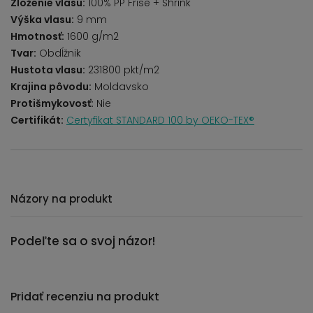
Zloženie vlasu:
100% PP Frise + Shrink
Výška vlasu:
9 mm
Hmotnosť:
1600 g/m2
Tvar:
Obdĺžnik
Hustota vlasu:
231800 pkt/m2
Krajina pôvodu:
Moldavsko
Protišmykovosť:
Nie
Certifikát:
Certyfikat STANDARD 100 by OEKO-TEX®
Názory na produkt
Podeľte sa o svoj názor!
Pridať recenziu na produkt