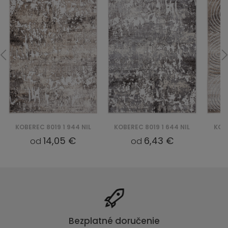
KOBEREC 8019 1 944 NIL
KOBEREC 8019 1 644 NIL
KOBE
14,05 €
6,43 €
od
od
Bezplatné doručenie