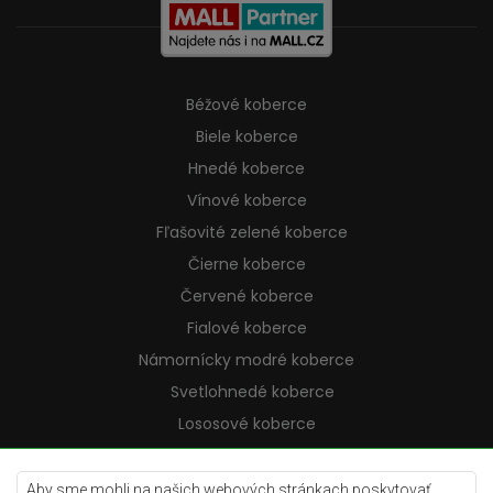
Béžové koberce
Biele koberce
Hnedé koberce
Vínové koberce
Fľašovité zelené koberce
Čierne koberce
Červené koberce
Fialové koberce
Námornícky modré koberce
Svetlohnedé koberce
Lososové koberce
Krémové koberce
Lilac koberce
Aby sme mohli na našich webových stránkach poskytovať