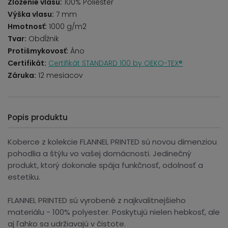
Zloženie vlasu:
100% Poliester
Výška vlasu:
7 mm
Hmotnosť:
1000 g/m2
Tvar:
Obdĺžnik
Protišmykovosť:
Áno
Certifikát:
Certifikát STANDARD 100 by OEKO-TEX®
Záruka:
12 mesiacov
Popis produktu
Koberce z kolekcie FLANNEL PRINTED sú novou dimenziou
pohodlia a štýlu vo vašej domácnosti. Jedinečný
produkt, ktorý dokonale spája funkčnosť, odolnosť a
estetiku.
FLANNEL PRINTED sú vyrobené z najkvalitnejšieho
materiálu - 100% polyester. Poskytujú nielen hebkosť, ale
aj ľahko sa udržiavajú v čistote.