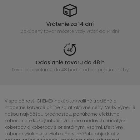
Vrátenie za 14 dní
Zakúpený
tovar môžete vždy vrátiť do 14 dní
Odoslanie tovaru do 48 h
Tovar odosielame do 48 hodín
od od prijatia platby
V spoločnosti CHEMEX nakúpite kvalitné tradičné a
moderné koberce online za atraktívne ceny. Veľký výber je
našou najväčšou prednosťou, ponúkame efektívne
koberce pre každý interiér vrátane módnych huňatých
kobercov a kobercov s orientálnymi vzormi. Efektívny
koberec však nie je všetko, čo si môžete objednať v