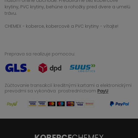
našom online obchode. Predávame tiež kobercové
krytiny, PVC krytiny, behúne a rohožky pred dvere a umelú
trávu.
CHEMEX - koberce, kobercové a PVC krytiny - vítajte!
Preprava sa realizuje pomocou:
Zúčtovanie transakcií kreditnými kartami a elektronickými
prevodmi sa vykonáva
prostredníctvom
PayU
KOBERCE
CHEMEX