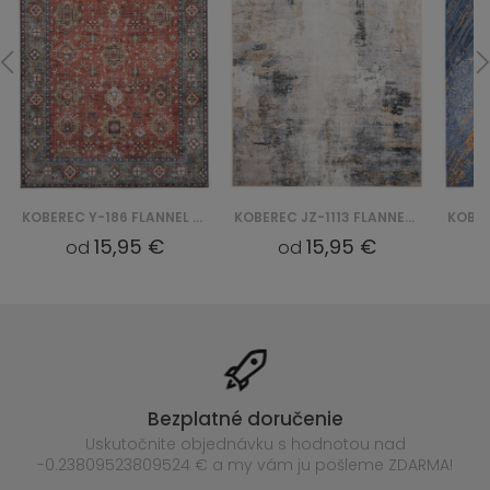
KOBEREC Y-186 FLANNEL PRINTED
KOBEREC JZ-1113 FLANNEL PRINTED
15,95 €
15,95 €
od
od
Bezplatné doručenie
Uskutočnite objednávku s hodnotou nad
-0.23809523809524 € a my vám ju pošleme ZDARMA!