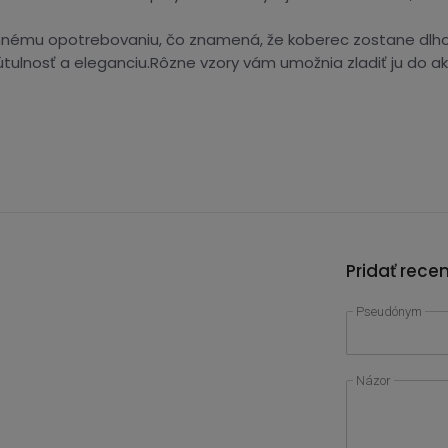
nnému opotrebovaniu, čo znamená, že koberec zostane dlho s
ulnosť a eleganciu.Rôzne vzory vám umožnia zladiť ju do ak
Pridať rece
Pseudónym
Názor