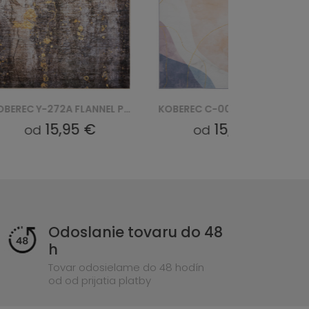
KOBEREC Y-272A FLANNEL PRINTED
KOBEREC C-004 FLANNEL PRINTED
15,95 €
15,95 €
od
od
Odoslanie tovaru do 48
h
Tovar odosielame do 48 hodín
od od prijatia platby