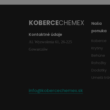
KOBERCE
CHEMEX
Naša
ponuka
Kontaktné údaje
Koberce
Al. Wyzwolenia 61, 26-225
Krytiny
Gowarczów
Behúne
Rohožky
Dodatky
Umelá trá
info@kobercechemex.sk