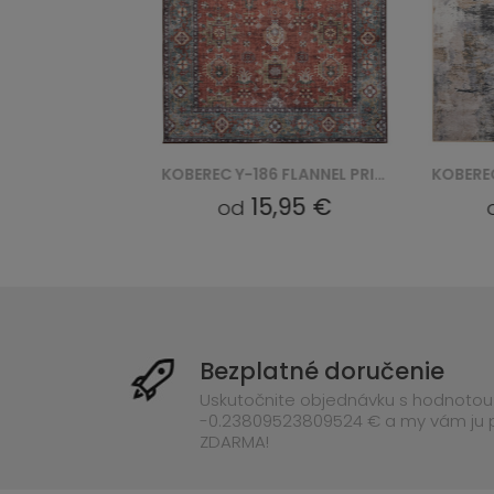
KOBEREC JZ-988 FLANNEL PRINTED
KOBEREC Y-186 FLANNEL PRINTED
5 €
15,95 €
od
od
Bezplatné doručenie
Uskutočnite objednávku s hodnotou
-0.23809523809524 € a my vám ju
ZDARMA!