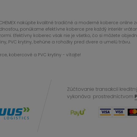
CHEMEX nakúpite kvalitné tradičné a moderné koberce online za
dnosťou, ponúkame efektívne koberce pre každý interiér vrá
zormi. Efektívny koberec však nie je všetko, čo si môžete obj
iny, PVC krytiny, behúne a rohožky pred dvere a umelú trávu.
ce, kobercové a PVC krytiny - vítajte!
Zúčtovanie transakcií kreditn
vykonáva
prostredníctvom