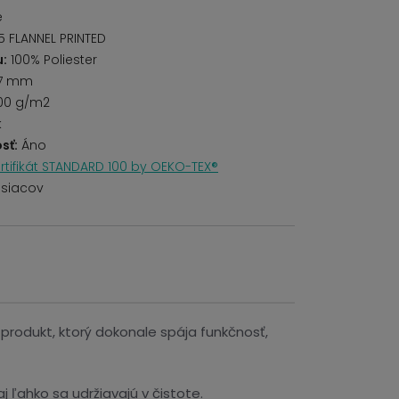
é
 FLANNEL PRINTED
u:
100% Poliester
7 mm
00 g/m2
k
sť:
Áno
rtifikát STANDARD 100 by OEKO-TEX®
siacov
produkt, ktorý dokonale spája funkčnosť,
j ľahko sa udržiavajú v čistote.