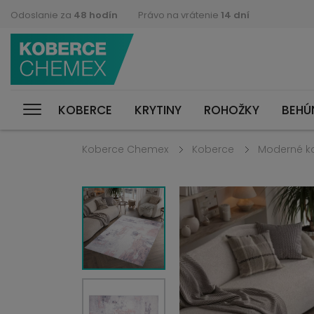
Odoslanie za
48 hodín
Právo na vrátenie
14 dní
KOBERCE
KRYTINY
ROHOŽKY
BEHÚ
Koberce Chemex
Koberce
Moderné k