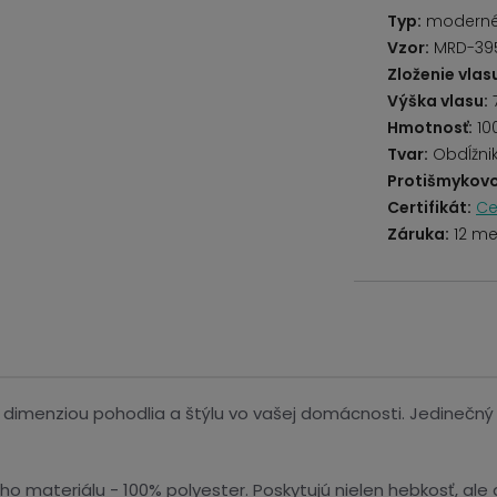
Typ:
modern
Vzor:
MRD-395
Zloženie vlas
Výška vlasu:
Hmotnosť:
10
Tvar:
Obdĺžni
Protišmykovo
Certifikát:
Ce
Záruka:
12 me
 dimenziou pohodlia a štýlu vo vašej domácnosti. Jedinečný 
ho materiálu - 100% polyester. Poskytujú nielen hebkosť, ale a