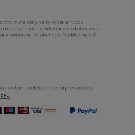
 atraktívne ceny. Veľký výber je našou
tane módnych huňatých kobercov a kobercov s
ednať v našom online obchode. Predávame tiež
ými kartami a elektronickými prevodmi sa
PayU