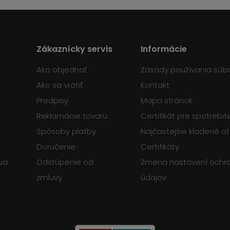
Zákaznícky servis
Informácie
Ako objednať
Zásady používania súb
Ako sa vrátiť
Kontakt
Predpisy
Mapa stránok
Reklamácie tovaru
Certifikát pre spotrebi
Spôsoby platby
Najčastejšie kladené o
Doručenie
Certifikáty
va
Odstúpenie od
Zmena nastavení ochr
zmluvy
údajov