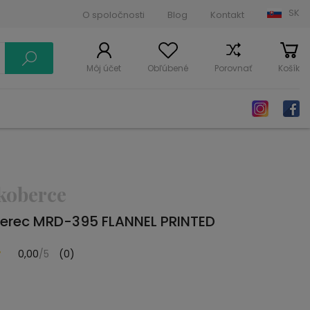
SK
O spoločnosti
Blog
Kontakt
Môj účet
Obľúbené
Porovnať
Košík
koberce
erec MRD-395 FLANNEL PRINTED
0,00
/5
(0)