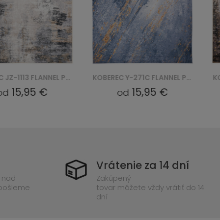
KOBEREC JZ-1113 FLANNEL PRINTED
KOBEREC Y-271C FLANNEL PRINTED
15,95 €
15,95 €
od
Vrátenie za 14 dní
 nad
Zakúpený
 pošleme
tovar môžete vždy vrátiť do 14
dní