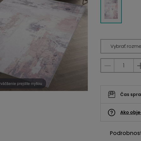
Vybrať rozme
zväčšenie prejdite myšou
Čas spr
Ako obje
Podrobnost