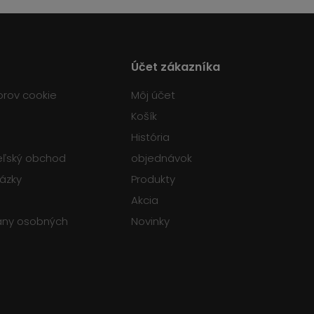
Účet zákazníka
orov cookie
Môj účet
Košík
História
teľský obchod
objednávok
tázky
Produkty
Akcia
any osobných
Novinky