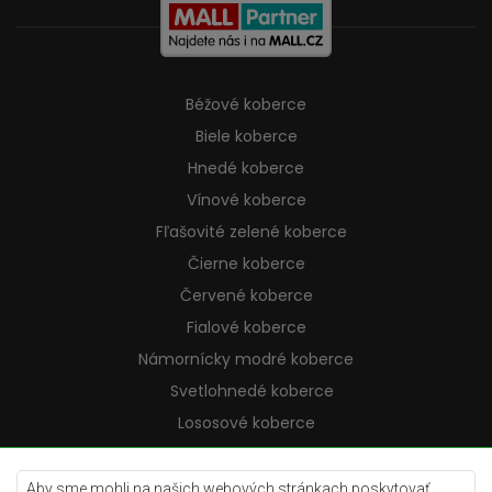
Béžové koberce
Biele koberce
Hnedé koberce
Vínové koberce
Fľašovité zelené koberce
Čierne koberce
Červené koberce
Fialové koberce
Námornícky modré koberce
Svetlohnedé koberce
Lososové koberce
Krémové koberce
Lilac koberce
Aby sme mohli na našich webových stránkach poskytovať