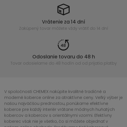
Vrátenie za 14 dní
Zakúpený
tovar môžete vždy vrátiť do 14 dní
Odoslanie tovaru do 48 h
Tovar odosielame do 48 hodín
od od prijatia platby
V spoločnosti CHEMEX nakúpite kvalitné tradičné a
moderné koberce online za atraktívne ceny. Veľký výber je
našou najväčšou prednosťou, ponúkame efektívne
koberce pre každý interiér vrátane módnych huňatých
kobercov a kobercov s orientálnymi vzormi. Efektívny
koberec však nie je všetko, čo si môžete objednať v