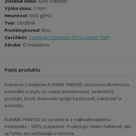
Zloženie vlasu:
100% Poliester
Výška vlasu:
7 mm
Hmotnosť:
1000 g/m2
Tvar:
Obdĺžnik
Protišmykovosť:
Áno
Certifikát:
Certifikát STANDARD 100 by OEKO-TEX®
Záruka:
12 mesiacov
Popis produktu
Koberce z kolekcie FLANNEL PRINTED sú novou dimenziou
pohodlia a štýlu vo vašej domácnosti. Jedinečný
produkt, ktorý dokonale spája funkčnosť, odolnosť a
estetiku.
FLANNEL PRINTED sú vyrobené z najkvalitnejšieho
materiálu - 100% polyester. Poskytujú nielen hebkosť, ale
aj ľahko sa udržiavajú v čistote.