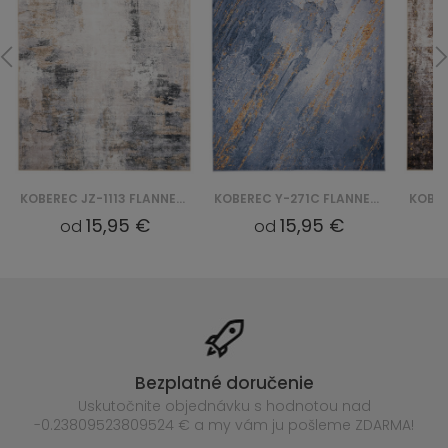
KOBEREC JZ-1113 FLANNEL PRINTED
KOBEREC Y-271C FLANNEL PRINTED
15,95 €
15,95 €
od
od
Bezplatné doručenie
Uskutočnite objednávku s hodnotou nad
-0.23809523809524 € a my vám ju pošleme ZDARMA!