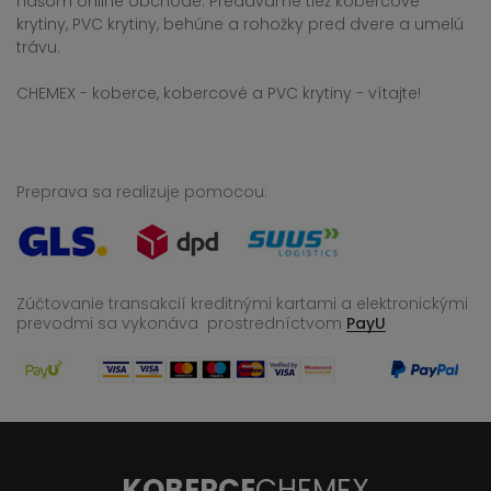
našom online obchode. Predávame tiež kobercové
krytiny, PVC krytiny, behúne a rohožky pred dvere a umelú
trávu.
CHEMEX - koberce, kobercové a PVC krytiny - vítajte!
Preprava sa realizuje pomocou:
Zúčtovanie transakcií kreditnými kartami a elektronickými
prevodmi sa vykonáva
prostredníctvom
PayU
KOBERCE
CHEMEX