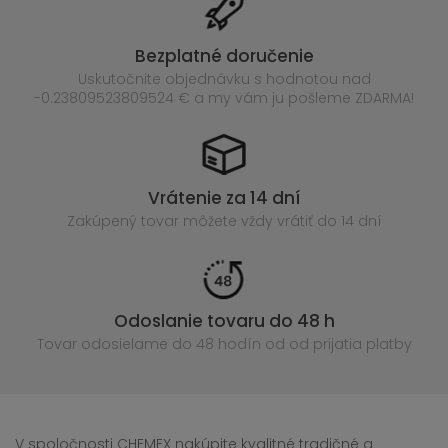
Bezplatné doručenie
Uskutočnite objednávku s hodnotou nad
-0.23809523809524 € a my vám ju pošleme ZDARMA!
Vrátenie za 14 dní
Zakúpený
tovar môžete vždy vrátiť do 14 dní
Odoslanie tovaru do 48 h
Tovar odosielame do 48 hodín
od od prijatia platby
V spoločnosti CHEMEX nakúpite kvalitné tradičné a