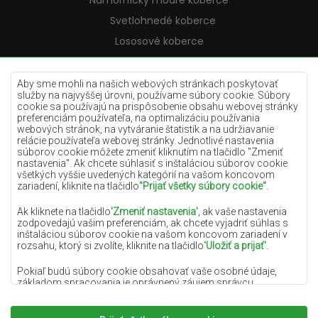
Námornícky modré koberce
Svetlohnedé koberce
Lososové koberce
Krémové koberce
Lilac koberce
Aby sme mohli na našich webových stránkach poskytovať
služby na najvyššej úrovni, používame súbory cookie. Súbory
Žlté koberce
cookie sa používajú na prispôsobenie obsahu webovej stránky
preferenciám používateľa, na optimalizáciu používania
Mätové koberce
webových stránok, na vytváranie štatistík a na udržiavanie
relácie používateľa webovej stránky. Jednotlivé nastavenia
Modré koberce
súborov cookie môžete zmeniť kliknutím na tlačidlo "Zmeniť
nastavenia". Ak chcete súhlasiť s inštaláciou súborov cookie
Oranžové koberce
všetkých vyššie uvedených kategórií na vašom koncovom
Ružové koberce
zariadení, kliknite na tlačidlo
"Prijať všetky súbory cookie"
.
Šedé koberce
Ak kliknete na tlačidlo
'Zmeniť nastavenia'
, ak vaše nastavenia
zodpovedajú vašim preferenciám, ak chcete vyjadriť súhlas s
Terakotové koberce
inštaláciou súborov cookie na vašom koncovom zariadení v
rozsahu, ktorý si zvolíte, kliknite na tlačidlo
'Uložiť a prijať'
.
Zelené koberce
Zlaté koberce
Pokiaľ budú súbory cookie obsahovať vaše osobné údaje,
základom spracovania je oprávnený záujem správcu
osobných údajov (DYWANYCHEMEX) alebo tretích strán v
podobe poskytovania vysokokvalitných služieb na našej
webovej stránke a marketingových aktivít správcu osobných