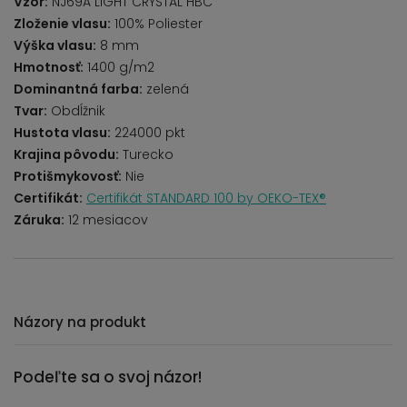
Vzor:
NJ69A LIGHT CRYSTAL HBC
Zloženie vlasu:
100% Poliester
Výška vlasu:
8 mm
Hmotnosť:
1400 g/m2
Dominantná farba:
zelená
Tvar:
Obdĺžnik
Hustota vlasu:
224000 pkt
Krajina pôvodu:
Turecko
Protišmykovosť:
Nie
Certifikát:
Certifikát STANDARD 100 by OEKO-TEX®
Záruka:
12 mesiacov
Názory na produkt
Podeľte sa o svoj názor!