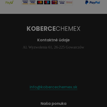
KOBERCE
CHEMEX
Kontaktné údaje
Al. Wyzwolenia 61, 26-225 Gowarczów
info@kobercechemex.sk
Naša ponuka