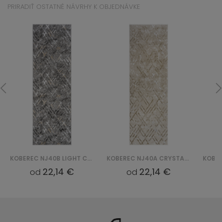
PRIRADIŤ OSTATNÉ NÁVRHY K OBJEDNÁVKE
KOBEREC NJ40B LIGHT CRYSTAL HBB - SZARY
KOBEREC NJ40A CRYSTAL HBC - BEŻOWY
22,14 €
22,14 €
od
od