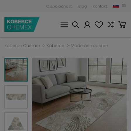
SK
O spoločnosti
Blog
Kontakt
Koberce Chemex
Koberce
Moderné koberce