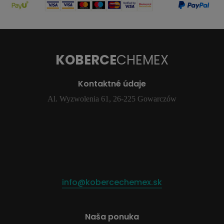
KOBERCE
CHEMEX
Kontaktné údaje
Al. Wyzwolenia 61, 26-225 Gowarczów
info@kobercechemex.sk
Naša ponuka