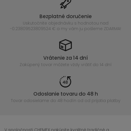
Bezplatné doručenie
Uskutočnite objednávku s hodnotou nad
-0.23809523809524 € a my vám ju pošleme ZDARMA!
Vrátenie za 14 dní
Zakúpený
tovar môžete vždy vrátiť do 14 dní
Odoslanie tovaru do 48 h
Tovar odosielame do 48 hodín
od od prijatia platby
V spoločnosti CHEMEX nakúpite kvalitné tradičné a