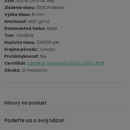
Vzor:
NJ37B CRYSTAL HBB
Zloženie vlasu:
100% Poliester
Výška vlasu:
8 mm
Hmotnosť:
1400 g/m2
Dominantná farba:
šedá
Tvar:
Obdĺžnik
Hustota vlasu:
224000 pkt
Krajina pôvodu:
Turecko
Protišmykovosť:
Nie
Certifikát:
Certifikát STANDARD 100 by OEKO-TEX®
Záruka:
12 mesiacov
Názory na produkt
Podeľte sa o svoj názor!