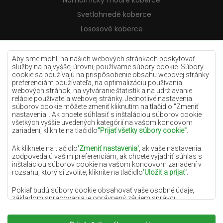
Námornícky modré koberce
Svetlohnedé koberce
Lososové koberce
Krémové koberce
Lilac koberce
Aby sme mohli na našich webových stránkach poskytovať
služby na najvyššej úrovni, používame súbory cookie. Súbory
Žlté koberce
cookie sa používajú na prispôsobenie obsahu webovej stránky
preferenciám používateľa, na optimalizáciu používania
Mätové koberce
webových stránok, na vytváranie štatistík a na udržiavanie
relácie používateľa webovej stránky. Jednotlivé nastavenia
Modré koberce
súborov cookie môžete zmeniť kliknutím na tlačidlo "Zmeniť
nastavenia". Ak chcete súhlasiť s inštaláciou súborov cookie
Oranžové koberce
všetkých vyššie uvedených kategórií na vašom koncovom
Ružové koberce
zariadení, kliknite na tlačidlo
"Prijať všetky súbory cookie"
.
Šedé koberce
Ak kliknete na tlačidlo
'Zmeniť nastavenia'
, ak vaše nastavenia
zodpovedajú vašim preferenciám, ak chcete vyjadriť súhlas s
Terakotové koberce
inštaláciou súborov cookie na vašom koncovom zariadení v
rozsahu, ktorý si zvolíte, kliknite na tlačidlo
'Uložiť a prijať'
.
Zelené koberce
Zlaté koberce
Pokiaľ budú súbory cookie obsahovať vaše osobné údaje,
základom spracovania je oprávnený záujem správcu
osobných údajov (DYWANYCHEMEX) alebo tretích strán v
podobe poskytovania vysokokvalitných služieb na našej
webovej stránke a marketingových aktivít správcu osobných