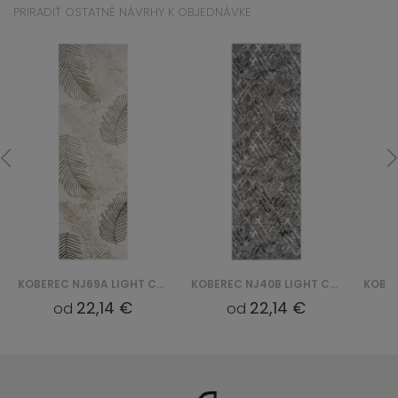
PRIRADIŤ OSTATNÉ NÁVRHY K OBJEDNÁVKE
KOBEREC NJ69A LIGHT CRYSTAL HBC - ZIELONY
KOBEREC NJ40B LIGHT CRYSTAL HBB - SZARY
22,14 €
22,14 €
od
od