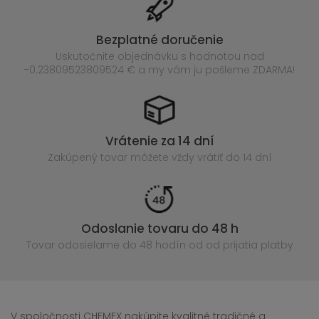
Bezplatné doručenie
Uskutočnite objednávku s hodnotou nad
-0.23809523809524 € a my vám ju pošleme ZDARMA!
Vrátenie za 14 dní
Zakúpený
tovar môžete vždy vrátiť do 14 dní
Odoslanie tovaru do 48 h
Tovar odosielame do 48 hodín
od od prijatia platby
V spoločnosti CHEMEX nakúpite kvalitné tradičné a