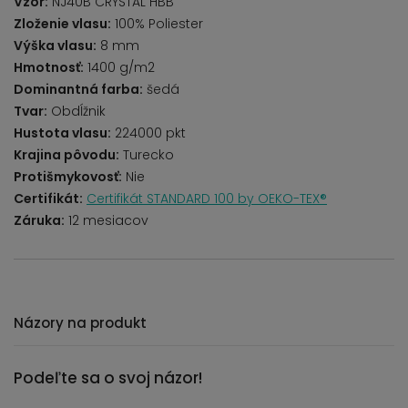
Vzor:
NJ40B CRYSTAL HBB
Zloženie vlasu:
100% Poliester
Výška vlasu:
8 mm
Hmotnosť:
1400 g/m2
Dominantná farba:
šedá
Tvar:
Obdĺžnik
Hustota vlasu:
224000 pkt
Krajina pôvodu:
Turecko
Protišmykovosť:
Nie
Certifikát:
Certifikát STANDARD 100 by OEKO-TEX®
Záruka:
12 mesiacov
Názory na produkt
Podeľte sa o svoj názor!