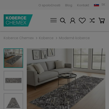
SK
O spoločnosti
Blog
Kontakt
Koberce Chemex
Koberce
Moderné koberce