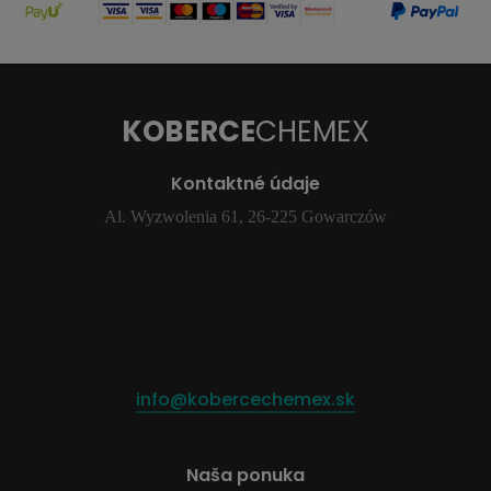
KOBERCE
CHEMEX
Kontaktné údaje
Al. Wyzwolenia 61, 26-225 Gowarczów
info@kobercechemex.sk
Naša ponuka