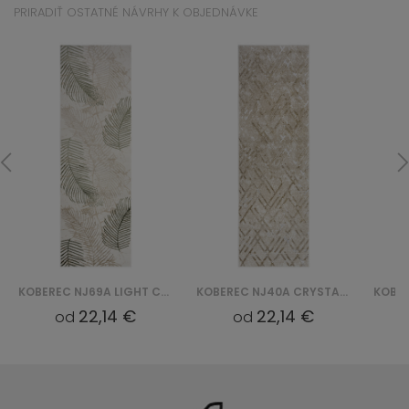
PRIRADIŤ OSTATNÉ NÁVRHY K OBJEDNÁVKE
KOBEREC NJ69A LIGHT CRYSTAL HBC - ZIELONY
KOBEREC NJ40A CRYSTAL HBC - BEŻOWY
22,14 €
22,14 €
od
od