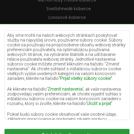
Námornícky modré koberce
Svetlohnedé koberce
Lososové koberce
Krémové koberce
Lilac koberce
Aby sme mohli na našich webových stránkach poskytovať
služby na najvyššej úrovni, používame súbory cookie. Súbory
Žlté koberce
cookie sa používajú na prispôsobenie obsahu webovej stránky
preferenciám používateľa, na optimalizáciu používania
Mätové koberce
webových stránok, na vytváranie štatistík a na udržiavanie
relácie používateľa webovej stránky. Jednotlivé nastavenia
Modré koberce
súborov cookie môžete zmeniť kliknutím na tlačidlo "Zmeniť
nastavenia". Ak chcete súhlasiť s inštaláciou súborov cookie
Oranžové koberce
všetkých vyššie uvedených kategórií na vašom koncovom
Ružové koberce
zariadení, kliknite na tlačidlo
"Prijať všetky súbory cookie"
.
Šedé koberce
Ak kliknete na tlačidlo
'Zmeniť nastavenia'
, ak vaše nastavenia
zodpovedajú vašim preferenciám, ak chcete vyjadriť súhlas s
Terakotové koberce
inštaláciou súborov cookie na vašom koncovom zariadení v
rozsahu, ktorý si zvolíte, kliknite na tlačidlo
'Uložiť a prijať'
.
Zelené koberce
Zlaté koberce
Pokiaľ budú súbory cookie obsahovať vaše osobné údaje,
základom spracovania je oprávnený záujem správcu
osobných údajov (DYWANYCHEMEX) alebo tretích strán v
podobe poskytovania vysokokvalitných služieb na našej
webovej stránke a marketingových aktivít správcu osobných