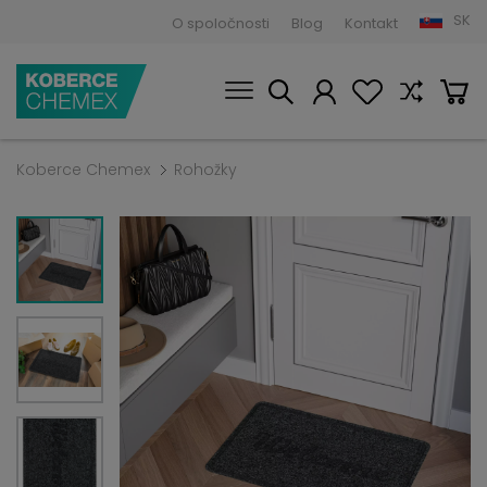
SK
O spoločnosti
Blog
Kontakt
Koberce Chemex
Rohožky