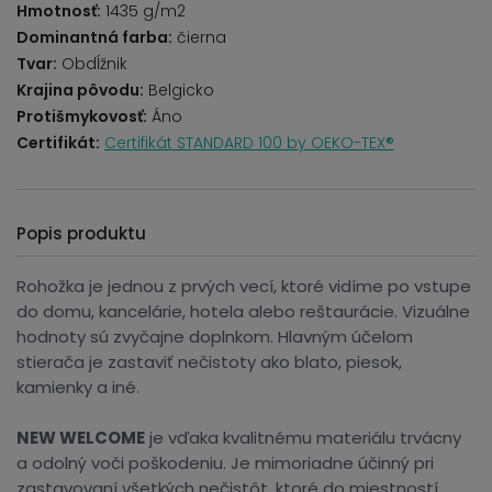
Hmotnosť:
1435 g/m2
Dominantná farba:
čierna
Tvar:
Obdĺžnik
Krajina pôvodu:
Belgicko
Protišmykovosť:
Áno
Certifikát:
Certifikát STANDARD 100 by OEKO-TEX®
Popis produktu
Rohožka je jednou z prvých vecí, ktoré vidíme po vstupe
do domu, kancelárie, hotela alebo reštaurácie. Vizuálne
hodnoty sú zvyčajne doplnkom. Hlavným účelom
stierača je zastaviť nečistoty ako blato, piesok,
kamienky a iné.
NEW WELCOME
je vďaka kvalitnému materiálu trvácny
a odolný voči poškodeniu. Je mimoriadne účinný pri
zastavovaní všetkých nečistôt, ktoré do miestností