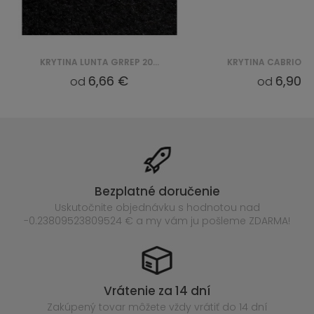
KRYTINA LUNTA GRREP 2021 ZWART
6,66 €
6,90 
od
od
Bezplatné doručenie
Uskutočnite objednávku s hodnotou nad
-0.23809523809524 € a my vám ju pošleme ZDARMA!
Vrátenie za 14 dní
Zakúpený
tovar môžete vždy vrátiť do 14 dní