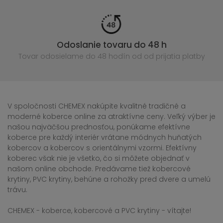
Odoslanie tovaru do 48 h
Tovar odosielame do 48 hodín
od od prijatia platby
V spoločnosti CHEMEX nakúpite kvalitné tradičné a
moderné koberce online za atraktívne ceny. Veľký výber je
našou najväčšou prednosťou, ponúkame efektívne
koberce pre každý interiér vrátane módnych huňatých
kobercov a kobercov s orientálnymi vzormi. Efektívny
koberec však nie je všetko, čo si môžete objednať v
našom online obchode. Predávame tiež kobercové
krytiny, PVC krytiny, behúne a rohožky pred dvere a umelú
trávu.
CHEMEX - koberce, kobercové a PVC krytiny - vítajte!