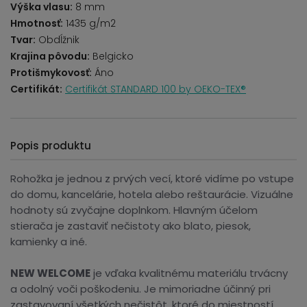
Výška vlasu:
8 mm
Hmotnosť:
1435 g/m2
Tvar:
Obdĺžnik
Krajina pôvodu:
Belgicko
Protišmykovosť:
Áno
Certifikát:
Certifikát STANDARD 100 by OEKO-TEX®
Popis produktu
Rohožka je jednou z prvých vecí, ktoré vidíme po vstupe
do domu, kancelárie, hotela alebo reštaurácie. Vizuálne
hodnoty sú zvyčajne doplnkom. Hlavným účelom
stierača je zastaviť nečistoty ako blato, piesok,
kamienky a iné.
NEW WELCOME
je vďaka kvalitnému materiálu trvácny
a odolný voči poškodeniu. Je mimoriadne účinný pri
zastavovaní všetkých nečistôt, ktoré do miestností