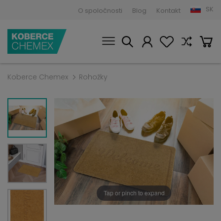
SK
O spoločnosti
Blog
Kontakt
Koberce Chemex
Rohožky
Tap or pinch to expand