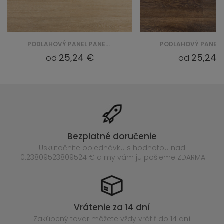
PODLAHOVÝ PANEL PANEL SPC ALPINE OAK A102
25,24 €
25,24 
od
od
Bezplatné doručenie
Uskutočnite objednávku s hodnotou nad
-0.23809523809524 € a my vám ju pošleme ZDARMA!
Vrátenie za 14 dní
Zakúpený
tovar môžete vždy vrátiť do 14 dní