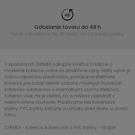
Odoslanie tovaru do 48 h
Tovar odosielame do 48 hodín
od od prijatia platby
V spoločnosti CHEMEX nakúpite kvalitné tradičné a
moderné koberce online za atraktívne ceny. Veľký výber je
našou najväčšou prednosťou, ponúkame efektívne
koberce pre každý interiér vrátane módnych huňatých
kobercov a kobercov s orientálnymi vzormi. Efektívny
koberec však nie je všetko, čo si môžete objednať v
našom online obchode. Predávame tiež kobercové
krytiny, PVC krytiny, behúne a rohožky pred dvere a umelú
trávu.
CHEMEX - koberce, kobercové a PVC krytiny - vítajte!