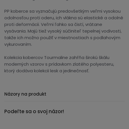
PP koberce sa vyznačujú predovšetkým veľmi vysokou
odolnosťou proti oderu, ich vlákna sú elastické a odolné
proti deformácii. Veľmi ľahko sa čistí, vrátane
vysávania. Majú tiež vysoký súčiniteľ tepelnej vodivosti,
takže ich možno použiť v miestnostiach s podlahovým
vykurovaním.
Kolekcia kobercov Tourmaline zahŕňa širokú škálu
moderných vzorov s prídavkom zlatého polyesteru,
ktorý dodáva kolekcii lesk a jedinečnosť.
Názory na produkt
Podeľte sa o svoj názor!