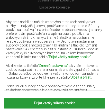
Svetlohnedé koberce
Lososové koberce
Krémové koberce
Lilac koberce
Aby sme mohli na našich webových stránkach poskytovať
služby na najvyššej úrovni, používame súbory cookie. Súbory
Žlté koberce
cookie sa používajú na prispôsobenie obsahu webovej stránky
preferenciám používateľa, na optimalizáciu používania
Mätové koberce
webových stránok, na vytváranie štatistík a na udržiavanie
relácie používateľa webovej stránky. Jednotlivé nastavenia
Modré koberce
súborov cookie môžete zmeniť kliknutím na tlačidlo "Zmeniť
nastavenia". Ak chcete súhlasiť s inštaláciou súborov cookie
Oranžové koberce
všetkých vyššie uvedených kategórií na vašom koncovom
Ružové koberce
zariadení, kliknite na tlačidlo
"Prijať všetky súbory cookie"
.
Šedé koberce
Ak kliknete na tlačidlo
'Zmeniť nastavenia'
, ak vaše nastavenia
zodpovedajú vašim preferenciám, ak chcete vyjadriť súhlas s
Terakotové koberce
inštaláciou súborov cookie na vašom koncovom zariadení v
rozsahu, ktorý si zvolíte, kliknite na tlačidlo
'Uložiť a prijať'
.
Zelené koberce
Zlaté koberce
Pokiaľ budú súbory cookie obsahovať vaše osobné údaje,
základom spracovania je oprávnený záujem správcu
osobných údajov (DYWANYCHEMEX) alebo tretích strán v
podobe poskytovania vysokokvalitných služieb na našej
webovej stránke a marketingových aktivít správcu osobných
Prijať všetky súbory cookie
Copyright 2022
Koberce Chemex.
Všetky práva
údajov a jeho dôveryhodných partnerov.