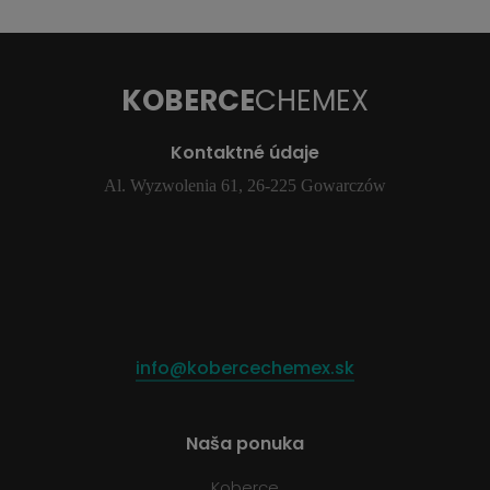
KOBERCE
CHEMEX
Kontaktné údaje
Al. Wyzwolenia 61, 26-225 Gowarczów
info@kobercechemex.sk
Naša ponuka
Koberce