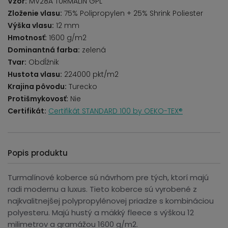
Vzor:
MV28A TURMALIN GPL
Zloženie vlasu:
75% Polipropylen + 25% Shrink Poliester
Výška vlasu:
12 mm
Hmotnosť:
1600 g/m2
Dominantná farba:
zelená
Tvar:
Obdĺžnik
Hustota vlasu:
224000 pkt/m2
Krajina pôvodu:
Turecko
Protišmykovosť:
Nie
Certifikát:
Certifikát STANDARD 100 by OEKO-TEX®
Popis produktu
Turmalínové koberce sú návrhom pre tých, ktorí majú
radi modernu a luxus. Tieto koberce sú vyrobené z
najkvalitnejšej polypropylénovej priadze s kombináciou
polyesteru. Majú hustý a mäkký fleece s výškou 12
milimetrov a gramážou 1600 g/m2.