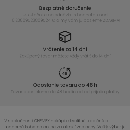
Bezplatné doručenie
Uskutočnite objednávku s hodnotou nad
-0.23809523809524 € a my vám ju pošleme ZDARMA!
Vrátenie za 14 dní
Zakúpený
tovar môžete vždy vrátiť do 14 dní
Odoslanie tovaru do 48 h
Tovar odosielame do 48 hodín
od od prijatia platby
V spoločnosti CHEMEX nakúpite kvalitné tradičné a
moderné koberce online za atraktívne ceny. Veľký výber je