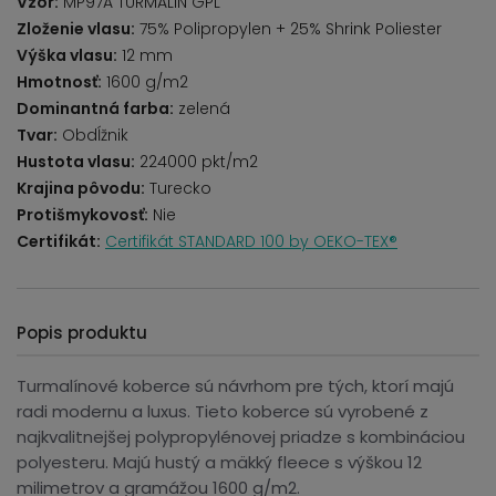
Vzor:
MP97A TURMALIN GPL
Zloženie vlasu:
75% Polipropylen + 25% Shrink Poliester
Výška vlasu:
12 mm
Hmotnosť:
1600 g/m2
Dominantná farba:
zelená
Tvar:
Obdĺžnik
Hustota vlasu:
224000 pkt/m2
Krajina pôvodu:
Turecko
Protišmykovosť:
Nie
Certifikát:
Certifikát STANDARD 100 by OEKO-TEX®
Popis produktu
Turmalínové koberce sú návrhom pre tých, ktorí majú
radi modernu a luxus. Tieto koberce sú vyrobené z
najkvalitnejšej polypropylénovej priadze s kombináciou
polyesteru. Majú hustý a mäkký fleece s výškou 12
milimetrov a gramážou 1600 g/m2.