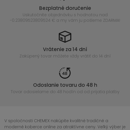
Bezplatné doručenie
Uskutočnite objednávku s hodnotou nad
-0.23809523809524 € a my vám ju pošleme ZDARMA!
Vrátenie za 14 dní
Zakúpený
tovar môžete vždy vrátiť do 14 dní
Odoslanie tovaru do 48 h
Tovar odosielame do 48 hodín
od od prijatia platby
V spoločnosti CHEMEX nakúpite kvalitné tradičné a
moderné koberce online za atraktívne ceny. Veľký výber je