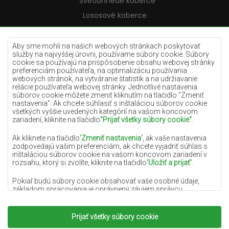
Svetlohnedé koberce
Lososové koberce
Krémové koberce
Lilac koberce
Aby sme mohli na našich webových stránkach poskytovať
služby na najvyššej úrovni, používame súbory cookie. Súbory
Žlté koberce
cookie sa používajú na prispôsobenie obsahu webovej stránky
preferenciám používateľa, na optimalizáciu používania
Mätové koberce
webových stránok, na vytváranie štatistík a na udržiavanie
relácie používateľa webovej stránky. Jednotlivé nastavenia
Modré koberce
súborov cookie môžete zmeniť kliknutím na tlačidlo "Zmeniť
nastavenia". Ak chcete súhlasiť s inštaláciou súborov cookie
Oranžové koberce
všetkých vyššie uvedených kategórií na vašom koncovom
Ružové koberce
zariadení, kliknite na tlačidlo
"Prijať všetky súbory cookie"
.
Šedé koberce
Ak kliknete na tlačidlo
'Zmeniť nastavenia'
, ak vaše nastavenia
zodpovedajú vašim preferenciám, ak chcete vyjadriť súhlas s
Terakotové koberce
inštaláciou súborov cookie na vašom koncovom zariadení v
rozsahu, ktorý si zvolíte, kliknite na tlačidlo
'Uložiť a prijať'
.
Zelené koberce
Zlaté koberce
Pokiaľ budú súbory cookie obsahovať vaše osobné údaje,
základom spracovania je oprávnený záujem správcu
osobných údajov (DYWANYCHEMEX) alebo tretích strán v
podobe poskytovania vysokokvalitných služieb na našej
webovej stránke a marketingových aktivít správcu osobných
Prijať všetky súbory cookie
Copyright 2022
Koberce Chemex.
Všetky práva
údajov a jeho dôveryhodných partnerov.