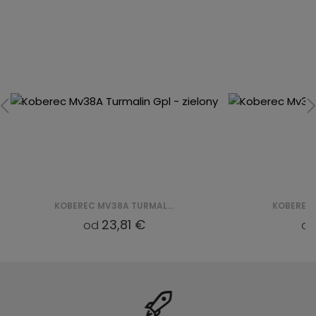
KOBEREC MV36A TURMALIN GPL - ZIELONY
23,81 €
od
o