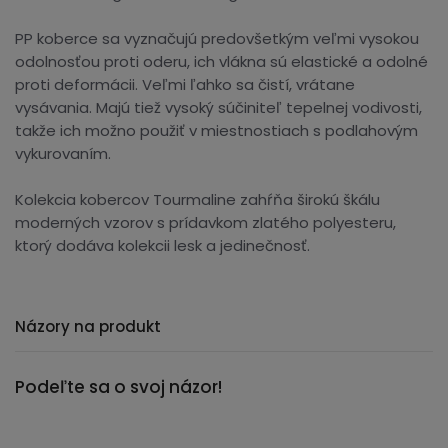
PP koberce sa vyznačujú predovšetkým veľmi vysokou
odolnosťou proti oderu, ich vlákna sú elastické a odolné
proti deformácii. Veľmi ľahko sa čistí, vrátane
vysávania. Majú tiež vysoký súčiniteľ tepelnej vodivosti,
takže ich možno použiť v miestnostiach s podlahovým
vykurovaním.
Kolekcia kobercov Tourmaline zahŕňa širokú škálu
moderných vzorov s prídavkom zlatého polyesteru,
ktorý dodáva kolekcii lesk a jedinečnosť.
Názory na produkt
Podeľte sa o svoj názor!