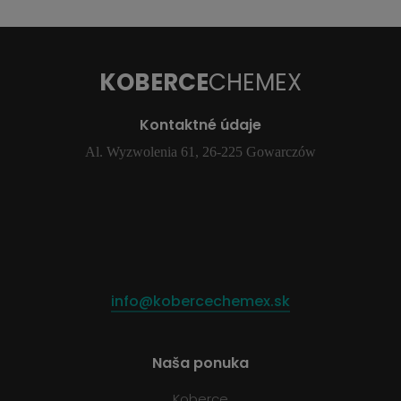
KOBERCE
CHEMEX
Kontaktné údaje
Al. Wyzwolenia 61, 26-225 Gowarczów
info@kobercechemex.sk
Naša ponuka
Koberce