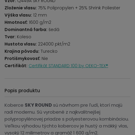
Vzor:
Q449A SKY ROUND
Zloženie vlasu:
75% Polipropylen + 25% Shrink Poliester
Výška vlasu:
12 mm
Hmotnosť:
1600 g/m2
Dominantná farba:
šedá
Tvar:
Koleso
Hustota vlasu:
224000 pkt/m2
Krajina pôvodu:
Turecko
Protišmykovosť:
Nie
Certifikát:
Certifikát STANDARD 100 by OEKO-TEX®
Popis produktu
Koberce
SKY ROUND
sú návrhom pre ľudí, ktorí majú
radi modernu. Sú vyrobené z najkvalitnejšej
polypropylénovej priadze s polyesterovou kombináciou.
Veľkou výhodou týchto kobercov je hustý a mäkký vlas,
vysoký 12 milimetrov a gramáž 1 600 g/m2.