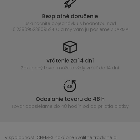
Bezplatné doručenie
Uskutočnite objednávku s hodnotou nad
-0.23809523809524 € a my vám ju pošleme ZDARMA!
Vrátenie za 14 dní
Zakúpený
tovar môžete vždy vrátiť do 14 dní
Odoslanie tovaru do 48 h
Tovar odosielame do 48 hodín
od od prijatia platby
V spoločnosti CHEMEX nakúpite kvalitné tradičné a