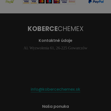
KOBERCE
CHEMEX
Kontaktné údaje
Al. Wyzwolenia 61, 26-225 Gowarczów
info@kobercechemex.sk
Naša ponuka