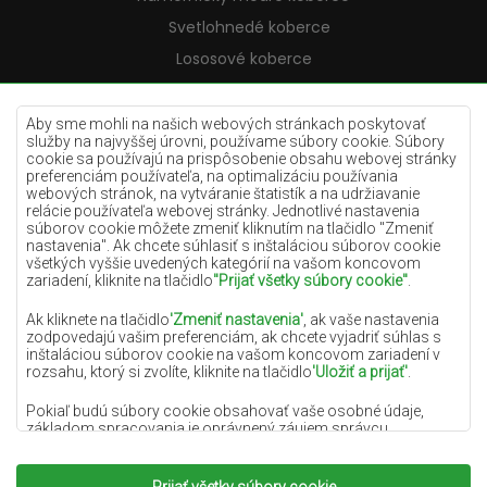
Svetlohnedé koberce
Lososové koberce
Krémové koberce
Lilac koberce
Aby sme mohli na našich webových stránkach poskytovať
služby na najvyššej úrovni, používame súbory cookie. Súbory
Žlté koberce
cookie sa používajú na prispôsobenie obsahu webovej stránky
preferenciám používateľa, na optimalizáciu používania
Mätové koberce
webových stránok, na vytváranie štatistík a na udržiavanie
relácie používateľa webovej stránky. Jednotlivé nastavenia
Modré koberce
súborov cookie môžete zmeniť kliknutím na tlačidlo "Zmeniť
nastavenia". Ak chcete súhlasiť s inštaláciou súborov cookie
Oranžové koberce
všetkých vyššie uvedených kategórií na vašom koncovom
Ružové koberce
zariadení, kliknite na tlačidlo
"Prijať všetky súbory cookie"
.
Šedé koberce
Ak kliknete na tlačidlo
'Zmeniť nastavenia'
, ak vaše nastavenia
zodpovedajú vašim preferenciám, ak chcete vyjadriť súhlas s
Terakotové koberce
inštaláciou súborov cookie na vašom koncovom zariadení v
rozsahu, ktorý si zvolíte, kliknite na tlačidlo
'Uložiť a prijať'
.
Zelené koberce
Zlaté koberce
Pokiaľ budú súbory cookie obsahovať vaše osobné údaje,
základom spracovania je oprávnený záujem správcu
osobných údajov (DYWANYCHEMEX) alebo tretích strán v
podobe poskytovania vysokokvalitných služieb na našej
webovej stránke a marketingových aktivít správcu osobných