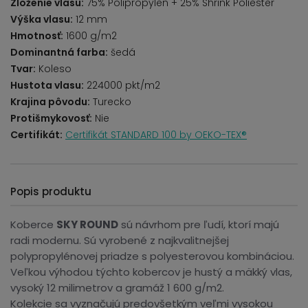
Zloženie vlasu:
75% Polipropylen + 25% Shrink Poliester
Výška vlasu:
12 mm
Hmotnosť:
1600 g/m2
Dominantná farba:
šedá
Tvar:
Koleso
Hustota vlasu:
224000 pkt/m2
Krajina pôvodu:
Turecko
Protišmykovosť:
Nie
Certifikát:
Certifikát STANDARD 100 by OEKO-TEX®
Popis produktu
Koberce
SKY ROUND
sú návrhom pre ľudí, ktorí majú
radi modernu. Sú vyrobené z najkvalitnejšej
polypropylénovej priadze s polyesterovou kombináciou.
Veľkou výhodou týchto kobercov je hustý a mäkký vlas,
vysoký 12 milimetrov a gramáž 1 600 g/m2.
Kolekcie sa vyznačujú predovšetkým veľmi vysokou