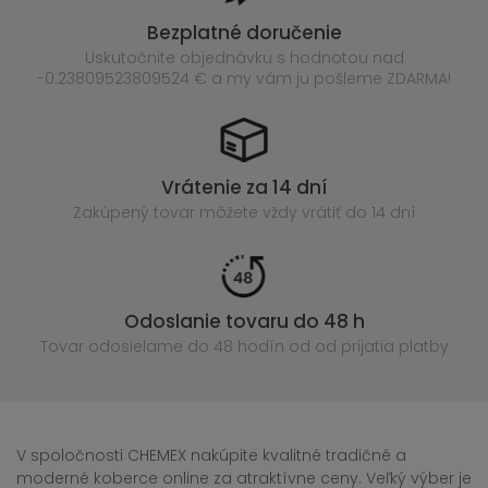
Bezplatné doručenie
Uskutočnite objednávku s hodnotou nad
-0.23809523809524 € a my vám ju pošleme ZDARMA!
Vrátenie za 14 dní
Zakúpený
tovar môžete vždy vrátiť do 14 dní
Odoslanie tovaru do 48 h
Tovar odosielame do 48 hodín
od od prijatia platby
V spoločnosti CHEMEX nakúpite kvalitné tradičné a
moderné koberce online za atraktívne ceny. Veľký výber je