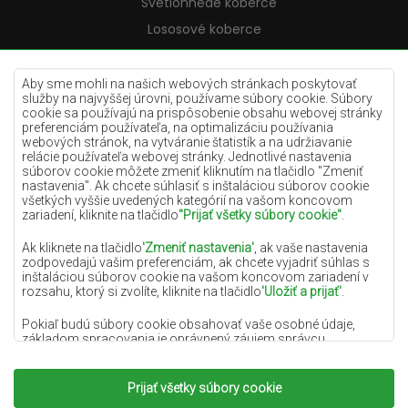
Svetlohnedé koberce
Lososové koberce
Krémové koberce
Lilac koberce
Aby sme mohli na našich webových stránkach poskytovať
služby na najvyššej úrovni, používame súbory cookie. Súbory
Žlté koberce
cookie sa používajú na prispôsobenie obsahu webovej stránky
preferenciám používateľa, na optimalizáciu používania
Mätové koberce
webových stránok, na vytváranie štatistík a na udržiavanie
relácie používateľa webovej stránky. Jednotlivé nastavenia
Modré koberce
súborov cookie môžete zmeniť kliknutím na tlačidlo "Zmeniť
nastavenia". Ak chcete súhlasiť s inštaláciou súborov cookie
Oranžové koberce
všetkých vyššie uvedených kategórií na vašom koncovom
Ružové koberce
zariadení, kliknite na tlačidlo
"Prijať všetky súbory cookie"
.
Šedé koberce
Ak kliknete na tlačidlo
'Zmeniť nastavenia'
, ak vaše nastavenia
zodpovedajú vašim preferenciám, ak chcete vyjadriť súhlas s
Terakotové koberce
inštaláciou súborov cookie na vašom koncovom zariadení v
rozsahu, ktorý si zvolíte, kliknite na tlačidlo
'Uložiť a prijať'
.
Zelené koberce
Zlaté koberce
Pokiaľ budú súbory cookie obsahovať vaše osobné údaje,
základom spracovania je oprávnený záujem správcu
osobných údajov (DYWANYCHEMEX) alebo tretích strán v
podobe poskytovania vysokokvalitných služieb na našej
webovej stránke a marketingových aktivít správcu osobných
Prijať všetky súbory cookie
Copyright 2022
Koberce Chemex.
Všetky práva
údajov a jeho dôveryhodných partnerov.