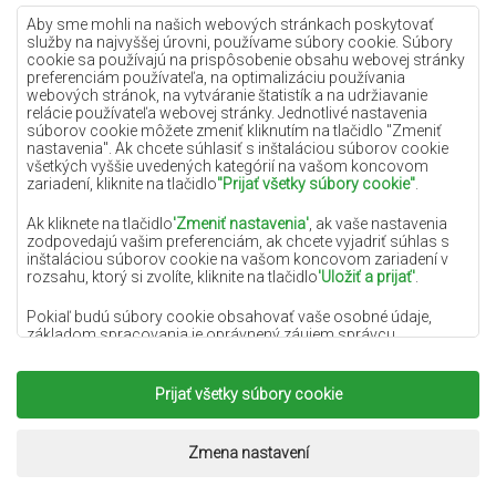
Lilac koberce
Aby sme mohli na našich webových stránkach poskytovať
služby na najvyššej úrovni, používame súbory cookie. Súbory
Žlté koberce
cookie sa používajú na prispôsobenie obsahu webovej stránky
preferenciám používateľa, na optimalizáciu používania
Mätové koberce
webových stránok, na vytváranie štatistík a na udržiavanie
relácie používateľa webovej stránky. Jednotlivé nastavenia
Modré koberce
súborov cookie môžete zmeniť kliknutím na tlačidlo "Zmeniť
nastavenia". Ak chcete súhlasiť s inštaláciou súborov cookie
Oranžové koberce
všetkých vyššie uvedených kategórií na vašom koncovom
Ružové koberce
zariadení, kliknite na tlačidlo
"Prijať všetky súbory cookie"
.
Šedé koberce
Ak kliknete na tlačidlo
'Zmeniť nastavenia'
, ak vaše nastavenia
zodpovedajú vašim preferenciám, ak chcete vyjadriť súhlas s
Terakotové koberce
inštaláciou súborov cookie na vašom koncovom zariadení v
rozsahu, ktorý si zvolíte, kliknite na tlačidlo
'Uložiť a prijať'
.
Zelené koberce
Zlaté koberce
Pokiaľ budú súbory cookie obsahovať vaše osobné údaje,
základom spracovania je oprávnený záujem správcu
osobných údajov (DYWANYCHEMEX) alebo tretích strán v
podobe poskytovania vysokokvalitných služieb na našej
webovej stránke a marketingových aktivít správcu osobných
Prijať všetky súbory cookie
Copyright 2022
Koberce Chemex.
Všetky práva
údajov a jeho dôveryhodných partnerov.
vyhradené.
Viac informácií o súboroch cookie a spracovaní osobných
Realizácia:
www.dimax.pl
Zmena nastavení
údajov nájdete v
Zásadách ochrany osobných údajov
.