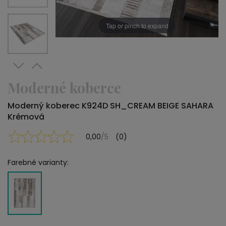
Tap or pinch to expand
Moderné koberce
Moderný koberec K924D SH_CREAM BEIGE SAHARA
Krémová
0,00
/5
(0)
Farebné varianty: