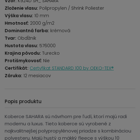
Vzor:
K924D SH_ SAHARA
Zloženie vlasu:
Polipropylen / Shrink Poliester
Výška vlasu:
10 mm
Hmotnosť:
2000 g/m2
Dominantná farba:
krémová
Tvar:
Obdĺžnik
Hustota vlasu:
576000
Krajina pôvodu:
Turecko
Protišmykovosť:
Nie
Certifikát:
Certyfikat STANDARD 100 by OEKO-TEX®
Záruka:
12 mesiacov
Popis produktu
Koberce SAHARA sú návrhom pre ľudí, ktorí majú radi
modernu a luxus. Tieto koberce sú vyrobené z
najkvalitnejšej polypropylénovej priadze s kombináciou
polyesteru. Majú hustý a mäkký fleece s výškou 10