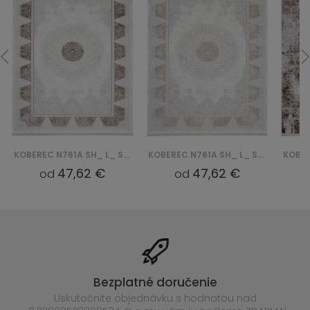
KOBEREC N761A SH_ L_ SAHARA - KREMOWY, BRĄZOWY
KOBEREC N761A SH_ L_ SAHARA - KREMOWY, BEŻOWY
47,62 €
47,62 €
od
od
Bezplatné doručenie
Uskutočnite objednávku s hodnotou nad