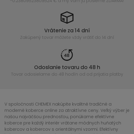
-0.23809523809524 € a my vám ju pošleme ZDARMA!
Vrátenie za 14 dní
Zakúpený
tovar môžete vždy vrátiť do 14 dní
Odoslanie tovaru do 48 h
Tovar odosielame do 48 hodín
od od prijatia platby
V spoločnosti CHEMEX nakúpite kvalitné tradičné a
moderné koberce online za atraktívne ceny. Veľký výber je
našou najväčšou prednosťou, ponúkame efektívne
koberce pre každý interiér vrátane módnych huňatých
kobercov a kobercov s orientálnymi vzormi. Efektívny