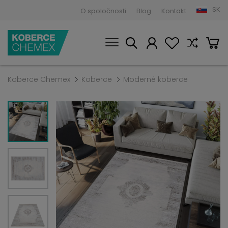
SK
O spoločnosti
Blog
Kontakt
Koberce Chemex
Koberce
Moderné koberce