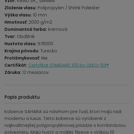
Vzor:
K891D SH_ SAHARA
Zloženie vlasu:
Polipropylen / Shrink Poliester
Výška vlasu:
10 mm
Hmotnosť:
2000 g/m2
Dominantná farba:
krémová
Tvar:
Obdĺžnik
Hustota vlasu:
576000
Krajina pôvodu:
Turecko
Protišmykovosť:
Nie
Certifikát:
Certyfikat STANDARD 100 by OEKO-TEX®
Záruka:
12 mesiacov
Popis produktu
Koberce SAHARA sú návrhom pre ľudí, ktorí majú radi
modernu a luxus. Tieto koberce sú vyrobené z
najkvalitnejšej polypropylénovej priadze s kombináciou
polyesteru. Majú hustý a mäkký fleece s výškou 10