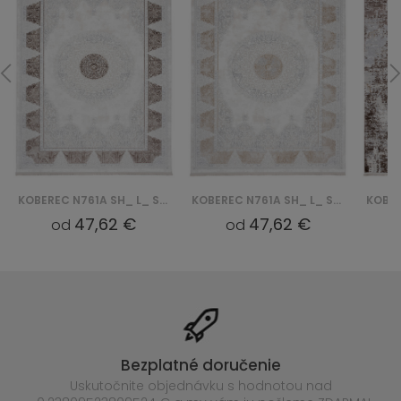
KOBEREC N761A SH_ L_ SAHARA - KREMOWY, BRĄZOWY
KOBEREC N761A SH_ L_ SAHARA - KREMOWY, BEŻOWY
47,62 €
47,62 €
od
od
Bezplatné doručenie
Uskutočnite objednávku s hodnotou nad