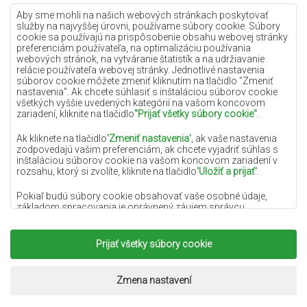
Lilac koberce
Aby sme mohli na našich webových stránkach poskytovať
služby na najvyššej úrovni, používame súbory cookie. Súbory
Žlté koberce
cookie sa používajú na prispôsobenie obsahu webovej stránky
preferenciám používateľa, na optimalizáciu používania
Mätové koberce
webových stránok, na vytváranie štatistík a na udržiavanie
relácie používateľa webovej stránky. Jednotlivé nastavenia
Modré koberce
súborov cookie môžete zmeniť kliknutím na tlačidlo "Zmeniť
nastavenia". Ak chcete súhlasiť s inštaláciou súborov cookie
Oranžové koberce
všetkých vyššie uvedených kategórií na vašom koncovom
Ružové koberce
zariadení, kliknite na tlačidlo
"Prijať všetky súbory cookie"
.
Šedé koberce
Ak kliknete na tlačidlo
'Zmeniť nastavenia'
, ak vaše nastavenia
zodpovedajú vašim preferenciám, ak chcete vyjadriť súhlas s
Terakotové koberce
inštaláciou súborov cookie na vašom koncovom zariadení v
rozsahu, ktorý si zvolíte, kliknite na tlačidlo
'Uložiť a prijať'
.
Zelené koberce
Zlaté koberce
Pokiaľ budú súbory cookie obsahovať vaše osobné údaje,
základom spracovania je oprávnený záujem správcu
osobných údajov (DYWANYCHEMEX) alebo tretích strán v
podobe poskytovania vysokokvalitných služieb na našej
webovej stránke a marketingových aktivít správcu osobných
Prijať všetky súbory cookie
Copyright 2022
Koberce Chemex.
Všetky práva
údajov a jeho dôveryhodných partnerov.
vyhradené.
Viac informácií o súboroch cookie a spracovaní osobných
Realizácia:
www.dimax.pl
Zmena nastavení
údajov nájdete v
Zásadách ochrany osobných údajov
.