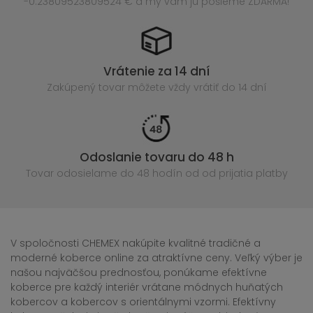
-0.23809523809524 € a my vám ju pošleme ZDARMA!
Vrátenie za 14 dní
Zakúpený
tovar môžete vždy vrátiť do 14 dní
Odoslanie tovaru do 48 h
Tovar odosielame do 48 hodín
od od prijatia platby
V spoločnosti CHEMEX nakúpite kvalitné tradičné a
moderné koberce online za atraktívne ceny. Veľký výber je
našou najväčšou prednosťou, ponúkame efektívne
koberce pre každý interiér vrátane módnych huňatých
kobercov a kobercov s orientálnymi vzormi. Efektívny