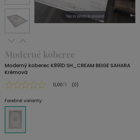
Tap or pinch to expand
Moderné koberce
Moderný koberec K891D SH_CREAM BEIGE SAHARA
Krémová
0,00
/5
(0)
Farebné varianty: