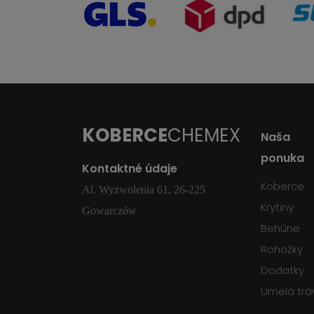
KOBERCE
CHEMEX
Naša
ponuka
Kontaktné údaje
Koberce
Al. Wyzwolenia 61, 26-225
Krytiny
Gowarczów
Behúne
Rohožky
Dodatky
Umelá trá