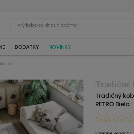
NE
DODATKY
NOVINKY
oberce
Tradičné 
Tradičný ko
RETRO Biela
Farebné varianty: