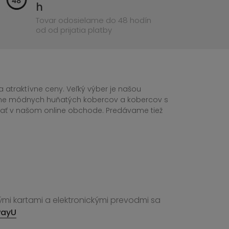
h
Tovar odosielame do 48 hodín
od od prijatia platby
 atraktívne ceny. Veľký výber je našou
tane módnych huňatých kobercov a kobercov s
ednať v našom online obchode. Predávame tiež
ými kartami a elektronickými prevodmi sa
PayU