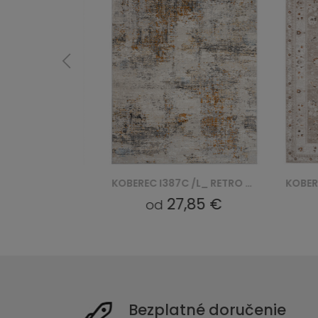
KOBEREC D168L /L_ RETRO - NIEBIESKI, BIAŁY
KOBEREC I387C /L_ RETRO - NIEBIESKI, BIAŁY
6 €
27,85 €
od
od
Bezplatné doručenie