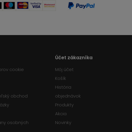
Účet zákazníka
orov cookie
Môj účet
Košík
História
teľský obchod
objednávok
tázky
Produkty
Akcia
any osobných
Novinky