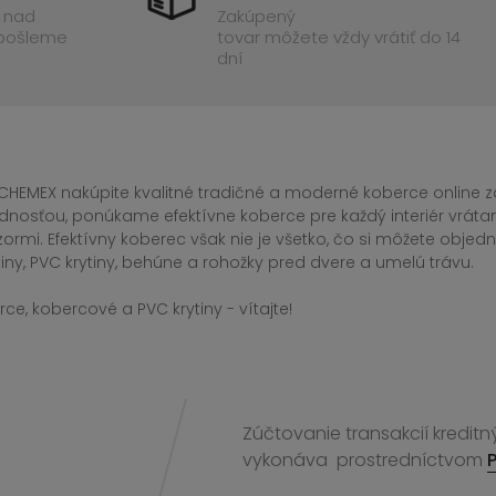
 nad
Zakúpený
 pošleme
tovar môžete vždy vrátiť do 14
dní
CHEMEX nakúpite kvalitné tradičné a moderné koberce online za
dnosťou, ponúkame efektívne koberce pre každý interiér vrá
zormi. Efektívny koberec však nie je všetko, čo si môžete obj
iny, PVC krytiny, behúne a rohožky pred dvere a umelú trávu.
ce, kobercové a PVC krytiny - vítajte!
Zúčtovanie transakcií kreditn
vykonáva
prostredníctvom