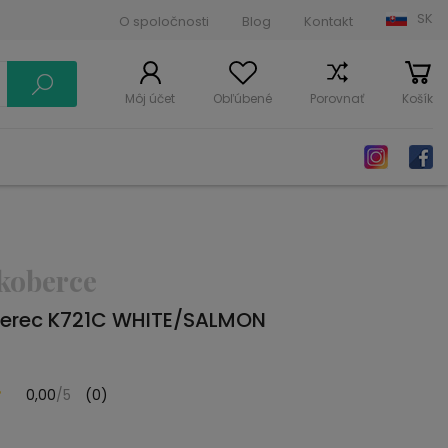
SK
O spoločnosti
Blog
Kontakt
Môj účet
Obľúbené
Porovnať
Košík
koberce
berec K721C WHITE/SALMON
0,00
/5
(0)