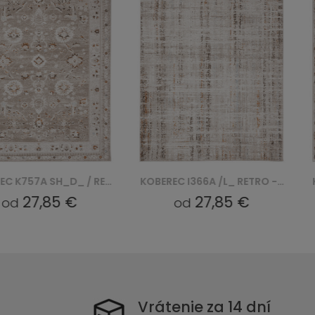
KOBEREC K757A SH_D_ / RETRO - BEŻOWY, BIAŁY
KOBEREC I366A /L_ RETRO - NIEBIESKI, BIAŁY
27,85 €
27,85 €
od
Vrátenie za 14 dní