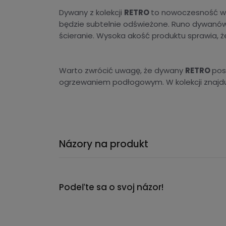
Dywany z kolekcji
RETRO
to nowoczesność w p
będzie subtelnie odświeżone. Runo dywanó
ścieranie. Wysoka akość produktu sprawia, że
Warto zwrócić uwagę, że dywany
RETRO
pos
ogrzewaniem podłogowym. W kolekcji znajd
Názory na produkt
Podeľte sa o svoj názor!