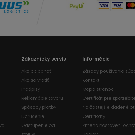
Zákaznícky servis
Informácie
Ako objednať
Zásady používania súb
Ako sa vrátiť
Kontakt
Predpisy
Mapa stránok
Reklamácie tovaru
Certifikát pre spotrebi
Spôsoby platby
Najčastejšie kladené o
Doručenie
Certifikáty
va
Odstúpenie od
Zmena nastavení ochr
zmluvy
údajov