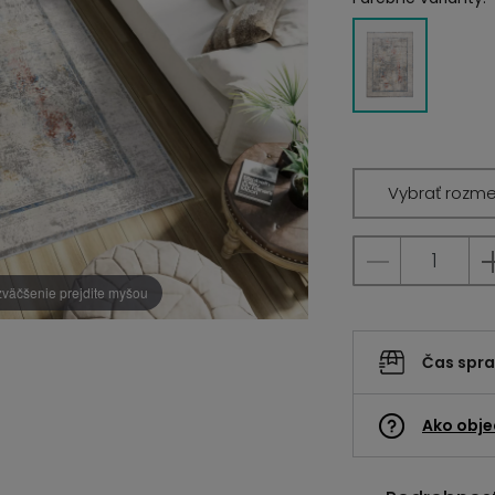
Vybrať rozme
zväčšenie prejdite myšou
Čas spr
Ako obje