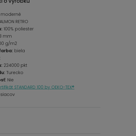
i o výrobku
, moderné
SALMON RETRO
u:
100% poliester
8 mm
00 g/m2
farba:
biela
k
u:
224000 pkt
du:
Turecko
sť:
Nie
rtifikát STANDARD 100 by OEKO-TEX®
siacov