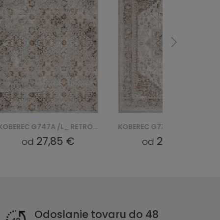
KOBEREC G747A /L_ RETRO - NIEBIESKI, BIAŁY
KOBEREC G730A /L_ RETRO - NIEBIESKI, BIAŁY
27,85 €
27,85 €
od
od
Odoslanie tovaru do 48