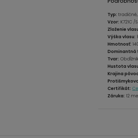
Podrobnost
Typ:
tradičné
Vzor:
K721C /
Zloženie vlas
Výška vlasu:
Hmotnosť:
14
Dominantná 
Tvar:
Obdĺžni
Hustota vlas
Krajina pôvo
Protišmykovo
Certifikát:
Ce
Záruka:
12 me