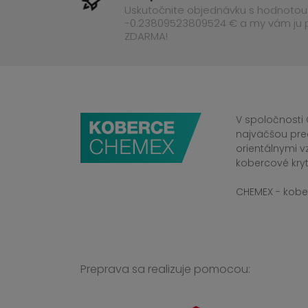
Uskutočnite objednávku s hodnotou
-0.23809523809524 € a my vám ju
ZDARMA!
V spoločnosti 
najväčšou pre
orientálnymi v
kobercové kryt
CHEMEX - kober
Preprava sa realizuje pomocou: