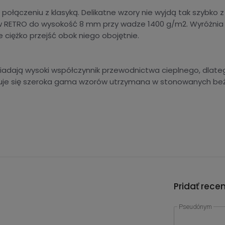
ołączeniu z klasyką. Delikatne wzory nie wyjdą tak szybko 
w RETRO do wysokość 8 mm przy wadze 1400 g/m2. Wyróżnia
 ciężko przejść obok niego obojętnie.
iadają wysoki współczynnik przewodnictwa cieplnego, dlat
uje się szeroka gama wzorów utrzymana w stonowanych beża
Pridať rece
Pseudónym