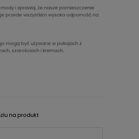
z mody i sprawią, że nasze pomieszczenie
 je przede wszystkim wysoka odporność na
ego mogą być używane w pokojach z
ch, szarościach i kremach.
nziu na produkt