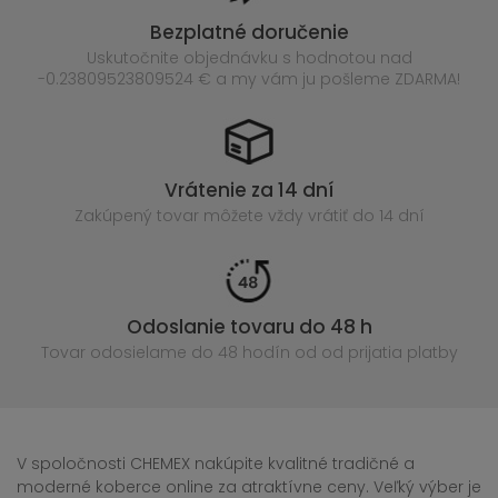
Bezplatné doručenie
Uskutočnite objednávku s hodnotou nad
-0.23809523809524 € a my vám ju pošleme ZDARMA!
Vrátenie za 14 dní
Zakúpený
tovar môžete vždy vrátiť do 14 dní
Odoslanie tovaru do 48 h
Tovar odosielame do 48 hodín
od od prijatia platby
V spoločnosti CHEMEX nakúpite kvalitné tradičné a
moderné koberce online za atraktívne ceny. Veľký výber je