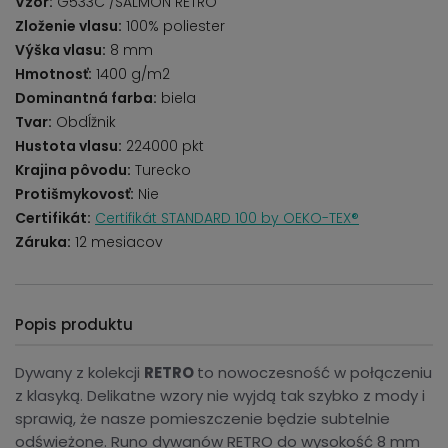
Vzor:
G533C /SALMON RETRO
Zloženie vlasu:
100% poliester
Výška vlasu:
8 mm
Hmotnosť:
1400 g/m2
Dominantná farba:
biela
Tvar:
Obdĺžnik
Hustota vlasu:
224000 pkt
Krajina pôvodu:
Turecko
Protišmykovosť:
Nie
Certifikát:
Certifikát STANDARD 100 by OEKO-TEX®
Záruka:
12 mesiacov
Popis produktu
Dywany z kolekcji
RETRO
to nowoczesność w połączeniu
z klasyką. Delikatne wzory nie wyjdą tak szybko z mody i
sprawią, że nasze pomieszczenie będzie subtelnie
odświeżone. Runo dywanów RETRO do wysokość 8 mm