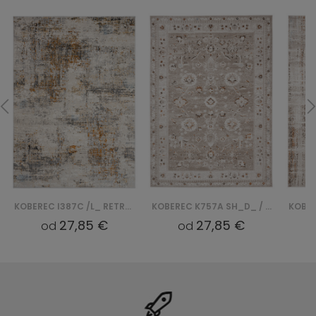
KOBEREC I387C /L_ RETRO - NIEBIESKI, BIAŁY
KOBEREC K757A SH_D_ / RETRO - BEŻOWY, BIAŁY
27,85 €
27,85 €
od
od