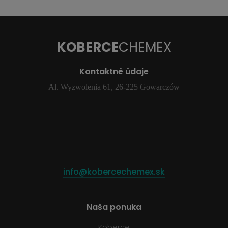
KOBERCE
CHEMEX
Kontaktné údaje
Al. Wyzwolenia 61, 26-225 Gowarczów
info@kobercechemex.sk
Naša ponuka
Koberce