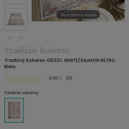
Tap or pinch to expand
Tradičné koberce
Tradičný koberec G533C WHITE/SALMON RETRO
Biela
0,00
/5
(0)
Farebné varianty: