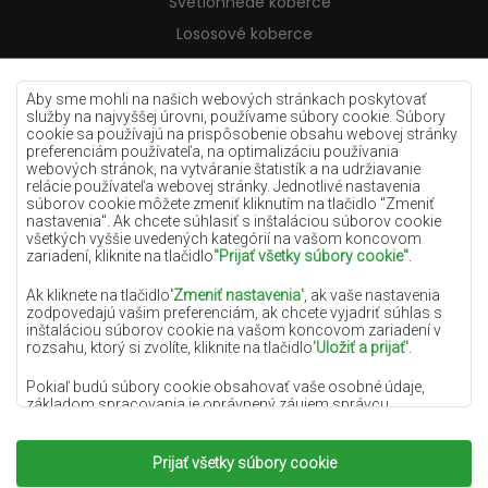
Svetlohnedé koberce
Lososové koberce
Krémové koberce
Lilac koberce
Aby sme mohli na našich webových stránkach poskytovať
služby na najvyššej úrovni, používame súbory cookie. Súbory
Žlté koberce
cookie sa používajú na prispôsobenie obsahu webovej stránky
preferenciám používateľa, na optimalizáciu používania
Mätové koberce
webových stránok, na vytváranie štatistík a na udržiavanie
relácie používateľa webovej stránky. Jednotlivé nastavenia
Modré koberce
súborov cookie môžete zmeniť kliknutím na tlačidlo "Zmeniť
nastavenia". Ak chcete súhlasiť s inštaláciou súborov cookie
Oranžové koberce
všetkých vyššie uvedených kategórií na vašom koncovom
Ružové koberce
zariadení, kliknite na tlačidlo
"Prijať všetky súbory cookie"
.
Šedé koberce
Ak kliknete na tlačidlo
'Zmeniť nastavenia'
, ak vaše nastavenia
zodpovedajú vašim preferenciám, ak chcete vyjadriť súhlas s
Terakotové koberce
inštaláciou súborov cookie na vašom koncovom zariadení v
rozsahu, ktorý si zvolíte, kliknite na tlačidlo
'Uložiť a prijať'
.
Zelené koberce
Zlaté koberce
Pokiaľ budú súbory cookie obsahovať vaše osobné údaje,
základom spracovania je oprávnený záujem správcu
osobných údajov (DYWANYCHEMEX) alebo tretích strán v
podobe poskytovania vysokokvalitných služieb na našej
webovej stránke a marketingových aktivít správcu osobných
Prijať všetky súbory cookie
Copyright 2022
Koberce Chemex.
Všetky práva
údajov a jeho dôveryhodných partnerov.