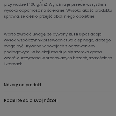
przy wadze 1400 g/m2. Wyróżnia je przede wszystkim
wysoka odporność na ścieranie. Wysoka akość produktu
sprawia, że ciężko przejść obok niego obojętnie.
Warto zwrócić uwagę, że dywany
RETRO
posiadają
wysoki współczynnik przewodnictwa cieplnego, dlatego
mogą być używane w pokojach z ogrzewaniem
podłogowym. W kolekcji znajduje się szeroka gama
wzorów utrzymana w stonowanych beżach, szarościach
i kremach.
Názory na produkt
Podeľte sa o svoj názor!