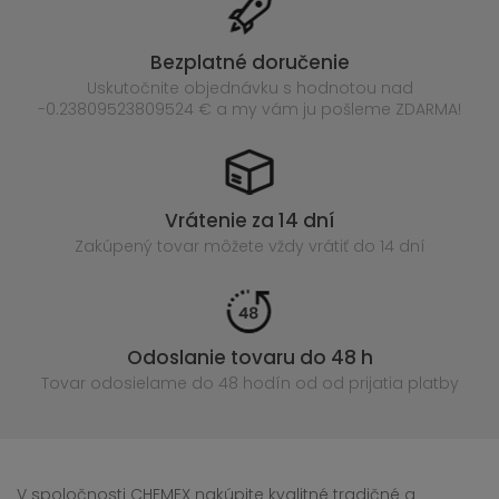
Bezplatné doručenie
Uskutočnite objednávku s hodnotou nad
-0.23809523809524 € a my vám ju pošleme ZDARMA!
Vrátenie za 14 dní
Zakúpený
tovar môžete vždy vrátiť do 14 dní
Odoslanie tovaru do 48 h
Tovar odosielame do 48 hodín
od od prijatia platby
V spoločnosti CHEMEX nakúpite kvalitné tradičné a