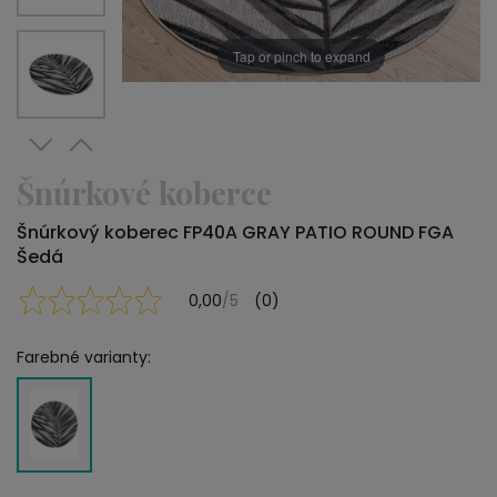
Tap or pinch to expand
Šnúrkové koberce
Šnúrkový koberec FP40A GRAY PATIO ROUND FGA
Šedá
0,00
/5
(0)
Farebné varianty: