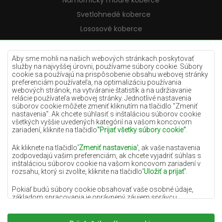
Námornícky modré koberce
Svetlohnedé koberce
Lososové koberce
Krémové koberce
Lilac koberce
Aby sme mohli na našich webových stránkach poskytovať
služby na najvyššej úrovni, používame súbory cookie. Súbory
Žlté koberce
cookie sa používajú na prispôsobenie obsahu webovej stránky
preferenciám používateľa, na optimalizáciu používania
Mätové koberce
webových stránok, na vytváranie štatistík a na udržiavanie
relácie používateľa webovej stránky. Jednotlivé nastavenia
Modré koberce
súborov cookie môžete zmeniť kliknutím na tlačidlo "Zmeniť
nastavenia". Ak chcete súhlasiť s inštaláciou súborov cookie
Oranžové koberce
všetkých vyššie uvedených kategórií na vašom koncovom
Ružové koberce
zariadení, kliknite na tlačidlo
"Prijať všetky súbory cookie"
.
Šedé koberce
Ak kliknete na tlačidlo
'Zmeniť nastavenia'
, ak vaše nastavenia
zodpovedajú vašim preferenciám, ak chcete vyjadriť súhlas s
Terakotové koberce
inštaláciou súborov cookie na vašom koncovom zariadení v
rozsahu, ktorý si zvolíte, kliknite na tlačidlo
'Uložiť a prijať'
.
Zelené koberce
Zlaté koberce
Pokiaľ budú súbory cookie obsahovať vaše osobné údaje,
základom spracovania je oprávnený záujem správcu
osobných údajov (DYWANYCHEMEX) alebo tretích strán v
podobe poskytovania vysokokvalitných služieb na našej
webovej stránke a marketingových aktivít správcu osobných