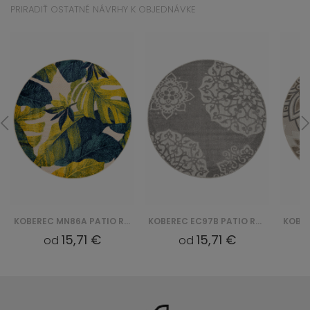
PRIRADIŤ OSTATNÉ NÁVRHY K OBJEDNÁVKE
KOBEREC MN86A PATIO ROUND GJD - KREMOWY
KOBEREC EC97B PATIO ROUND FGA - SZARY
15,71 €
15,71 €
od
od