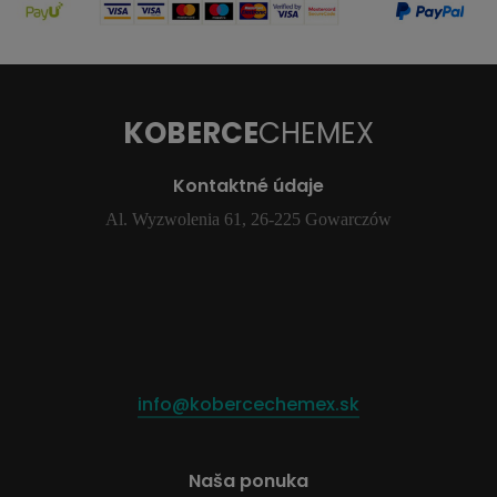
KOBERCE
CHEMEX
Kontaktné údaje
Al. Wyzwolenia 61, 26-225 Gowarczów
info@kobercechemex.sk
Naša ponuka