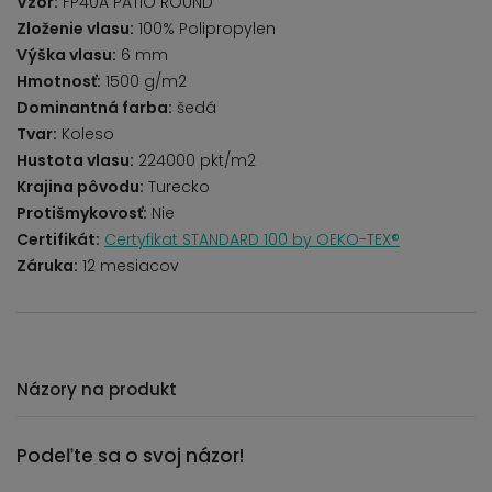
Vzor:
FP40A PATIO ROUND
Zloženie vlasu:
100% Polipropylen
Výška vlasu:
6 mm
Hmotnosť:
1500 g/m2
Dominantná farba:
šedá
Tvar:
Koleso
Hustota vlasu:
224000 pkt/m2
Krajina pôvodu:
Turecko
Protišmykovosť:
Nie
Certifikát:
Certyfikat STANDARD 100 by OEKO-TEX®
Záruka:
12 mesiacov
Názory na produkt
Podeľte sa o svoj názor!