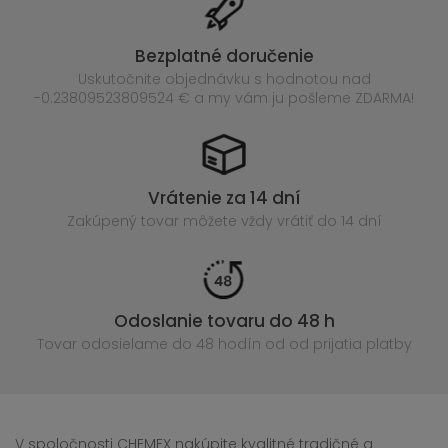
Bezplatné doručenie
Uskutočnite objednávku s hodnotou nad
-0.23809523809524 € a my vám ju pošleme ZDARMA!
Vrátenie za 14 dní
Zakúpený
tovar môžete vždy vrátiť do 14 dní
Odoslanie tovaru do 48 h
Tovar odosielame do 48 hodín
od od prijatia platby
V spoločnosti CHEMEX nakúpite kvalitné tradičné a