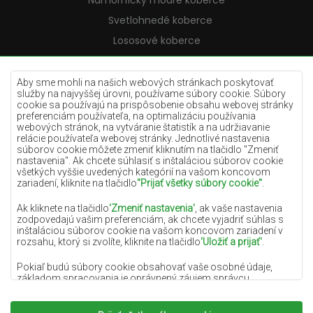
Námornícky modré koberce
Svetlohnedé koberce
Lososové koberce
Krémové koberce
Lilac koberce
Aby sme mohli na našich webových stránkach poskytovať
služby na najvyššej úrovni, používame súbory cookie. Súbory
Žlté koberce
cookie sa používajú na prispôsobenie obsahu webovej stránky
preferenciám používateľa, na optimalizáciu používania
Mätové koberce
webových stránok, na vytváranie štatistík a na udržiavanie
relácie používateľa webovej stránky. Jednotlivé nastavenia
Modré koberce
súborov cookie môžete zmeniť kliknutím na tlačidlo "Zmeniť
nastavenia". Ak chcete súhlasiť s inštaláciou súborov cookie
Oranžové koberce
všetkých vyššie uvedených kategórií na vašom koncovom
Ružové koberce
zariadení, kliknite na tlačidlo
"Prijať všetky súbory cookie"
.
Šedé koberce
Ak kliknete na tlačidlo
'Zmeniť nastavenia'
, ak vaše nastavenia
zodpovedajú vašim preferenciám, ak chcete vyjadriť súhlas s
Terakotové koberce
inštaláciou súborov cookie na vašom koncovom zariadení v
rozsahu, ktorý si zvolíte, kliknite na tlačidlo
'Uložiť a prijať'
.
Zelené koberce
Zlaté koberce
Pokiaľ budú súbory cookie obsahovať vaše osobné údaje,
základom spracovania je oprávnený záujem správcu
osobných údajov (DYWANYCHEMEX) alebo tretích strán v
podobe poskytovania vysokokvalitných služieb na našej
webovej stránke a marketingových aktivít správcu osobných