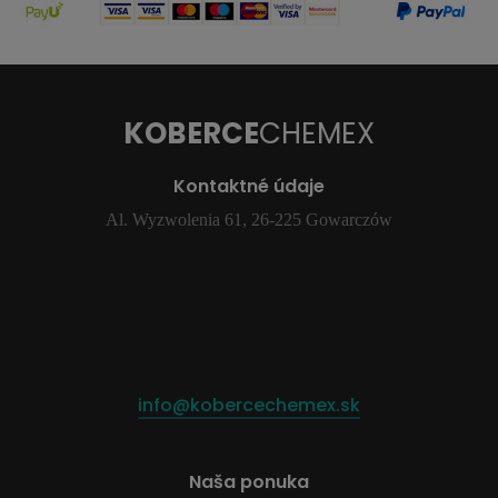
KOBERCE
CHEMEX
Kontaktné údaje
Al. Wyzwolenia 61, 26-225 Gowarczów
info@kobercechemex.sk
Naša ponuka