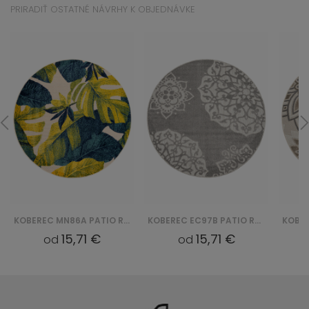
PRIRADIŤ OSTATNÉ NÁVRHY K OBJEDNÁVKE
KOBEREC MN86A PATIO ROUND GJD - KREMOWY
KOBEREC EC97B PATIO ROUND FGA - SZARY
15,71 €
15,71 €
od
od