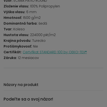
Vzor:
EC68A PATIO ROUND
Zloženie vlasu:
100% Polipropylen
Výška vlasu:
6 mm
Hmotnosť:
1500 g/m2
Dominantná farba:
šedá
Tvar:
Koleso
Hustota vlasu:
224000 pkt/m2
Krajina pôvodu:
Turecko
Protišmykovosť:
Nie
Certifikát:
Certyfikat STANDARD 100 by OEKO-TEX®
Záruka:
12 mesiacov
Názory na produkt
Podeľte sa o svoj názor!