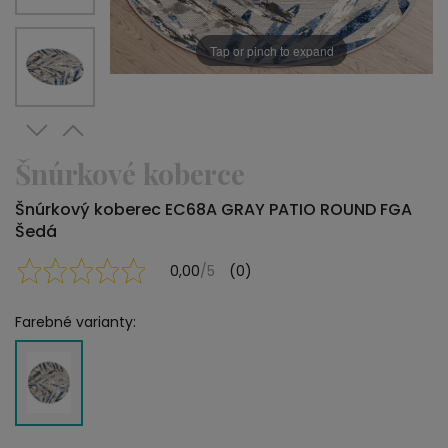
Tap or pinch to expand
Šnúrkové koberce
Šnúrkový koberec EC68A GRAY PATIO ROUND FGA
Šedá
0,00
/5
(0)
Farebné varianty: