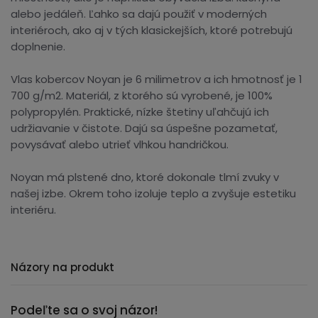
alebo jedáleň. Ľahko sa dajú použiť v moderných
interiéroch, ako aj v tých klasickejších, ktoré potrebujú
doplnenie.
Vlas kobercov Noyan je 6 milimetrov a ich hmotnosť je 1
700 g/m2. Materiál, z ktorého sú vyrobené, je 100%
polypropylén. Praktické, nízke štetiny uľahčujú ich
udržiavanie v čistote. Dajú sa úspešne pozametať,
povysávať alebo utrieť vlhkou handričkou.
Noyan má plstené dno, ktoré dokonale tlmí zvuky v
našej izbe. Okrem toho izoluje teplo a zvyšuje estetiku
interiéru.
Názory na produkt
Podeľte sa o svoj názor!