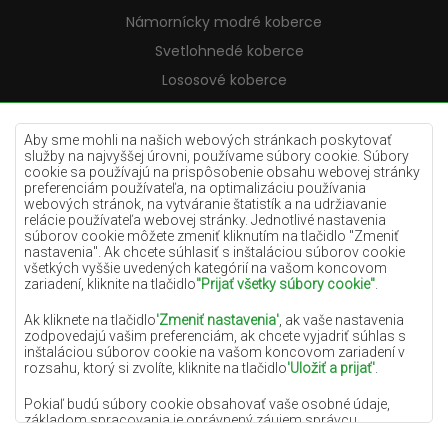
Námornícky modré koberce
Svetlohnedé koberce
Lososové koberce
Krémové koberce
Lilac koberce
Aby sme mohli na našich webových stránkach poskytovať
služby na najvyššej úrovni, používame súbory cookie. Súbory
Žlté koberce
cookie sa používajú na prispôsobenie obsahu webovej stránky
preferenciám používateľa, na optimalizáciu používania
Mätové koberce
webových stránok, na vytváranie štatistík a na udržiavanie
relácie používateľa webovej stránky. Jednotlivé nastavenia
Modré koberce
súborov cookie môžete zmeniť kliknutím na tlačidlo "Zmeniť
nastavenia". Ak chcete súhlasiť s inštaláciou súborov cookie
Oranžové koberce
všetkých vyššie uvedených kategórií na vašom koncovom
Ružové koberce
zariadení, kliknite na tlačidlo
"Prijať všetky súbory cookie"
.
Šedé koberce
Ak kliknete na tlačidlo
'Zmeniť nastavenia'
, ak vaše nastavenia
zodpovedajú vašim preferenciám, ak chcete vyjadriť súhlas s
Terakotové koberce
inštaláciou súborov cookie na vašom koncovom zariadení v
rozsahu, ktorý si zvolíte, kliknite na tlačidlo
'Uložiť a prijať'
.
Zelené koberce
Zlaté koberce
Pokiaľ budú súbory cookie obsahovať vaše osobné údaje,
základom spracovania je oprávnený záujem správcu
osobných údajov (DYWANYCHEMEX) alebo tretích strán v