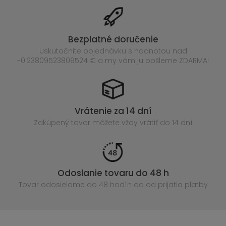
Bezplatné doručenie
Uskutočnite objednávku s hodnotou nad
-0.23809523809524 € a my vám ju pošleme ZDARMA!
Vrátenie za 14 dní
Zakúpený
tovar môžete vždy vrátiť do 14 dní
Odoslanie tovaru do 48 h
Tovar odosielame do 48 hodín
od od prijatia platby