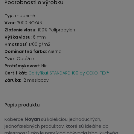
Podrobnosti o výrobku
Typ:
moderné
Vzor:
7000 NOYAN
Zloženie vlasu:
100% Polipropylen
Výška vlasu:
6 mm
Hmotnosť:
1700 g/m2
Dominantná farba:
čierna
Tvar:
Obdĺžnik
Protišmykovosť:
Nie
Certifikát:
Certyfikat STANDARD 100 by OEKO-TEX®
Záruka:
12 mesiacov
Popis produktu
Koberce
Noyan
sú kolekciou jednoduchých,
jednofarebných produktov, ktoré sú ideálne do
miestností, ako je napríklad obývacia izba. kuchyňa