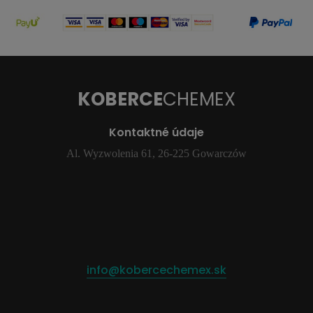
KOBERCE
CHEMEX
Kontaktné údaje
Al. Wyzwolenia 61, 26-225 Gowarczów
info@kobercechemex.sk