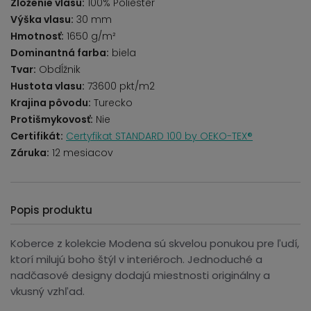
Zloženie vlasu:
100% Poliester
Výška vlasu:
30 mm
Hmotnosť:
1650 g/m²
Dominantná farba:
biela
Tvar:
Obdĺžnik
Hustota vlasu:
73600 pkt/m2
Krajina pôvodu:
Turecko
Protišmykovosť:
Nie
Certifikát:
Certyfikat STANDARD 100 by OEKO-TEX®
Záruka:
12 mesiacov
Popis produktu
Koberce z kolekcie Modena sú skvelou ponukou pre ľudí,
ktorí milujú boho štýl v interiéroch. Jednoduché a
nadčasové designy dodajú miestnosti originálny a
vkusný vzhľad.