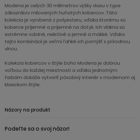
Modena je celých 30 milimetrov výšky vlasu v type
zákazníkov milovaných huňatých kobercov. Táto
kolekcia je vyrobená z polyesteru, vďaka ktorému sú
koberce príjemné a príjemné na dotyk. Ich vlákna sú
extrémne odolné, nekrčivé a jemné a mäkké. Vďaka
tejto kombinácii je veľmi ľahké ich pomýliť s prírodnou
vlnou.
Kolekcia kobercov v štýle boho Modena je dobrou
voľbou do každej miestnosti a vďaka jednotným
farbám dokáže vytvoriť pôsobivý interiér v modernom aj
klasickom štýle.
Názory na produkt
Podeľte sa o svoj názor!