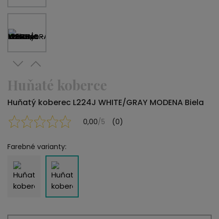
Huňaté koberce
Huňatý koberec L224J WHITE/GRAY MODENA Biela
0,00
/5
(0)
Farebné varianty: