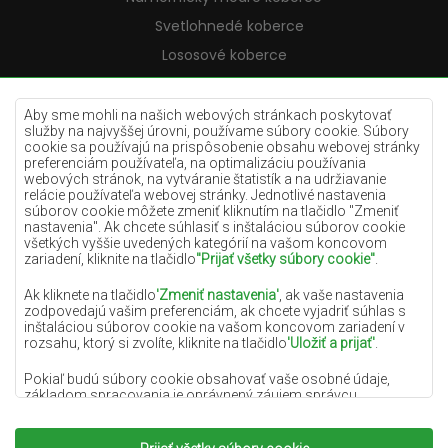
Svetlohnedé koberce
Lososové koberce
Krémové koberce
Lilac koberce
Aby sme mohli na našich webových stránkach poskytovať
služby na najvyššej úrovni, používame súbory cookie. Súbory
Žlté koberce
cookie sa používajú na prispôsobenie obsahu webovej stránky
preferenciám používateľa, na optimalizáciu používania
Mätové koberce
webových stránok, na vytváranie štatistík a na udržiavanie
relácie používateľa webovej stránky. Jednotlivé nastavenia
Modré koberce
súborov cookie môžete zmeniť kliknutím na tlačidlo "Zmeniť
nastavenia". Ak chcete súhlasiť s inštaláciou súborov cookie
Oranžové koberce
všetkých vyššie uvedených kategórií na vašom koncovom
Ružové koberce
zariadení, kliknite na tlačidlo
"Prijať všetky súbory cookie"
.
Šedé koberce
Ak kliknete na tlačidlo
'Zmeniť nastavenia'
, ak vaše nastavenia
zodpovedajú vašim preferenciám, ak chcete vyjadriť súhlas s
Terakotové koberce
inštaláciou súborov cookie na vašom koncovom zariadení v
rozsahu, ktorý si zvolíte, kliknite na tlačidlo
'Uložiť a prijať'
.
Zelené koberce
Zlaté koberce
Pokiaľ budú súbory cookie obsahovať vaše osobné údaje,
základom spracovania je oprávnený záujem správcu
osobných údajov (DYWANYCHEMEX) alebo tretích strán v
podobe poskytovania vysokokvalitných služieb na našej
webovej stránke a marketingových aktivít správcu osobných