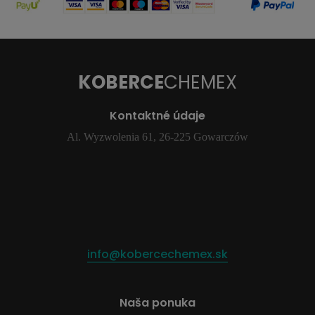
KOBERCE
CHEMEX
Kontaktné údaje
Al. Wyzwolenia 61, 26-225 Gowarczów
info@kobercechemex.sk
Naša ponuka