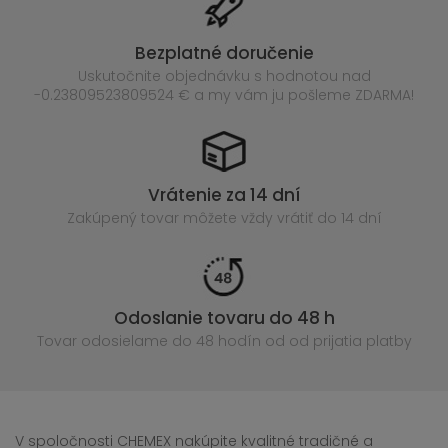
Bezplatné doručenie
Uskutočnite objednávku s hodnotou nad
-0.23809523809524 € a my vám ju pošleme ZDARMA!
Vrátenie za 14 dní
Zakúpený
tovar môžete vždy vrátiť do 14 dní
Odoslanie tovaru do 48 h
Tovar odosielame do 48 hodín
od od prijatia platby
V spoločnosti CHEMEX nakúpite kvalitné tradičné a