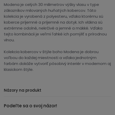
Modena je celých 30 milimetrov výšky vlasu v type
zákazníkov milovaných huňatých kobercov. Táto
kolekcia je vyrobená z polyesteru, vďaka ktorému sú
koberce príjemné a príjemné na dotyk. Ich vlákna sú
extrémne odolné, nekrčivé a jemné a mäkké. Vďaka
tejto kombinácii je veľmi ľahké ich pomýliť s prírodnou
vlnou.
Kolekcia kobercov v štýle boho Modena je dobrou
voľbou do každej miestnosti a vďaka jednotným
farbám dokáže vytvoriť pôsobivý interiér v modernom aj
klasickom štýle.
Názory na produkt
Podeľte sa o svoj názor!