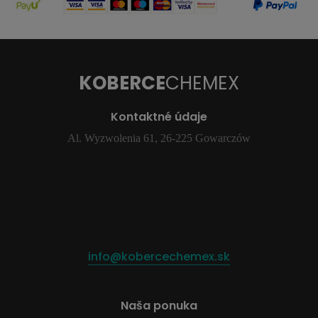
KOBERCE
CHEMEX
Kontaktné údaje
Al. Wyzwolenia 61, 26-225 Gowarczów
info@kobercechemex.sk
Naša ponuka