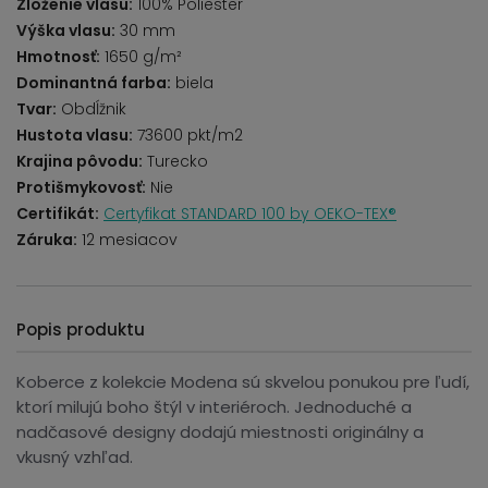
Zloženie vlasu:
100% Poliester
Výška vlasu:
30 mm
Hmotnosť:
1650 g/m²
Dominantná farba:
biela
Tvar:
Obdĺžnik
Hustota vlasu:
73600 pkt/m2
Krajina pôvodu:
Turecko
Protišmykovosť:
Nie
Certifikát:
Certyfikat STANDARD 100 by OEKO-TEX®
Záruka:
12 mesiacov
Popis produktu
Koberce z kolekcie Modena sú skvelou ponukou pre ľudí,
ktorí milujú boho štýl v interiéroch. Jednoduché a
nadčasové designy dodajú miestnosti originálny a
vkusný vzhľad.