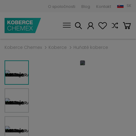
SK
O spoločnosti
Blog
Kontakt
Koberce Chemex
Koberce
Huňaté koberce