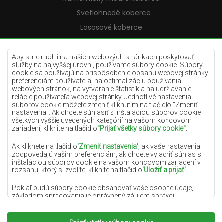
Svetlohnedé koberce
Lososové koberce
Krémové koberce
Lilac koberce
Aby sme mohli na našich webových stránkach poskytovať
služby na najvyššej úrovni, používame súbory cookie. Súbory
Žlté koberce
cookie sa používajú na prispôsobenie obsahu webovej stránky
preferenciám používateľa, na optimalizáciu používania
Mätové koberce
webových stránok, na vytváranie štatistík a na udržiavanie
relácie používateľa webovej stránky. Jednotlivé nastavenia
Modré koberce
súborov cookie môžete zmeniť kliknutím na tlačidlo "Zmeniť
nastavenia". Ak chcete súhlasiť s inštaláciou súborov cookie
Oranžové koberce
všetkých vyššie uvedených kategórií na vašom koncovom
Ružové koberce
zariadení, kliknite na tlačidlo
"Prijať všetky súbory cookie"
.
Šedé koberce
Ak kliknete na tlačidlo
'Zmeniť nastavenia'
, ak vaše nastavenia
zodpovedajú vašim preferenciám, ak chcete vyjadriť súhlas s
Terakotové koberce
inštaláciou súborov cookie na vašom koncovom zariadení v
rozsahu, ktorý si zvolíte, kliknite na tlačidlo
'Uložiť a prijať'
.
Zelené koberce
Zlaté koberce
Pokiaľ budú súbory cookie obsahovať vaše osobné údaje,
základom spracovania je oprávnený záujem správcu
osobných údajov (DYWANYCHEMEX) alebo tretích strán v
podobe poskytovania vysokokvalitných služieb na našej
webovej stránke a marketingových aktivít správcu osobných