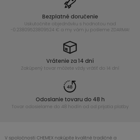
Bezplatné doručenie
Uskutočnite objednávku s hodnotou nad
-0.23809523809524 € a my vám ju pošleme ZDARMA!
Vrátenie za 14 dní
Zakúpený
tovar môžete vždy vrátiť do 14 dní
Odoslanie tovaru do 48 h
Tovar odosielame do 48 hodín
od od prijatia platby
V spoločnosti CHEMEX nakúpite kvalitné tradičné a