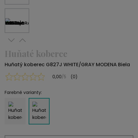
Huňaté koberce
Huňatý koberec G827J WHITE/GRAY MODENA Biela
0,00
/5
(0)
Farebné varianty: