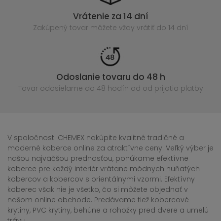
Vrátenie za 14 dní
Zakúpený
tovar môžete vždy vrátiť do 14 dní
Odoslanie tovaru do 48 h
Tovar odosielame do 48 hodín
od od prijatia platby
V spoločnosti CHEMEX nakúpite kvalitné tradičné a
moderné koberce online za atraktívne ceny. Veľký výber je
našou najväčšou prednosťou, ponúkame efektívne
koberce pre každý interiér vrátane módnych huňatých
kobercov a kobercov s orientálnymi vzormi. Efektívny
koberec však nie je všetko, čo si môžete objednať v
našom online obchode. Predávame tiež kobercové
krytiny, PVC krytiny, behúne a rohožky pred dvere a umelú
trávu.