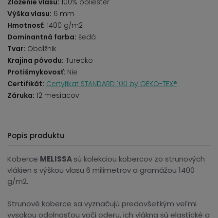
Zloženie vlasu:
100% poliester
Výška vlasu:
6 mm
Hmotnosť:
1400 g/m2
Dominantná farba:
šedá
Tvar:
Obdĺžnik
Krajina pôvodu:
Turecko
Protišmykovosť:
Nie
Certifikát:
Certyfikat STANDARD 100 by OEKO-TEX®
Záruka:
12 mesiacov
Popis produktu
Koberce
MELISSA
sú kolekciou kobercov zo strunových
vlákien s výškou vlasu 6 milimetrov a gramážou 1400
g/m2.
Strunové koberce sa vyznačujú predovšetkým veľmi
vysokou odolnosťou voči oderu, ich vlákna sú elastické a