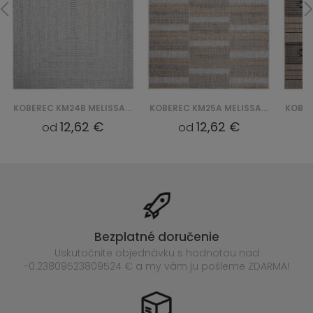
KOBEREC KM24B MELISSA HCV - SZARY
KOBEREC KM25A MELISSA MAA - SZARY
12,62 €
12,62 €
od
od
Bezplatné doručenie
Uskutočnite objednávku s hodnotou nad
-0.23809523809524 € a my vám ju pošleme ZDARMA!