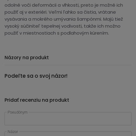
odolné voči deformácii a vlhkosti, preto je možné ich
použiť aj v exteriéri. Veľmi ľahko sa čistia, vrátane
vysávania a mokrého umývania šampónmi. Majú tiež
vysoký súčiniteľ tepelnej vodivosti, takže ich možno
použiť v miestnostiach s podlahovým kúrením.
Názory na produkt
Podeľte sa o svoj názor!
Pridať recenziu na produkt
Pseudónym
Názor