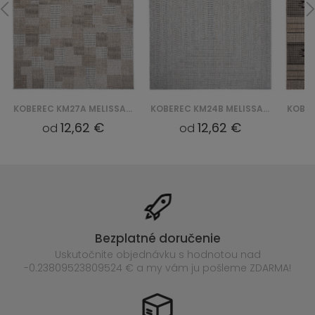
KOBEREC KM27A MELISSA MAA - SZARY
KOBEREC KM24B MELISSA HCV - SZARY
12,62 €
12,62 €
od
od
Bezplatné doručenie
Uskutočnite objednávku s hodnotou nad
-0.23809523809524 € a my vám ju pošleme ZDARMA!