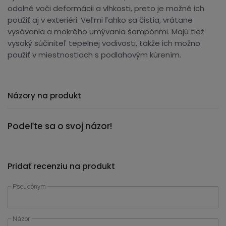
odolné voči deformácii a vlhkosti, preto je možné ich
použiť aj v exteriéri. Veľmi ľahko sa čistia, vrátane
vysávania a mokrého umývania šampónmi. Majú tiež
vysoký súčiniteľ tepelnej vodivosti, takže ich možno
použiť v miestnostiach s podlahovým kúrením.
Názory na produkt
Podeľte sa o svoj názor!
Pridať recenziu na produkt
Pseudónym
Názor