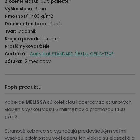
Zloženie vlasu:
100% poliester
Výška vlasu:
6 mm
Hmotnosť:
1400 g/m2
Dominantná farba:
šedá
Tvar:
Obdĺžnik
Krajina pôvodu:
Turecko
Protišmykovosť:
Nie
Certifikát:
Certyfikat STANDARD 100 by OEKO-TEX®
Záruka:
12 mesiacov
Popis produktu
Koberce
MELISSA
sú kolekciou kobercov zo strunových
vlákien s výškou vlasu 6 milimetrov a gramážou 1400
g/m2.
Strunové koberce sa vyznačujú predovšetkým veľmi
vysokou odolnosťou voči oderu, ich vlákna sú elastické a