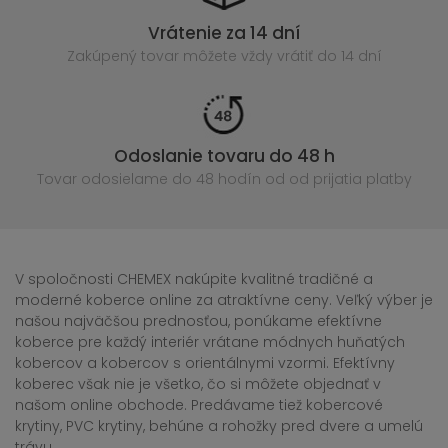
Vrátenie za 14 dní
Zakúpený
tovar môžete vždy vrátiť do 14 dní
Odoslanie tovaru do 48 h
Tovar odosielame do 48 hodín
od od prijatia platby
V spoločnosti CHEMEX nakúpite kvalitné tradičné a
moderné koberce online za atraktívne ceny. Veľký výber je
našou najväčšou prednosťou, ponúkame efektívne
koberce pre každý interiér vrátane módnych huňatých
kobercov a kobercov s orientálnymi vzormi. Efektívny
koberec však nie je všetko, čo si môžete objednať v
našom online obchode. Predávame tiež kobercové
krytiny, PVC krytiny, behúne a rohožky pred dvere a umelú
trávu.