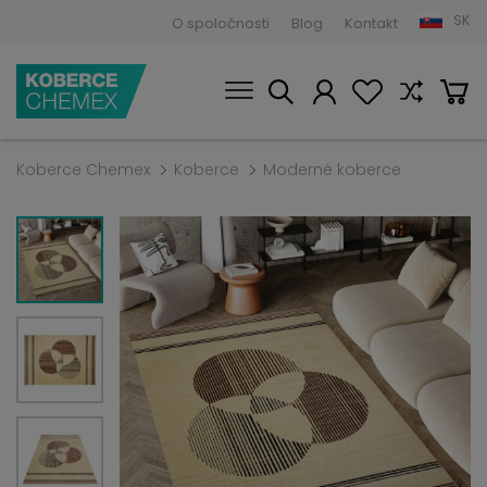
SK
O spoločnosti
Blog
Kontakt
Koberce Chemex
Koberce
Moderné koberce