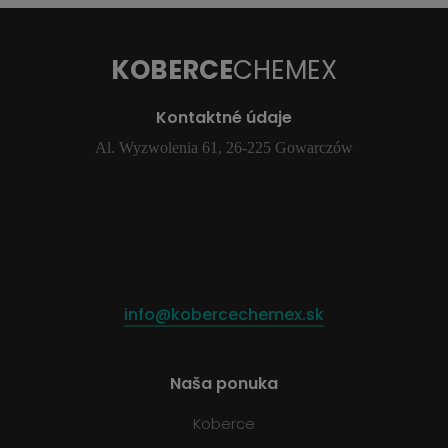
KOBERCE
CHEMEX
Kontaktné údaje
Al. Wyzwolenia 61, 26-225 Gowarczów
info@kobercechemex.sk
Naša ponuka
Koberce