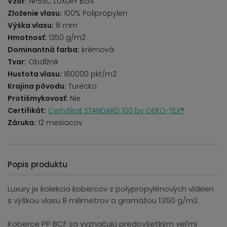
Vzor:
NP53C LUXURY BGX
Zloženie vlasu:
100% Polipropylen
Výška vlasu:
8 mm
Hmotnosť:
1350 g/m2
Dominantná farba:
krémová
Tvar:
Obdĺžnik
Hustota vlasu:
160000 pkt/m2
Krajina pôvodu:
Turecko
Protišmykovosť:
Nie
Certifikát:
Certyfikat STANDARD 100 by OEKO-TEX®
Záruka:
12 mesiacov
Popis produktu
Luxury je kolekcia kobercov z polypropylénových vlákien
s výškou vlasu 8 milimetrov a gramážou 1350 g/m2.
Koberce PP BCF sa vyznačujú predovšetkým veľmi