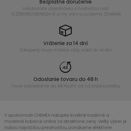
Bezplatné doručenie
Uskutočnite objednávku s hodnotou nad
-0.23809523809524 € a my vám ju pošleme ZDARMA!
Vrátenie za 14 dní
Zakúpený
tovar môžete vždy vrátiť do 14 dní
Odoslanie tovaru do 48 h
Tovar odosielame do 48 hodín
od od prijatia platby
V spoločnosti CHEMEX nakúpite kvalitné tradičné a
moderné koberce online za atraktívne ceny. Veľký výber je
našou najväčšou prednosťou, ponúkame efektívne