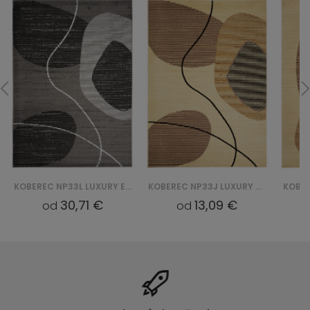
KOBEREC NP33L LUXURY EYM - SZARY
KOBEREC NP33J LUXURY BGX - KREMOWY
30,71 €
13,09 €
od
od