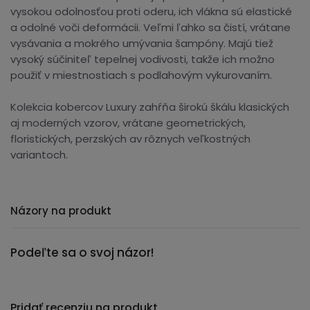
vysokou odolnosťou proti oderu, ich vlákna sú elastické
a odolné voči deformácii. Veľmi ľahko sa čistí, vrátane
vysávania a mokrého umývania šampóny. Majú tiež
vysoký súčiniteľ tepelnej vodivosti, takže ich možno
použiť v miestnostiach s podlahovým vykurovaním.
Kolekcia kobercov Luxury zahŕňa širokú škálu klasických
aj moderných vzorov, vrátane geometrických,
floristických, perzských av rôznych veľkostných
variantoch.
Názory na produkt
Podeľte sa o svoj názor!
Pridať recenziu na produkt