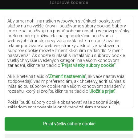
Lososové koberce
Krémové koberce
Lilac koberce
Aby sme mohli na našich webových stránkach poskytovať
služby na najvyššej úrovni, používame súbory cookie. Súbory
Žlté koberce
cookie sa používajú na prispôsobenie obsahu webovej stránky
preferenciám používateľa, na optimalizáciu používania
Mätové koberce
webových stránok, na vytváranie štatistík a na udržiavanie
relácie používateľa webovej stránky. Jednotlivé nastavenia
Modré koberce
súborov cookie môžete zmeniť kliknutím na tlačidlo "Zmeniť
nastavenia". Ak chcete súhlasiť s inštaláciou súborov cookie
Oranžové koberce
všetkých vyššie uvedených kategórií na vašom koncovom
Ružové koberce
zariadení, kliknite na tlačidlo
"Prijať všetky súbory cookie"
.
Šedé koberce
Ak kliknete na tlačidlo
'Zmeniť nastavenia'
, ak vaše nastavenia
zodpovedajú vašim preferenciám, ak chcete vyjadriť súhlas s
Terakotové koberce
inštaláciou súborov cookie na vašom koncovom zariadení v
rozsahu, ktorý si zvolíte, kliknite na tlačidlo
'Uložiť a prijať'
.
Zelené koberce
Zlaté koberce
Pokiaľ budú súbory cookie obsahovať vaše osobné údaje,
základom spracovania je oprávnený záujem správcu
osobných údajov (DYWANYCHEMEX) alebo tretích strán v
podobe poskytovania vysokokvalitných služieb na našej
webovej stránke a marketingových aktivít správcu osobných
Prijať všetky súbory cookie
Copyright 2022
Koberce Chemex.
Všetky práva
údajov a jeho dôveryhodných partnerov.
vyhradené.