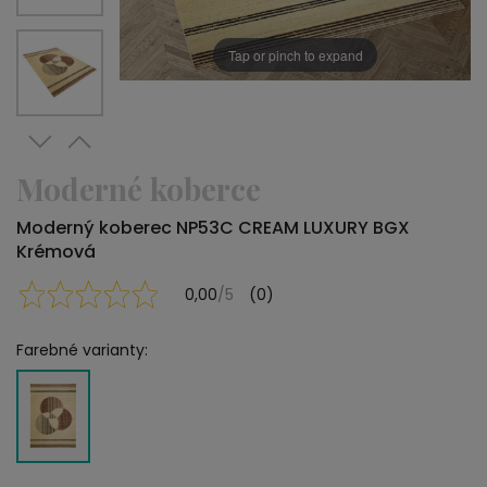
Tap or pinch to expand
Moderné koberce
Moderný koberec NP53C CREAM LUXURY BGX
Krémová
0,00
/5
(0)
Farebné varianty: