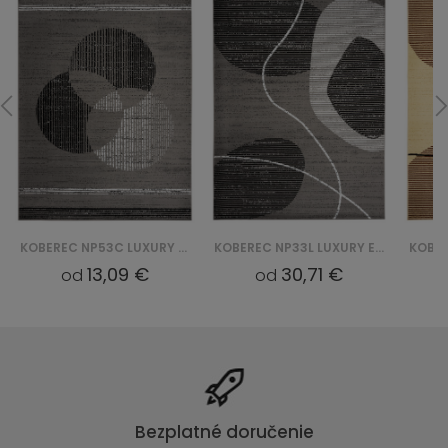
KOBEREC NP53C LUXURY EYM - SZARY
KOBEREC NP33L LUXURY EYM - SZARY
13,09 €
30,71 €
od
od
Bezplatné doručenie