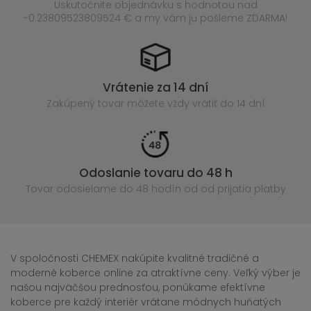
Uskutočnite objednávku s hodnotou nad
-0.23809523809524 € a my vám ju pošleme ZDARMA!
Vrátenie za 14 dní
Zakúpený
tovar môžete vždy vrátiť do 14 dní
Odoslanie tovaru do 48 h
Tovar odosielame do 48 hodín
od od prijatia platby
V spoločnosti CHEMEX nakúpite kvalitné tradičné a
moderné koberce online za atraktívne ceny. Veľký výber je
našou najväčšou prednosťou, ponúkame efektívne
koberce pre každý interiér vrátane módnych huňatých