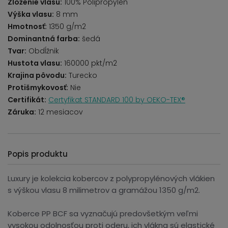
Zloženie vlasu:
100% Polipropylen
Výška vlasu:
8 mm
Hmotnosť:
1350 g/m2
Dominantná farba:
šedá
Tvar:
Obdĺžnik
Hustota vlasu:
160000 pkt/m2
Krajina pôvodu:
Turecko
Protišmykovosť:
Nie
Certifikát:
Certyfikat STANDARD 100 by OEKO-TEX®
Záruka:
12 mesiacov
Popis produktu
Luxury je kolekcia kobercov z polypropylénových vlákien
s výškou vlasu 8 milimetrov a gramážou 1350 g/m2.
Koberce PP BCF sa vyznačujú predovšetkým veľmi
vysokou odolnosťou proti oderu, ich vlákna sú elastické