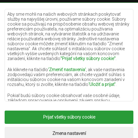
Krémové koberce
Lilac koberce
Aby sme mohli na našich webových stránkach poskytovať
služby na najvyššej úrovni, používame súbory cookie. Súbory
Žlté koberce
cookie sa používajú na prispôsobenie obsahu webovej stránky
preferenciám používateľa, na optimalizáciu používania
Mätové koberce
webových stránok, na vytváranie štatistík a na udržiavanie
relácie používateľa webovej stránky. Jednotlivé nastavenia
Modré koberce
súborov cookie môžete zmeniť kliknutím na tlačidlo "Zmeniť
nastavenia". Ak chcete súhlasiť s inštaláciou súborov cookie
Oranžové koberce
všetkých vyššie uvedených kategórií na vašom koncovom
Ružové koberce
zariadení, kliknite na tlačidlo
"Prijať všetky súbory cookie"
.
Šedé koberce
Ak kliknete na tlačidlo
'Zmeniť nastavenia'
, ak vaše nastavenia
zodpovedajú vašim preferenciám, ak chcete vyjadriť súhlas s
Terakotové koberce
inštaláciou súborov cookie na vašom koncovom zariadení v
rozsahu, ktorý si zvolíte, kliknite na tlačidlo
'Uložiť a prijať'
.
Zelené koberce
Zlaté koberce
Pokiaľ budú súbory cookie obsahovať vaše osobné údaje,
základom spracovania je oprávnený záujem správcu
osobných údajov (DYWANYCHEMEX) alebo tretích strán v
podobe poskytovania vysokokvalitných služieb na našej
webovej stránke a marketingových aktivít správcu osobných
Prijať všetky súbory cookie
Copyright 2022
Koberce Chemex.
Všetky práva
údajov a jeho dôveryhodných partnerov.
vyhradené.
Viac informácií o súboroch cookie a spracovaní osobných
Realizácia:
www.dimax.pl
Zmena nastavení
údajov nájdete v
Zásadách ochrany osobných údajov
.