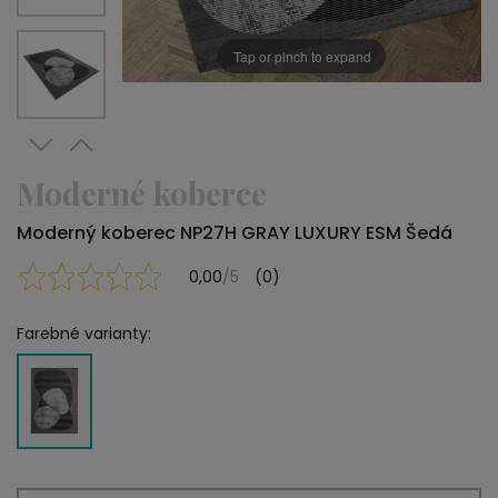
Tap or pinch to expand
Moderné koberce
Moderný koberec NP27H GRAY LUXURY ESM Šedá
0,00
/5
(0)
Farebné varianty: