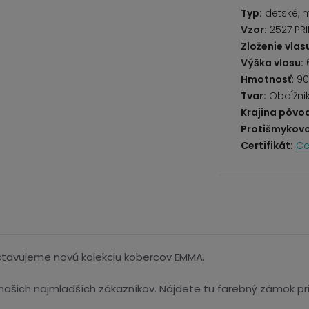
Typ:
detské, 
Vzor:
2527 PR
Zloženie vlas
Výška vlasu:
Hmotnosť:
90
Tvar:
Obdĺžni
Krajina pôvo
Protišmykovo
Certifikát:
Ce
dstavujeme novú kolekciu kobercov EMMA.
ašich najmladších zákazníkov. Nájdete tu farebný zámok prin