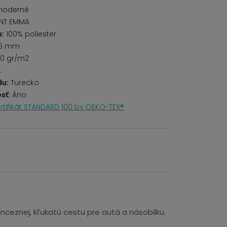
moderné
INT EMMA
u:
100% poliester
6 mm
0 gr/m2
k
du:
Turecko
sť:
Áno
rtifikát STANDARD 100 by OEKO-TEX®
ceznej, kľukatú cestu pre autá a násobilku.