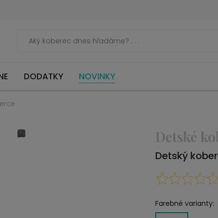
NE
DODATKY
NOVINKY
erce
Detské ko
Detský kobe
Farebné varianty: