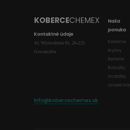
KOBERCE
CHEMEX
Naša
ponuka
Kontaktné údaje
Koberce
Al. Wyzwolenia 61, 26-225
Krytiny
Gowarczów
Behúne
Rohožky
Dodatky
Umelá trá
info@kobercechemex.sk