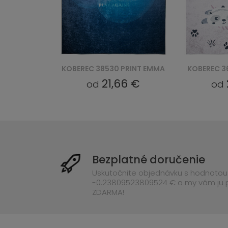
PRINT EMMA
KOBEREC 36461 PRINT EMMA
KOBEREC 3
6 €
21,66 €
od
od
Bezplatné doručenie
Uskutočnite objednávku s hodnotou
-0.23809523809524 € a my vám ju
ZDARMA!