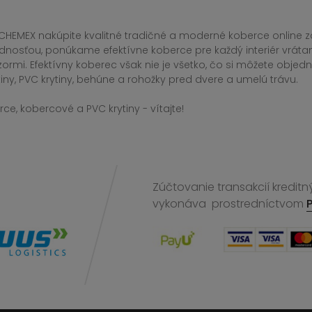
CHEMEX nakúpite kvalitné tradičné a moderné koberce online za
dnosťou, ponúkame efektívne koberce pre každý interiér vrá
zormi. Efektívny koberec však nie je všetko, čo si môžete obj
iny, PVC krytiny, behúne a rohožky pred dvere a umelú trávu.
ce, kobercové a PVC krytiny - vítajte!
Zúčtovanie transakcií kreditn
vykonáva
prostredníctvom