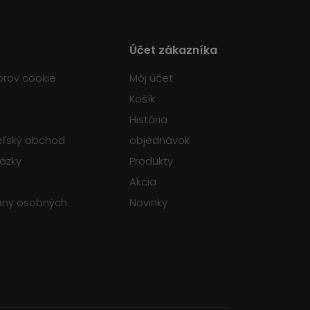
Účet zákazníka
orov cookie
Môj účet
Košík
História
teľský obchod
objednávok
tázky
Produkty
Akcia
any osobných
Novinky