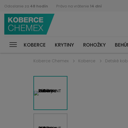
Odoslanie za
48 hodín
Právo na vrátenie
14 dní
KOBERCE
KRYTINY
ROHOŽKY
BEHÚ
Koberce Chemex
Koberce
Detské kob