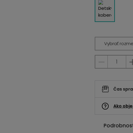
Vybrať rozme
Čas spr
Ako obje
Podrobnost