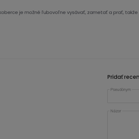
koberce je možné ľubovoľne vysávať, zametať a prať, takže s
Pridať rece
Pseudónym
Názor