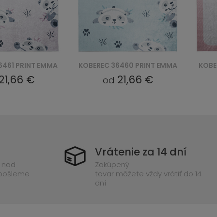
6460 PRINT EMMA
KOBEREC 27471 PRINT EMMA
KOBE
21,66 €
21,66 €
od
Vrátenie za 14 dní
 nad
Zakúpený
 pošleme
tovar môžete vždy vrátiť do 14
dní