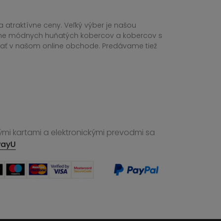
 atraktívne ceny. Veľký výber je našou
tane módnych huňatých kobercov a kobercov s
ednať v našom online obchode. Predávame tiež
ými kartami a elektronickými prevodmi sa
PayU