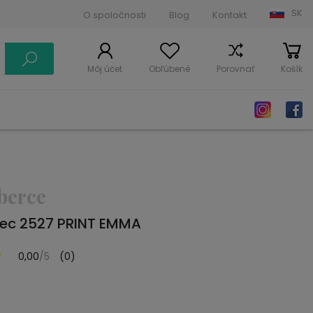
SK
O spoločnosti
Blog
Kontakt
Môj účet
Obľúbené
Porovnať
Košík
berce
rec 2527 PRINT EMMA
0,00
/5
(0)