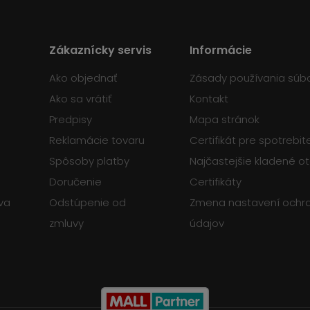
Zákaznícky servis
Informácie
Ako objednať
Zásady používania súb
Ako sa vrátiť
Kontakt
Predpisy
Mapa stránok
Reklamácie tovaru
Certifikát pre spotrebi
Spôsoby platby
Najčastejšie kladené o
Doručenie
Certifikáty
va
Odstúpenie od
Zmena nastavení ochr
zmluvy
údajov