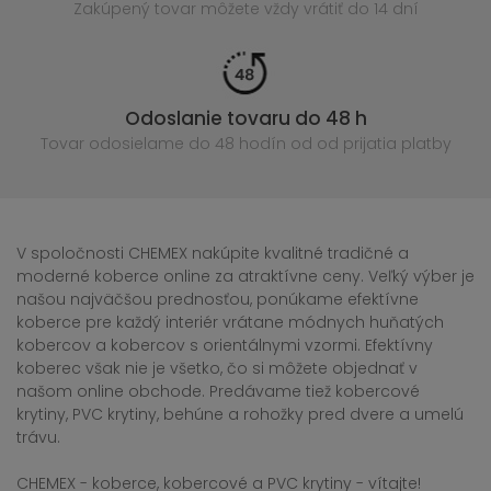
Zakúpený
tovar môžete vždy vrátiť do 14 dní
Odoslanie tovaru do 48 h
Tovar odosielame do 48 hodín
od od prijatia platby
V spoločnosti CHEMEX nakúpite kvalitné tradičné a
moderné koberce online za atraktívne ceny. Veľký výber je
našou najväčšou prednosťou, ponúkame efektívne
koberce pre každý interiér vrátane módnych huňatých
kobercov a kobercov s orientálnymi vzormi. Efektívny
koberec však nie je všetko, čo si môžete objednať v
našom online obchode. Predávame tiež kobercové
krytiny, PVC krytiny, behúne a rohožky pred dvere a umelú
trávu.
CHEMEX - koberce, kobercové a PVC krytiny - vítajte!