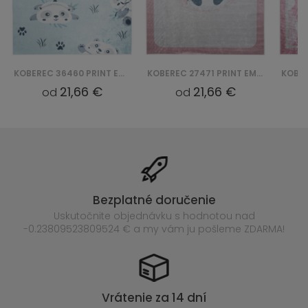
KOBEREC 36460 PRINT EMMA
KOBEREC 27471 PRINT EMMA
21,66 €
21,66 €
od
od
Bezplatné doručenie
Uskutočnite objednávku s hodnotou nad
-0.23809523809524 € a my vám ju pošleme ZDARMA!
Vrátenie za 14 dní