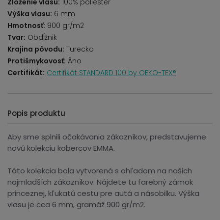
Zloženie vlasu:
100% poliester
Výška vlasu:
6 mm
Hmotnosť:
900 gr/m2
Tvar:
Obdĺžnik
Krajina pôvodu:
Turecko
Protišmykovosť:
Áno
Certifikát:
Certifikát STANDARD 100 by OEKO-TEX®
Popis produktu
Aby sme splnili očakávania zákazníkov, predstavujeme
novú kolekciu kobercov EMMA.
Táto kolekcia bola vytvorená s ohľadom na našich
najmladších zákazníkov. Nájdete tu farebný zámok
princeznej, kľukatú cestu pre autá a násobilku. Výška
vlasu je cca 6 mm, gramáž 900 gr/m2.