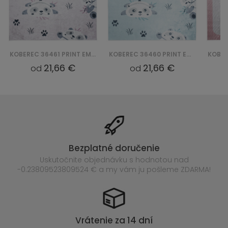
KOBEREC 36461 PRINT EMMA
KOBEREC 36460 PRINT EMMA
21,66 €
21,66 €
od
od
Bezplatné doručenie
Uskutočnite objednávku s hodnotou nad
-0.23809523809524 € a my vám ju pošleme ZDARMA!
Vrátenie za 14 dní