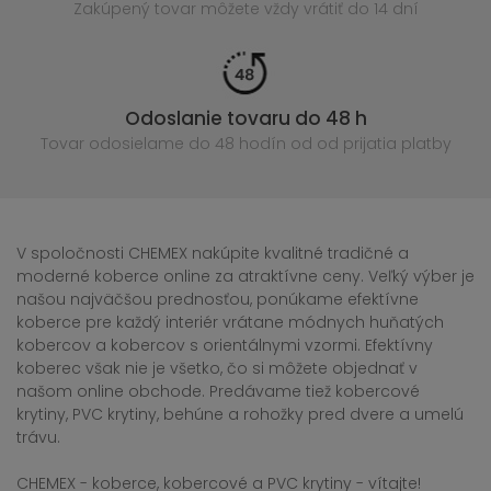
Zakúpený
tovar môžete vždy vrátiť do 14 dní
Odoslanie tovaru do 48 h
Tovar odosielame do 48 hodín
od od prijatia platby
V spoločnosti CHEMEX nakúpite kvalitné tradičné a
moderné koberce online za atraktívne ceny. Veľký výber je
našou najväčšou prednosťou, ponúkame efektívne
koberce pre každý interiér vrátane módnych huňatých
kobercov a kobercov s orientálnymi vzormi. Efektívny
koberec však nie je všetko, čo si môžete objednať v
našom online obchode. Predávame tiež kobercové
krytiny, PVC krytiny, behúne a rohožky pred dvere a umelú
trávu.
CHEMEX - koberce, kobercové a PVC krytiny - vítajte!