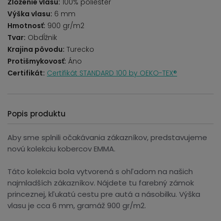
Zloženie vlasu:
100% poliester
Výška vlasu:
6 mm
Hmotnosť:
900 gr/m2
Tvar:
Obdĺžnik
Krajina pôvodu:
Turecko
Protišmykovosť:
Áno
Certifikát:
Certifikát STANDARD 100 by OEKO-TEX®
Popis produktu
Aby sme splnili očakávania zákazníkov, predstavujeme
novú kolekciu kobercov EMMA.
Táto kolekcia bola vytvorená s ohľadom na našich
najmladších zákazníkov. Nájdete tu farebný zámok
princeznej, kľukatú cestu pre autá a násobilku. Výška
vlasu je cca 6 mm, gramáž 900 gr/m2.