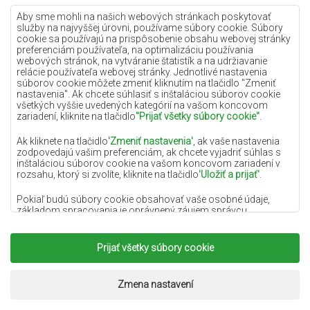
Lilac koberce
Aby sme mohli na našich webových stránkach poskytovať
služby na najvyššej úrovni, používame súbory cookie. Súbory
Žlté koberce
cookie sa používajú na prispôsobenie obsahu webovej stránky
preferenciám používateľa, na optimalizáciu používania
Mätové koberce
webových stránok, na vytváranie štatistík a na udržiavanie
relácie používateľa webovej stránky. Jednotlivé nastavenia
Modré koberce
súborov cookie môžete zmeniť kliknutím na tlačidlo "Zmeniť
nastavenia". Ak chcete súhlasiť s inštaláciou súborov cookie
Oranžové koberce
všetkých vyššie uvedených kategórií na vašom koncovom
Ružové koberce
zariadení, kliknite na tlačidlo
"Prijať všetky súbory cookie"
.
Šedé koberce
Ak kliknete na tlačidlo
'Zmeniť nastavenia'
, ak vaše nastavenia
zodpovedajú vašim preferenciám, ak chcete vyjadriť súhlas s
Terakotové koberce
inštaláciou súborov cookie na vašom koncovom zariadení v
rozsahu, ktorý si zvolíte, kliknite na tlačidlo
'Uložiť a prijať'
.
Zelené koberce
Zlaté koberce
Pokiaľ budú súbory cookie obsahovať vaše osobné údaje,
základom spracovania je oprávnený záujem správcu
osobných údajov (DYWANYCHEMEX) alebo tretích strán v
podobe poskytovania vysokokvalitných služieb na našej
webovej stránke a marketingových aktivít správcu osobných
Prijať všetky súbory cookie
Copyright 2022
Koberce Chemex.
Všetky práva
údajov a jeho dôveryhodných partnerov.
vyhradené.
Viac informácií o súboroch cookie a spracovaní osobných
Realizácia:
www.dimax.pl
Zmena nastavení
údajov nájdete v
Zásadách ochrany osobných údajov
.