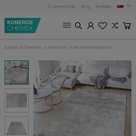
SK
O spoločnosti
Blog
Kontakt
Koberce Chemex
Koberce
Moderné koberce