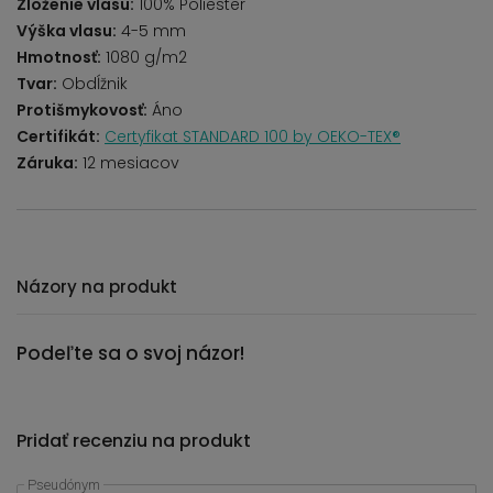
Zloženie vlasu:
100% Poliester
Výška vlasu:
4-5 mm
Hmotnosť:
1080 g/m2
Tvar:
Obdĺžnik
Protišmykovosť:
Áno
Certifikát:
Certyfikat STANDARD 100 by OEKO-TEX®
Záruka:
12 mesiacov
Názory na produkt
Podeľte sa o svoj názor!
Pridať recenziu na produkt
Pseudónym