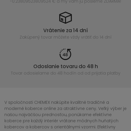
-0.23809523809524 € a my vám ju pošleme ZDARMA!
Vrátenie za 14 dní
Zakúpený
tovar môžete vždy vrátiť do 14 dní
Odoslanie tovaru do 48 h
Tovar odosielame do 48 hodín
od od prijatia platby
V spoločnosti CHEMEX nakúpite kvalitné tradičné a
moderné koberce online za atraktívne ceny. Veľký výber je
našou najväčšou prednosťou, ponúkame efektívne
koberce pre každý interiér vrátane módnych huňatých
kobercov a kobercov s orientálnymi vzormi. Efektívny