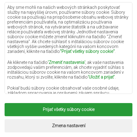
Lilac koberce
Aby sme mohli na našich webových stránkach poskytovať
služby na najvyššej úrovni, používame súbory cookie. Súbory
Žlté koberce
cookie sa používajú na prispôsobenie obsahu webovej stránky
preferenciám používateľa, na optimalizáciu používania
Mätové koberce
webových stránok, na vytváranie štatistík a na udržiavanie
relácie používateľa webovej stránky. Jednotlivé nastavenia
Modré koberce
súborov cookie môžete zmeniť kliknutím na tlačidlo "Zmeniť
nastavenia". Ak chcete súhlasiť s inštaláciou súborov cookie
Oranžové koberce
všetkých vyššie uvedených kategórií na vašom koncovom
Ružové koberce
zariadení, kliknite na tlačidlo
"Prijať všetky súbory cookie"
.
Šedé koberce
Ak kliknete na tlačidlo
'Zmeniť nastavenia'
, ak vaše nastavenia
zodpovedajú vašim preferenciám, ak chcete vyjadriť súhlas s
Terakotové koberce
inštaláciou súborov cookie na vašom koncovom zariadení v
rozsahu, ktorý si zvolíte, kliknite na tlačidlo
'Uložiť a prijať'
.
Zelené koberce
Zlaté koberce
Pokiaľ budú súbory cookie obsahovať vaše osobné údaje,
základom spracovania je oprávnený záujem správcu
osobných údajov (DYWANYCHEMEX) alebo tretích strán v
podobe poskytovania vysokokvalitných služieb na našej
webovej stránke a marketingových aktivít správcu osobných
Prijať všetky súbory cookie
Copyright 2022
Koberce Chemex.
Všetky práva
údajov a jeho dôveryhodných partnerov.
vyhradené.
Viac informácií o súboroch cookie a spracovaní osobných
Realizácia:
www.dimax.pl
Zmena nastavení
údajov nájdete v
Zásadách ochrany osobných údajov
.