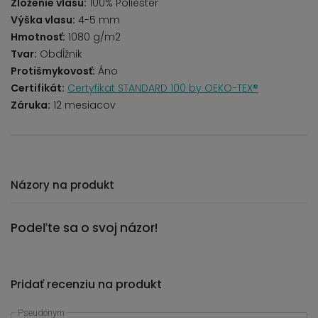
Zloženie vlasu:
100% Poliester
Výška vlasu:
4-5 mm
Hmotnosť:
1080 g/m2
Tvar:
Obdĺžnik
Protišmykovosť:
Áno
Certifikát:
Certyfikat STANDARD 100 by OEKO-TEX®
Záruka:
12 mesiacov
Názory na produkt
Podeľte sa o svoj názor!
Pridať recenziu na produkt
Pseudónym