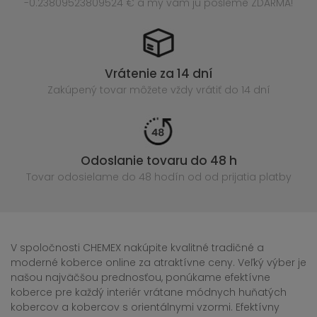
-0.23809523809524 € a my vám ju pošleme ZDARMA!
Vrátenie za 14 dní
Zakúpený
tovar môžete vždy vrátiť do 14 dní
Odoslanie tovaru do 48 h
Tovar odosielame do 48 hodín
od od prijatia platby
V spoločnosti CHEMEX nakúpite kvalitné tradičné a
moderné koberce online za atraktívne ceny. Veľký výber je
našou najväčšou prednosťou, ponúkame efektívne
koberce pre každý interiér vrátane módnych huňatých
kobercov a kobercov s orientálnymi vzormi. Efektívny