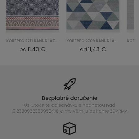
KOBEREC 2711 KANUNI AZTECA BAWEŁNIANY
KOBEREC 2709 KANUNI AZTECA BAWEŁNIANY
11,43 €
11,43 €
od
od
Bezplatné doručenie
Uskutočnite objednávku s hodnotou nad
-0.23809523809524 € a my vám ju pošleme ZDARMA!