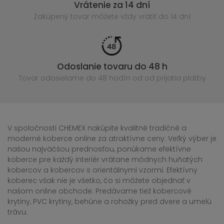
Vrátenie za 14 dní
Zakúpený
tovar môžete vždy vrátiť do 14 dní
Odoslanie tovaru do 48 h
Tovar odosielame do 48 hodín
od od prijatia platby
V spoločnosti CHEMEX nakúpite kvalitné tradičné a
moderné koberce online za atraktívne ceny. Veľký výber je
našou najväčšou prednosťou, ponúkame efektívne
koberce pre každý interiér vrátane módnych huňatých
kobercov a kobercov s orientálnymi vzormi. Efektívny
koberec však nie je všetko, čo si môžete objednať v
našom online obchode. Predávame tiež kobercové
krytiny, PVC krytiny, behúne a rohožky pred dvere a umelú
trávu.