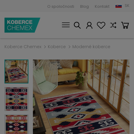
SK
O spoločnosti
Blog
Kontakt
Koberce Chemex
Koberce
Moderné koberce