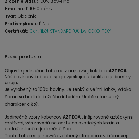
Zloženie vlasu:
100% Bawełna
Hmotnosť:
1050 g/m2
Tvar:
Obdĺžnik
Protišmykovosť:
Nie
Certifikát:
Certifikát STANDARD 100 by OEKO-TEX®
Popis produktu
Objavte jedinečné koberce z najnovšej kolekcie
AZTECA
.
Náš bavlnený koberec spája vynikajúcu kvalitu a jedinečný
dizajn.
Je vyrobený zo 100% bavlny. Je tenký a veľmi ľahký, vďaka
čomu sa hodí do každého interiéru. Urobím tomu iný
charakter a štýl.
Jedinečné vzory kobercov
AZTECA
, inšpirované aztéckymi
motívmi, vás zavedú na cestu do exotických krajín a
dodajú interiéru jedinečné čaro.
Tento koberec je navyše zdobený strapcami v krémovej