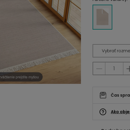
Vybrať rozme
zväčšenie prejdite myšou
Čas spr
Ako obje