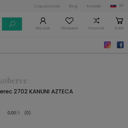
SK
O spoločnosti
Blog
Kontakt
Môj účet
Obľúbené
Porovnať
Košík
koberce
erec 2702 KANUNI AZTECA
0,00
/5
(0)