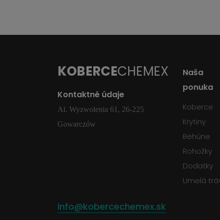
KOBERCE
CHEMEX
Naša
ponuka
Kontaktné údaje
Koberce
Al. Wyzwolenia 61, 26-225
Krytiny
Gowarczów
Behúne
Rohožky
Dodatky
Umelá trá
info@kobercechemex.sk