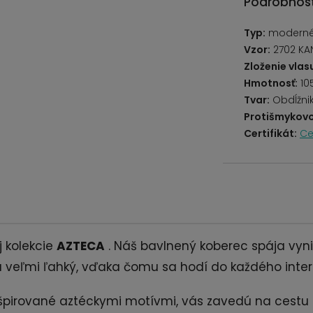
Podrobnost
Typ:
moderné,
Vzor:
2702 KA
Zloženie vlas
Hmotnosť:
10
Tvar:
Obdĺžni
Protišmykovo
Certifikát:
Ce
j kolekcie
AZTECA
. Náš bavlnený koberec spája vynik
a veľmi ľahký, vďaka čomu sa hodí do každého interi
nšpirované aztéckymi motívmi, vás zavedú na cestu d