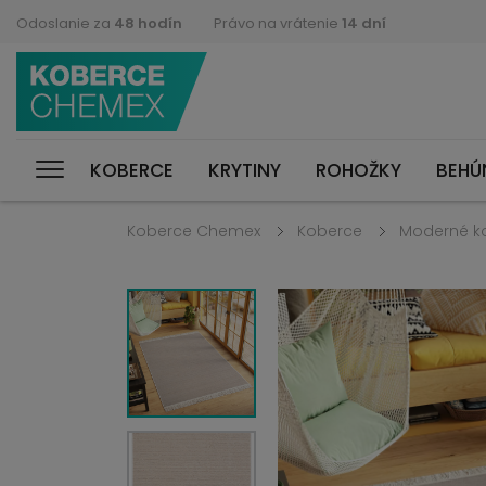
Odoslanie za
48 hodín
Právo na vrátenie
14 dní
KOBERCE
KRYTINY
ROHOŽKY
BEHÚ
Koberce Chemex
Koberce
Moderné k