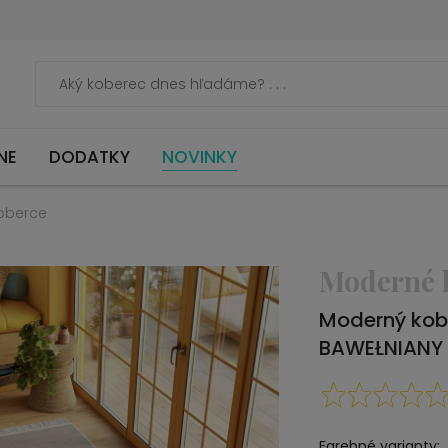
NE
DODATKY
NOVINKY
oberce
Moderné 
Moderný kob
BAWEŁNIANY
Farebné varianty: