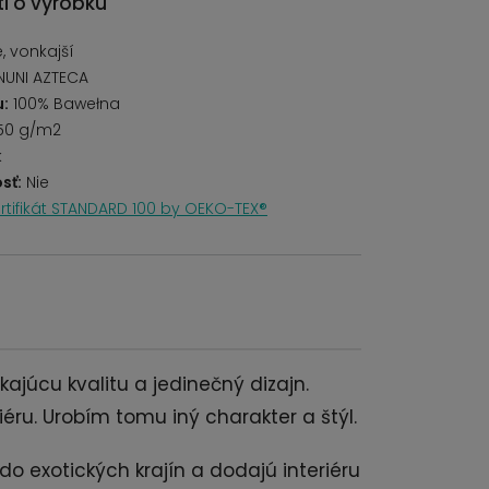
i o výrobku
 vonkajší
NUNI AZTECA
u:
100% Bawełna
50 g/m2
k
sť:
Nie
rtifikát STANDARD 100 by OEKO-TEX®
ajúcu kvalitu a jedinečný dizajn.
éru. Urobím tomu iný charakter a štýl.
o exotických krajín a dodajú interiéru