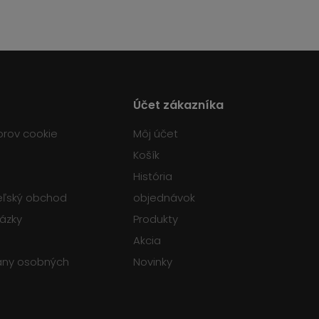
Účet zákazníka
orov cookie
Môj účet
Košík
História
teľský obchod
objednávok
tázky
Produkty
Akcia
any osobných
Novinky