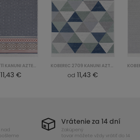
KOBEREC 2711 KANUNI AZTECA BAWEŁNIANY
KOBEREC 2709 KANUNI AZTECA BAWEŁNIANY
11,43 €
11,43 €
d
od
Vrátenie za 14 dní
 nad
Zakúpený
 pošleme
tovar môžete vždy vrátiť do 14