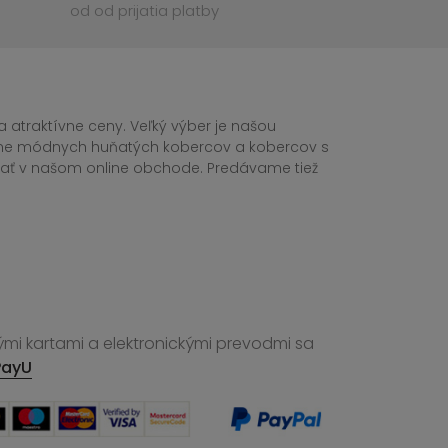
od od prijatia platby
 atraktívne ceny. Veľký výber je našou
tane módnych huňatých kobercov a kobercov s
ednať v našom online obchode. Predávame tiež
ými kartami a elektronickými prevodmi sa
PayU