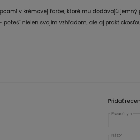
pcami v krémovej farbe, ktoré mu dodávajú jemný p
 poteší nielen svojim vzhľadom, ale aj praktickosťou.
Pridať rece
Pseudónym
Názor