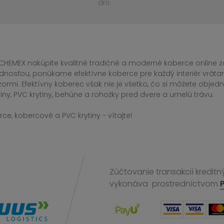
dní
CHEMEX nakúpite kvalitné tradičné a moderné koberce online za
dnosťou, ponúkame efektívne koberce pre každý interiér vrá
zormi. Efektívny koberec však nie je všetko, čo si môžete obj
iny, PVC krytiny, behúne a rohožky pred dvere a umelú trávu.
ce, kobercové a PVC krytiny - vítajte!
Zúčtovanie transakcií kreditn
vykonáva
prostredníctvom