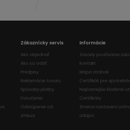
Zákaznícky servis
Informácie
Ako objednať
Zásady používania súb
Ako sa vrátiť
Kontakt
Predpisy
Mapa stránok
Reklamácie tovaru
Certifikát pre spotrebi
Spôsoby platby
Najčastejšie kladené o
Doručenie
Certifikáty
va
Odstúpenie od
Zmena nastavení ochr
zmluvy
údajov