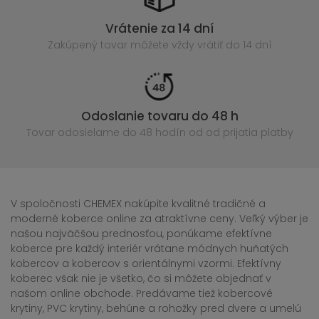
Vrátenie za 14 dní
Zakúpený
tovar môžete vždy vrátiť do 14 dní
Odoslanie tovaru do 48 h
Tovar odosielame do 48 hodín
od od prijatia platby
V spoločnosti CHEMEX nakúpite kvalitné tradičné a
moderné koberce online za atraktívne ceny. Veľký výber je
našou najväčšou prednosťou, ponúkame efektívne
koberce pre každý interiér vrátane módnych huňatých
kobercov a kobercov s orientálnymi vzormi. Efektívny
koberec však nie je všetko, čo si môžete objednať v
našom online obchode. Predávame tiež kobercové
krytiny, PVC krytiny, behúne a rohožky pred dvere a umelú