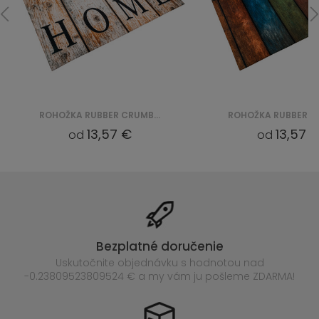
ROHOŽKA RUBBER CRUMB CKGCRDM16
13,57 €
13,57 
od
od
Bezplatné doručenie
Uskutočnite objednávku s hodnotou nad
-0.23809523809524 € a my vám ju pošleme ZDARMA!