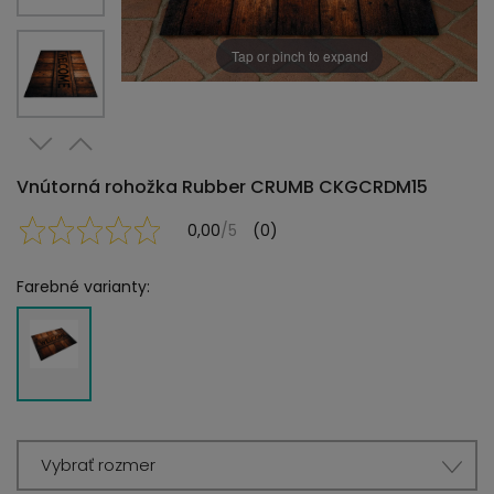
Tap or pinch to expand
Vnútorná rohožka Rubber CRUMB CKGCRDM15
0,00
/5
(0)
Farebné varianty:
Vybrať rozmer