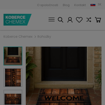
SK
O spoločnosti
Blog
Kontakt
Koberce Chemex
Rohožky