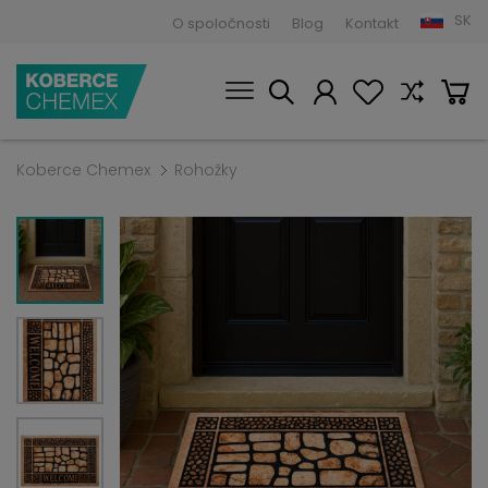
SK
O spoločnosti
Blog
Kontakt
Koberce Chemex
Rohožky