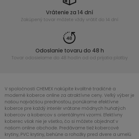
Vrátenie za 14 dní
Zakúpený
tovar môžete vždy vrátiť do 14 dní
Odoslanie tovaru do 48 h
Tovar odosielame do 48 hodín
od od prijatia platby
V spoločnosti CHEMEX nakúpite kvalitné tradičné a
moderné koberce online za atraktívne ceny. Veľký výber je
našou najväčšou prednosťou, ponúkame efektívne
koberce pre každý interiér vrátane módnych huňatých
kobercov a kobercov s orientálnymi vzormi. Efektívny
koberec však nie je všetko, čo si môžete objednať v
našom online obchode. Predávame tiež kobercové
krytiny, PVC krytiny, behúne a rohožky pred dvere a umelú