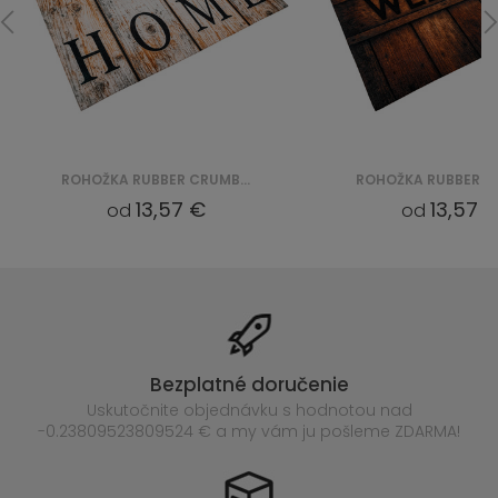
ROHOŽKA RUBBER CRUMB CKGCRDM16
13,57 €
13,57 
od
od
Bezplatné doručenie
Uskutočnite objednávku s hodnotou nad
-0.23809523809524 € a my vám ju pošleme ZDARMA!