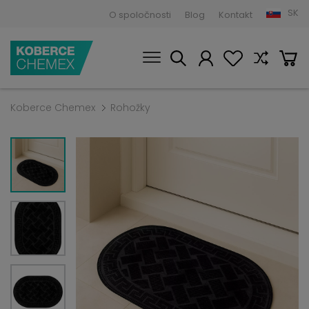
SK
O spoločnosti
Blog
Kontakt
Koberce Chemex
Rohožky