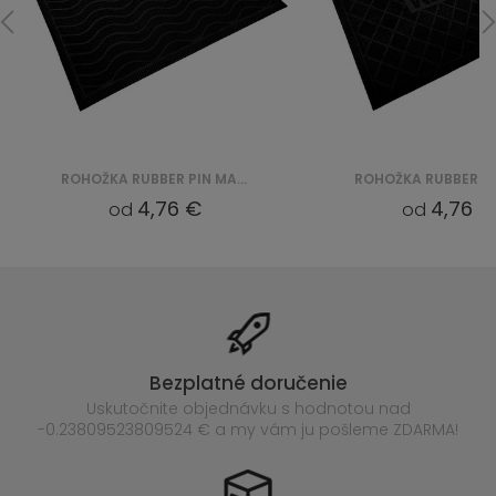
ROHOŽKA RUBBER PIN MAT (VI 2216)
4,76 €
4,76 €
od
od
Bezplatné doručenie
Uskutočnite objednávku s hodnotou nad
-0.23809523809524 € a my vám ju pošleme ZDARMA!