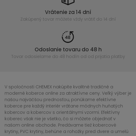
Vrátenie za 14 dní
Zakúpený
tovar môžete vždy vrátiť do 14 dní
Odoslanie tovaru do 48 h
Tovar odosielame do 48 hodín
od od prijatia platby
V spoločnosti CHEMEX nakúpite kvalitné tradičné a
moderné koberce online za atraktívne ceny. Veľký výber je
našou najväčšou prednosťou, ponúkame efektívne
koberce pre každý interiér vrátane módnych huňatých
kobercov a kobercov s orientálnymi vzormi. Efektívny
koberec však nie je všetko, čo si môžete objednať v
našom online obchode. Predávame tiež kobercové
krytiny, PVC krytiny, behúne a rohožky pred dvere a umelú