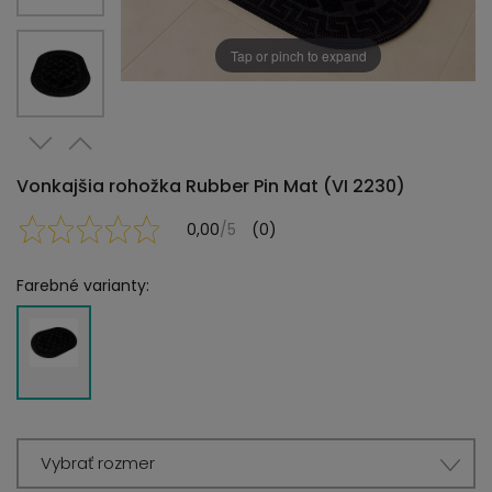
Tap or pinch to expand
Vonkajšia rohožka Rubber Pin Mat (VI 2230)
0,00
/5
(0)
Farebné varianty:
Vybrať rozmer