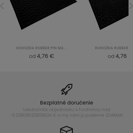
ROHOŽKA RUBBER PIN MAT (VI 2216)
4,76 €
4,76 €
od
od
Bezplatné doručenie
Uskutočnite objednávku s hodnotou nad
-0.23809523809524 € a my vám ju pošleme ZDARMA!