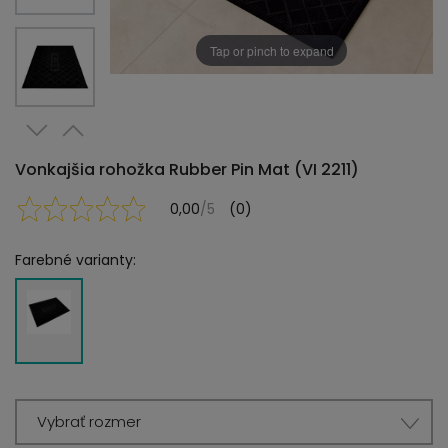
Tap or pinch to expand
Vonkajšia rohožka Rubber Pin Mat (VI 2211)
0,00
/5
(0)
Farebné varianty:
Vybrať rozmer