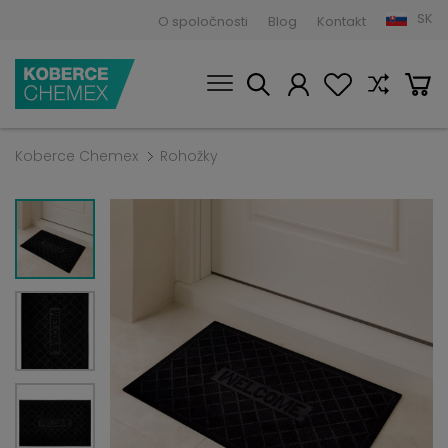
SK
O spoločnosti
Blog
Kontakt
Koberce Chemex
Rohožky