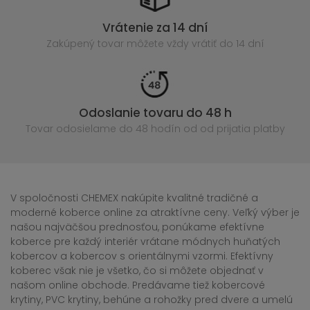
Vrátenie za 14 dní
Zakúpený
tovar môžete vždy vrátiť do 14 dní
Odoslanie tovaru do 48 h
Tovar odosielame do 48 hodín
od od prijatia platby
V spoločnosti CHEMEX nakúpite kvalitné tradičné a
moderné koberce online za atraktívne ceny. Veľký výber je
našou najväčšou prednosťou, ponúkame efektívne
koberce pre každý interiér vrátane módnych huňatých
kobercov a kobercov s orientálnymi vzormi. Efektívny
koberec však nie je všetko, čo si môžete objednať v
našom online obchode. Predávame tiež kobercové
krytiny, PVC krytiny, behúne a rohožky pred dvere a umelú