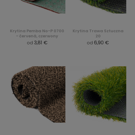
Krytina Pemba No-P 0700
Krytina Trawa Sztuczna
- červená, czerwony
20
3,81 €
6,90 €
od
od