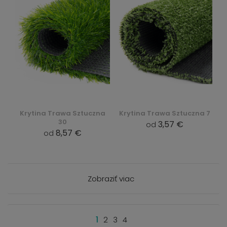
Krytina Trawa Sztuczna
Krytina Trawa Sztuczna 7
30
3,57 €
od
8,57 €
od
Zobraziť viac
1
2
3
4