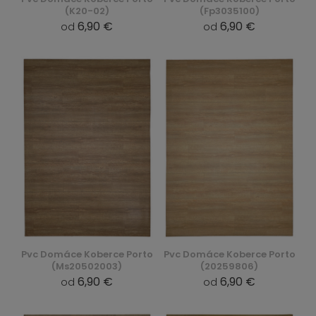
(K20-02)
(Fp3035100)
6,90 €
6,90 €
od
od
Pvc Domáce Koberce Porto
Pvc Domáce Koberce Porto
(Ms20502003)
(20259806)
6,90 €
6,90 €
od
od