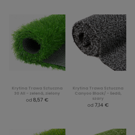
Krytina Trawa Sztuczna
Krytina Trawa Sztuczna
30 All - zelená, zielony
Canyoo Black/ - šedá,
szary
8,57 €
od
7,14 €
od