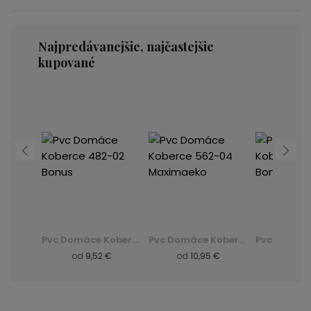
Najpredávanejšie, najčastejšie
kupované
Pvc Domáce Koberce 562-04 Maximaeko
Pvc Domáce Koberce 482-02 Bonus
Pvc Domáce Koberce 562-04 Maximaeko
 €
od
9,52 €
od
10,95 €
od
9,