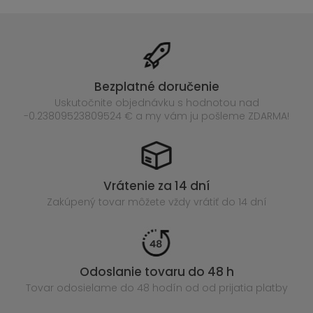
Bezplatné doručenie
Uskutočnite objednávku s hodnotou nad
-0.23809523809524 € a my vám ju pošleme ZDARMA!
Vrátenie za 14 dní
Zakúpený
tovar môžete vždy vrátiť do 14 dní
Odoslanie tovaru do 48 h
Tovar odosielame do 48 hodín
od od prijatia platby