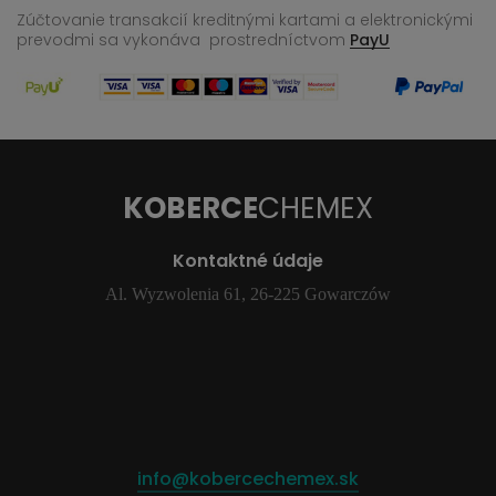
Zúčtovanie transakcií kreditnými kartami a elektronickými
prevodmi sa vykonáva
prostredníctvom
PayU
KOBERCE
CHEMEX
Kontaktné údaje
Al. Wyzwolenia 61, 26-225 Gowarczów
info@kobercechemex.sk