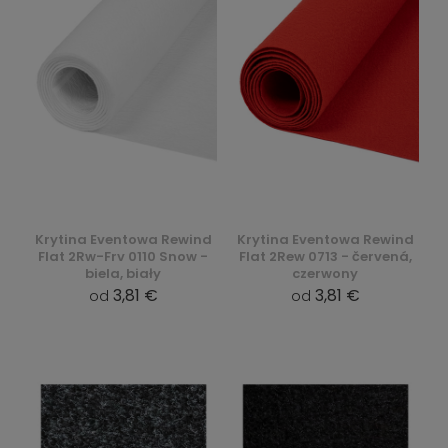
Krytina Eventowa Rewind
Krytina Eventowa Rewind
Flat 2Rw-Frv 0110 Snow -
Flat 2Rew 0713 - červená,
biela, biały
czerwony
3,81 €
3,81 €
od
od