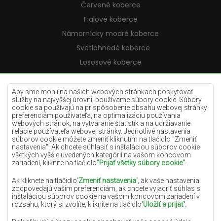
Červené koberce
Fialové koberce
Námornícky modré koberce
Svetlohnedé koberce
Lososové koberce
Krémové koberce
Lilac koberce
Aby sme mohli na našich webových stránkach poskytovať
služby na najvyššej úrovni, používame súbory cookie. Súbory
Žlté koberce
cookie sa používajú na prispôsobenie obsahu webovej stránky
preferenciám používateľa, na optimalizáciu používania
Mätové koberce
webových stránok, na vytváranie štatistík a na udržiavanie
relácie používateľa webovej stránky. Jednotlivé nastavenia
Modré koberce
súborov cookie môžete zmeniť kliknutím na tlačidlo "Zmeniť
nastavenia". Ak chcete súhlasiť s inštaláciou súborov cookie
Oranžové koberce
všetkých vyššie uvedených kategórií na vašom koncovom
Ružové koberce
zariadení, kliknite na tlačidlo
"Prijať všetky súbory cookie"
.
Šedé koberce
Ak kliknete na tlačidlo
'Zmeniť nastavenia'
, ak vaše nastavenia
zodpovedajú vašim preferenciám, ak chcete vyjadriť súhlas s
Terakotové koberce
inštaláciou súborov cookie na vašom koncovom zariadení v
rozsahu, ktorý si zvolíte, kliknite na tlačidlo
'Uložiť a prijať'
.
Zelené koberce
Zlaté koberce