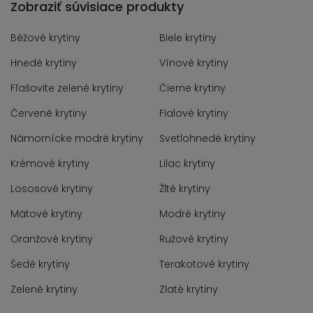
Zobraziť súvisiace produkty
Béžové krytiny
Biele krytiny
Hnedé krytiny
Vínové krytiny
Fľašovite zelené krytiny
Čierne krytiny
Červené krytiny
Fialové krytiny
Námornícke modré krytiny
Svetlohnedé krytiny
Krémové krytiny
Lilac krytiny
Lososové krytiny
Žlté krytiny
Mätové krytiny
Modré krytiny
Oranžové krytiny
Ružové krytiny
Šedé krytiny
Terakotové krytiny
Zelené krytiny
Zlaté krytiny