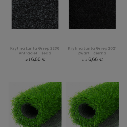
Krytina Lunta Grrep 2236
Krytina Lunta Grrep 2021
Antraciet - šedá
Zwart - čierna
6,66 €
6,66 €
od
od