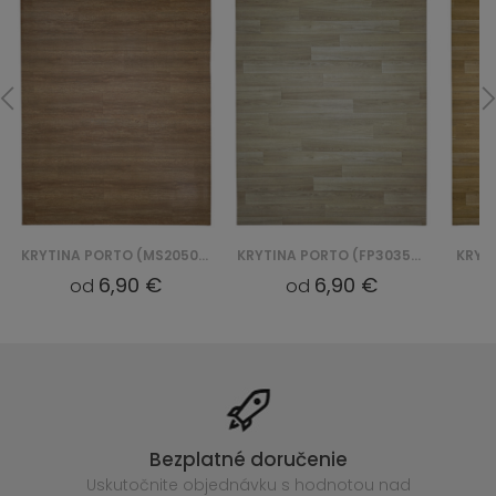
KRYTINA PORTO (MS20502003)
KRYTINA PORTO (FP3035100)
KRYTI
6,90 €
6,90 €
od
od
Bezplatné doručenie
Uskutočnite objednávku s hodnotou nad