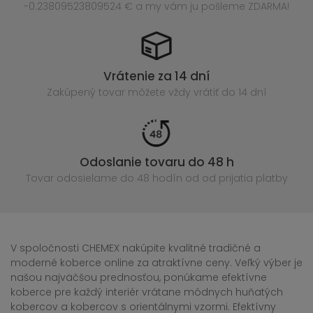
-0.23809523809524 € a my vám ju pošleme ZDARMA!
Vrátenie za 14 dní
Zakúpený
tovar môžete vždy vrátiť do 14 dní
Odoslanie tovaru do 48 h
Tovar odosielame do 48 hodín
od od prijatia platby
V spoločnosti CHEMEX nakúpite kvalitné tradičné a
moderné koberce online za atraktívne ceny. Veľký výber je
našou najväčšou prednosťou, ponúkame efektívne
koberce pre každý interiér vrátane módnych huňatých
kobercov a kobercov s orientálnymi vzormi. Efektívny