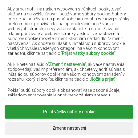
Lilac koberce
Aby sme mohli na našich webových stránkach poskytovať
služby na najvyššej úrovni, používame súbory cookie. Súbory
Žlté koberce
cookie sa používajú na prispôsobenie obsahu webovej stránky
preferenciám používateľa, na optimalizáciu používania
Mätové koberce
webových stránok, na vytváranie štatistík a na udržiavanie
relácie používateľa webovej stránky. Jednotlivé nastavenia
Modré koberce
súborov cookie môžete zmeniť kliknutím na tlačidlo "Zmeniť
nastavenia". Ak chcete súhlasiť s inštaláciou súborov cookie
Oranžové koberce
všetkých vyššie uvedených kategórií na vašom koncovom
Ružové koberce
zariadení, kliknite na tlačidlo
"Prijať všetky súbory cookie"
.
Šedé koberce
Ak kliknete na tlačidlo
'Zmeniť nastavenia'
, ak vaše nastavenia
zodpovedajú vašim preferenciám, ak chcete vyjadriť súhlas s
Terakotové koberce
inštaláciou súborov cookie na vašom koncovom zariadení v
rozsahu, ktorý si zvolíte, kliknite na tlačidlo
'Uložiť a prijať'
.
Zelené koberce
Zlaté koberce
Pokiaľ budú súbory cookie obsahovať vaše osobné údaje,
základom spracovania je oprávnený záujem správcu
osobných údajov (DYWANYCHEMEX) alebo tretích strán v
podobe poskytovania vysokokvalitných služieb na našej
webovej stránke a marketingových aktivít správcu osobných
Prijať všetky súbory cookie
Copyright 2022
Koberce Chemex.
Všetky práva
údajov a jeho dôveryhodných partnerov.
vyhradené.
Viac informácií o súboroch cookie a spracovaní osobných
Realizácia:
www.dimax.pl
Zmena nastavení
údajov nájdete v
Zásadách ochrany osobných údajov
.