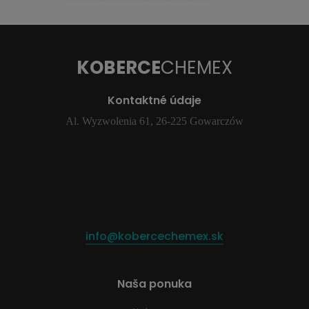
KOBERCE
CHEMEX
Kontaktné údaje
Al. Wyzwolenia 61, 26-225 Gowarczów
info@kobercechemex.sk
Naša ponuka