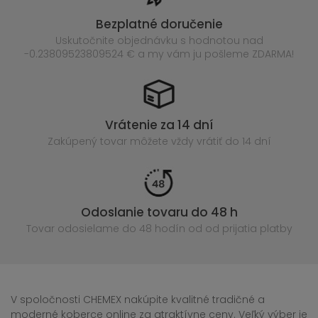
Bezplatné doručenie
Uskutočnite objednávku s hodnotou nad
-0.23809523809524 € a my vám ju pošleme ZDARMA!
Vrátenie za 14 dní
Zakúpený
tovar môžete vždy vrátiť do 14 dní
Odoslanie tovaru do 48 h
Tovar odosielame do 48 hodín
od od prijatia platby
V spoločnosti CHEMEX nakúpite kvalitné tradičné a
moderné koberce online za atraktívne ceny. Veľký výber je