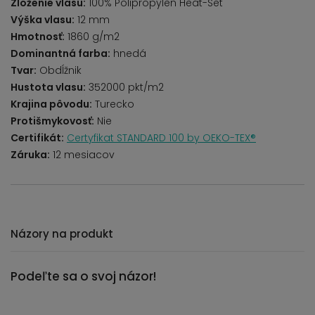
Zloženie vlasu:
100% Polipropylen Heat-Set
Výška vlasu:
12 mm
Hmotnosť:
1860 g/m2
Dominantná farba:
hnedá
Tvar:
Obdĺžnik
Hustota vlasu:
352000 pkt/m2
Krajina pôvodu:
Turecko
Protišmykovosť:
Nie
Certifikát:
Certyfikat STANDARD 100 by OEKO-TEX®
Záruka:
12 mesiacov
Názory na produkt
Podeľte sa o svoj názor!