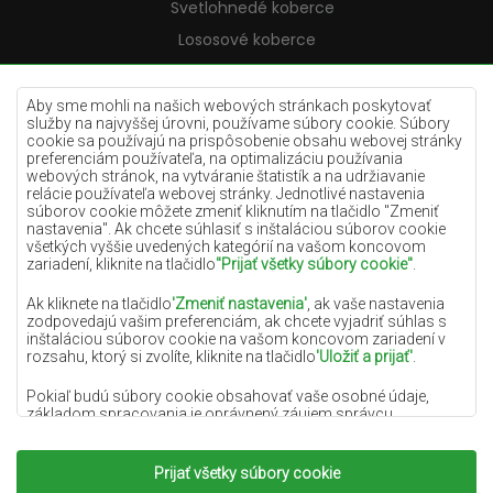
Svetlohnedé koberce
Lososové koberce
Krémové koberce
Lilac koberce
Aby sme mohli na našich webových stránkach poskytovať
služby na najvyššej úrovni, používame súbory cookie. Súbory
Žlté koberce
cookie sa používajú na prispôsobenie obsahu webovej stránky
preferenciám používateľa, na optimalizáciu používania
Mätové koberce
webových stránok, na vytváranie štatistík a na udržiavanie
relácie používateľa webovej stránky. Jednotlivé nastavenia
Modré koberce
súborov cookie môžete zmeniť kliknutím na tlačidlo "Zmeniť
nastavenia". Ak chcete súhlasiť s inštaláciou súborov cookie
Oranžové koberce
všetkých vyššie uvedených kategórií na vašom koncovom
Ružové koberce
zariadení, kliknite na tlačidlo
"Prijať všetky súbory cookie"
.
Šedé koberce
Ak kliknete na tlačidlo
'Zmeniť nastavenia'
, ak vaše nastavenia
zodpovedajú vašim preferenciám, ak chcete vyjadriť súhlas s
Terakotové koberce
inštaláciou súborov cookie na vašom koncovom zariadení v
rozsahu, ktorý si zvolíte, kliknite na tlačidlo
'Uložiť a prijať'
.
Zelené koberce
Zlaté koberce
Pokiaľ budú súbory cookie obsahovať vaše osobné údaje,
základom spracovania je oprávnený záujem správcu
osobných údajov (DYWANYCHEMEX) alebo tretích strán v
podobe poskytovania vysokokvalitných služieb na našej
webovej stránke a marketingových aktivít správcu osobných
Prijať všetky súbory cookie
Copyright 2022
Koberce Chemex.
Všetky práva
údajov a jeho dôveryhodných partnerov.