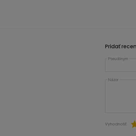
Pridať rece
Pseudónym
Názor
Vyhodnotiť: