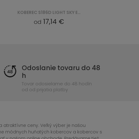
KOBEREC Q449A LIGHT SKY EZM LIGHT SKY - SZARY
17,14 €
od
Odoslanie tovaru do 48
h
Tovar odosielame do 48 hodín
od od prijatia platby
 atraktívne ceny. Veľký výber je našou
tane módnych huňatých kobercov a kobercov s
ednať v našom online obchode. Predávame tiež