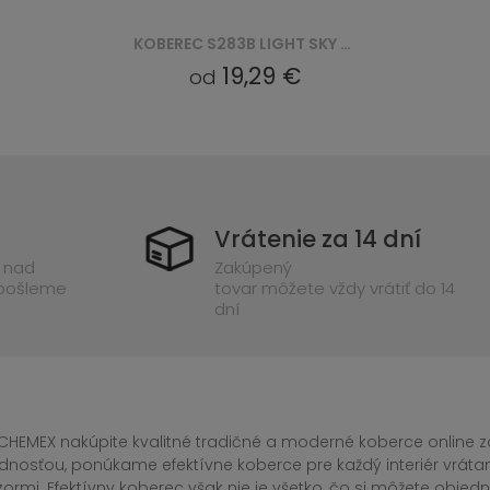
KOBEREC S186D LIGHT SKY EZM LIGHT SKY - SZARY
17,14 €
od
Vrátenie za 14 dní
 nad
Zakúpený
 pošleme
tovar môžete vždy vrátiť do 14
dní
CHEMEX nakúpite kvalitné tradičné a moderné koberce online za
dnosťou, ponúkame efektívne koberce pre každý interiér vrá
zormi. Efektívny koberec však nie je všetko, čo si môžete obj