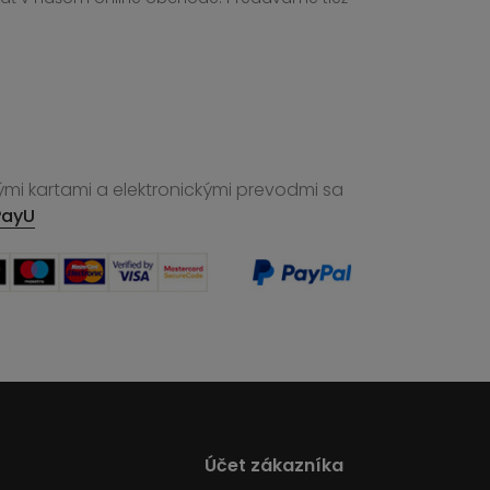
ými kartami a elektronickými prevodmi sa
PayU
Účet zákazníka