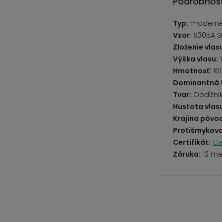
Podrobnost
Typ:
modern
Vzor:
S305A S
Zloženie vlas
Výška vlasu:
Hmotnosť:
16
Dominantná 
Tvar:
Obdĺžni
Hustota vlas
Krajina pôvo
Protišmykovo
Certifikát:
Ce
Záruka:
12 me