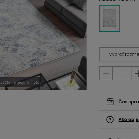
Vybrať rozme
zväčšenie prejdite myšou
Čas spr
Ako obje