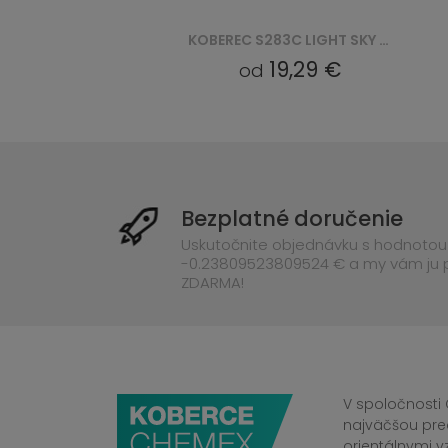
REC S283C LIGHT SKY EZN LIGHT SKY - SZARY
KOBEREC S283B LIGHT SKY EZM LIGHT SKY - SZARY
19,29 €
od
Bezplatné doručenie
Uskutočnite objednávku s hodnotou
-0.23809523809524 € a my vám ju
ZDARMA!
V spoločnosti 
najväčšou pre
orientálnymi v