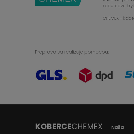
kobercové kryt
CHEMEX - kober
Preprava sa realizuje pomocou:
KOBERCE
CHEMEX
Naša