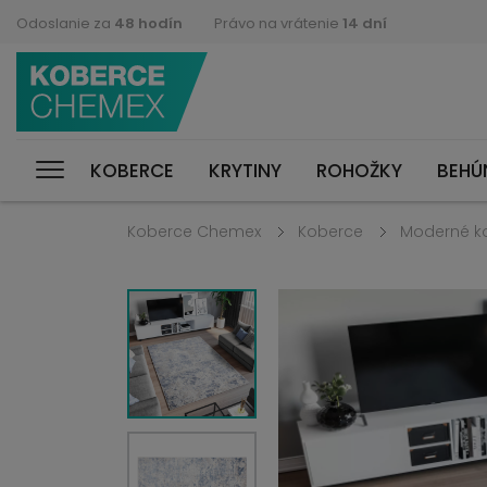
Odoslanie za
48 hodín
Právo na vrátenie
14 dní
KOBERCE
KRYTINY
ROHOŽKY
BEHÚ
Koberce Chemex
Koberce
Moderné k