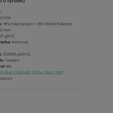
i o výrobku
é
KY EZN
u:
75% Polipropylen + 25% Shrink Poliester
12 mm
00 g/m2
farba:
krémová
k
u:
224000 pkt/m2
du:
Turecko
sť:
Nie
rtyfikat STANDARD 100 by OEKO-TEX®
siacov