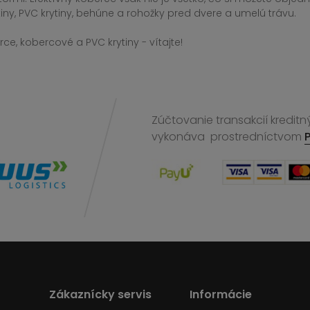
iny, PVC krytiny, behúne a rohožky pred dvere a umelú trávu.
ce, kobercové a PVC krytiny - vítajte!
Zúčtovanie transakcií kreditn
vykonáva
prostredníctvom
Zákaznícky servis
Informácie