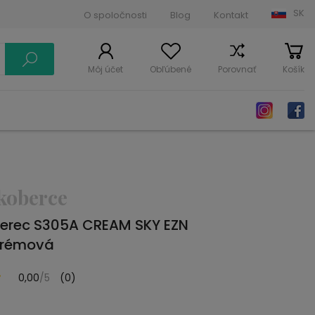
SK
O spoločnosti
Blog
Kontakt
Môj účet
Obľúbené
Porovnať
Košík
koberce
erec S305A CREAM SKY EZN
Krémová
0,00
/5
(0)