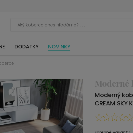
NE
DODATKY
NOVINKY
oberce
Moderné 
Moderný kob
CREAM SKY 
Farebné varianty: