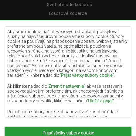
Svetlohnedé koberce
Lososové koberce
Krémové koberce
Lilac koberce
Aby sme mohli na našich webových stránkach poskytovať
služby na najvyššej úrovni, používame súbory cookie. Súbory
Žlté koberce
cookie sa používajú na prispôsobenie obsahu webovej stránky
preferenciám používateľa, na optimalizáciu používania
Mätové koberce
webových stránok, na vytváranie štatistík a na udržiavanie
relácie používateľa webovej stránky. Jednotlivé nastavenia
Modré koberce
súborov cookie môžete zmeniť kliknutím na tlačidlo "Zmeniť
nastavenia". Ak chcete súhlasiť s inštaláciou súborov cookie
Oranžové koberce
všetkých vyššie uvedených kategórií na vašom koncovom
Ružové koberce
zariadení, kliknite na tlačidlo
"Prijať všetky súbory cookie"
.
Šedé koberce
Ak kliknete na tlačidlo
'Zmeniť nastavenia'
, ak vaše nastavenia
zodpovedajú vašim preferenciám, ak chcete vyjadriť súhlas s
Terakotové koberce
inštaláciou súborov cookie na vašom koncovom zariadení v
rozsahu, ktorý si zvolíte, kliknite na tlačidlo
'Uložiť a prijať'
.
Zelené koberce
Zlaté koberce
Pokiaľ budú súbory cookie obsahovať vaše osobné údaje,
základom spracovania je oprávnený záujem správcu
osobných údajov (DYWANYCHEMEX) alebo tretích strán v
podobe poskytovania vysokokvalitných služieb na našej
webovej stránke a marketingových aktivít správcu osobných
Prijať všetky súbory cookie
Copyright 2022
Koberce Chemex.
Všetky práva