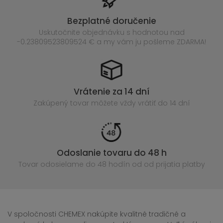
Bezplatné doručenie
Uskutočnite objednávku s hodnotou nad
-0.23809523809524 € a my vám ju pošleme ZDARMA!
Vrátenie za 14 dní
Zakúpený
tovar môžete vždy vrátiť do 14 dní
Odoslanie tovaru do 48 h
Tovar odosielame do 48 hodín
od od prijatia platby
V spoločnosti CHEMEX nakúpite kvalitné tradičné a