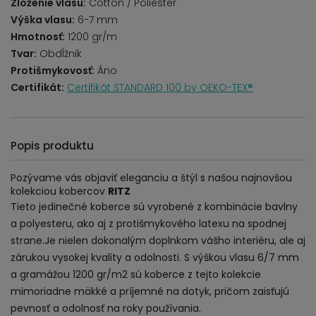
Zloženie vlasu:
Cotton / Poliester
Výška vlasu:
6-7 mm
Hmotnosť:
1200 gr/m
Tvar:
Obdĺžnik
Protišmykovosť:
Áno
Certifikát:
Certifikát STANDARD 100 by OEKO-TEX®
Popis produktu
Pozývame vás objaviť eleganciu a štýl s našou najnovšou
kolekciou kobercov
RITZ
Tieto jedinečné koberce sú vyrobené z kombinácie bavlny
a polyesteru, ako aj z protišmykového latexu na spodnej
strane.Je nielen dokonalým doplnkom vášho interiéru, ale aj
zárukou vysokej kvality a odolnosti. S výškou vlasu 6/7 mm
a gramážou 1200 gr/m2 sú koberce z tejto kolekcie
mimoriadne mäkké a príjemné na dotyk, pričom zaisťujú
pevnosť a odolnosť na roky používania.