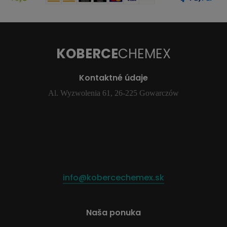
KOBERCE
CHEMEX
Kontaktné údaje
Al. Wyzwolenia 61, 26-225 Gowarczów
info@kobercechemex.sk
Naša ponuka