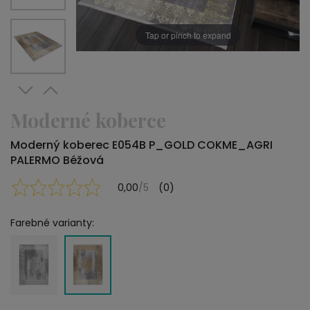
Tap or pinch to expand
Moderné koberce
Moderný koberec E054B P_GOLD COKME_AGRI
PALERMO Béžová
0,00
/5
(0)
Farebné varianty: