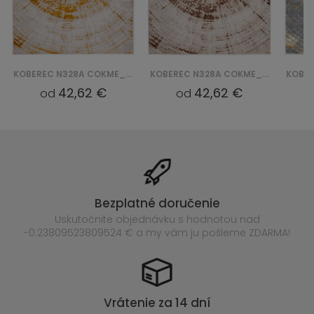
KOBEREC N328A COKME_ PES_ PALERMO - BEŻOWY, ZŁOTY
KOBEREC N328A COKME_ PES_ PALERMO - BEŻOWY, BRĄZOWY
42,62 €
42,62 €
od
od
Bezplatné doručenie
Uskutočnite objednávku s hodnotou nad
-0.23809523809524 € a my vám ju pošleme ZDARMA!
Vrátenie za 14 dní