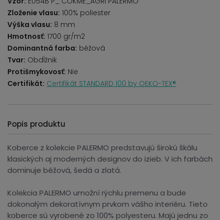
Vzor:
E054B P_ COKME_AGRI PALERMO
Zloženie vlasu:
100% poliester
Výška vlasu:
8 mm
Hmotnosť:
1700 gr/m2
Dominantná farba:
béžová
Tvar:
Obdĺžnik
Protišmykovosť:
Nie
Certifikát:
Certifikát STANDARD 100 by OEKO-TEX®
Popis produktu
Koberce z kolekcie PALERMO predstavujú širokú škálu
klasických aj moderných designov do izieb. V ich farbách
dominuje béžová, šedá a zlatá.
Kolekcia PALERMO umožní rýchlu premenu a bude
dokonalým dekoratívnym prvkom vášho interiéru. Tieto
koberce sú vyrobené zo 100% polyesteru. Majú jednu zo