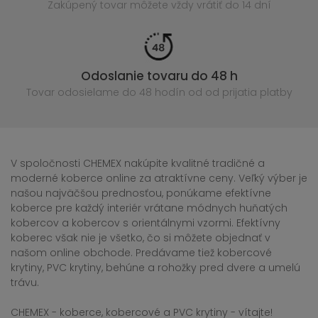
Zakúpený
tovar môžete vždy vrátiť do 14 dní
Odoslanie tovaru do 48 h
Tovar odosielame do 48 hodín
od od prijatia platby
V spoločnosti CHEMEX nakúpite kvalitné tradičné a
moderné koberce online za atraktívne ceny. Veľký výber je
našou najväčšou prednosťou, ponúkame efektívne
koberce pre každý interiér vrátane módnych huňatých
kobercov a kobercov s orientálnymi vzormi. Efektívny
koberec však nie je všetko, čo si môžete objednať v
našom online obchode. Predávame tiež kobercové
krytiny, PVC krytiny, behúne a rohožky pred dvere a umelú
trávu.
CHEMEX - koberce, kobercové a PVC krytiny - vítajte!