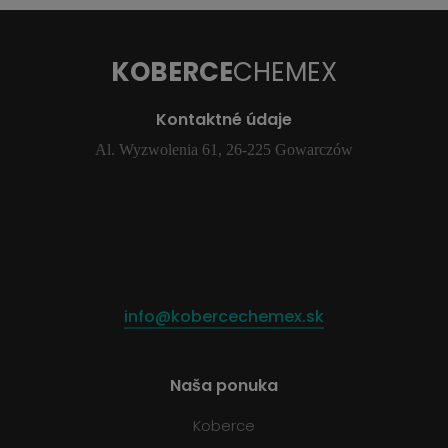
KOBERCE
CHEMEX
Kontaktné údaje
Al. Wyzwolenia 61, 26-225 Gowarczów
info@kobercechemex.sk
Naša ponuka
Koberce