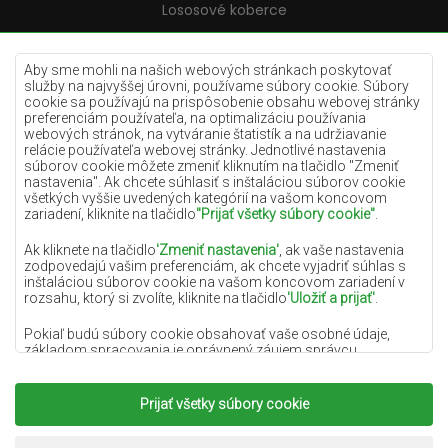
Lososové koberce
Krémové koberce
Lilac koberce
Aby sme mohli na našich webových stránkach poskytovať
služby na najvyššej úrovni, používame súbory cookie. Súbory
Žlté koberce
cookie sa používajú na prispôsobenie obsahu webovej stránky
preferenciám používateľa, na optimalizáciu používania
Mätové koberce
webových stránok, na vytváranie štatistík a na udržiavanie
relácie používateľa webovej stránky. Jednotlivé nastavenia
Modré koberce
súborov cookie môžete zmeniť kliknutím na tlačidlo "Zmeniť
nastavenia". Ak chcete súhlasiť s inštaláciou súborov cookie
Oranžové koberce
všetkých vyššie uvedených kategórií na vašom koncovom
Ružové koberce
zariadení, kliknite na tlačidlo
"Prijať všetky súbory cookie"
.
Šedé koberce
Ak kliknete na tlačidlo
'Zmeniť nastavenia'
, ak vaše nastavenia
zodpovedajú vašim preferenciám, ak chcete vyjadriť súhlas s
Terakotové koberce
inštaláciou súborov cookie na vašom koncovom zariadení v
rozsahu, ktorý si zvolíte, kliknite na tlačidlo
'Uložiť a prijať'
.
Zelené koberce
Zlaté koberce
Pokiaľ budú súbory cookie obsahovať vaše osobné údaje,
základom spracovania je oprávnený záujem správcu
osobných údajov (DYWANYCHEMEX) alebo tretích strán v
podobe poskytovania vysokokvalitných služieb na našej
webovej stránke a marketingových aktivít správcu osobných
Prijať všetky súbory cookie
Copyright 2022
Koberce Chemex.
Všetky práva
údajov a jeho dôveryhodných partnerov.
vyhradené.