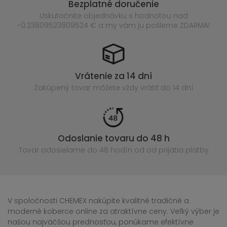
Bezplatné doručenie
Uskutočnite objednávku s hodnotou nad
-0.23809523809524 € a my vám ju pošleme ZDARMA!
Vrátenie za 14 dní
Zakúpený
tovar môžete vždy vrátiť do 14 dní
Odoslanie tovaru do 48 h
Tovar odosielame do 48 hodín
od od prijatia platby
V spoločnosti CHEMEX nakúpite kvalitné tradičné a
moderné koberce online za atraktívne ceny. Veľký výber je
našou najväčšou prednosťou, ponúkame efektívne