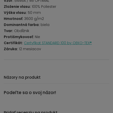
Vzor:
5446A / 46 OPTIMAL
Zloženie vlasu:
100% Poliester
Výška vlasu:
50 mm
Hmotnosť:
3600 g/m2
Dominantná farba:
biela
Tvar:
Obdĺžnik
Protišmykovosť:
Nie
Certifikát:
Certyfikat STANDARD 100 by OEKO-TEX®
Záruka:
12 mesiacov
Názory na produkt
Podeľte sa o svoj názor!
Pridať recenziu na produkt