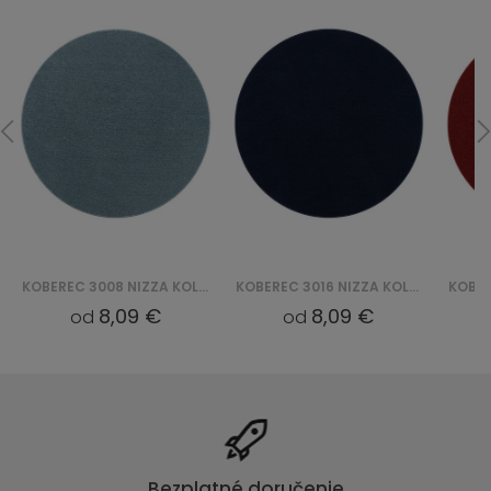
KOBEREC 3008 NIZZA KOLO - NIEBIESKI
KOBEREC 3016 NIZZA KOLO - GRANATOWY
8,09 €
8,09 €
od
od
Bezplatné doručenie