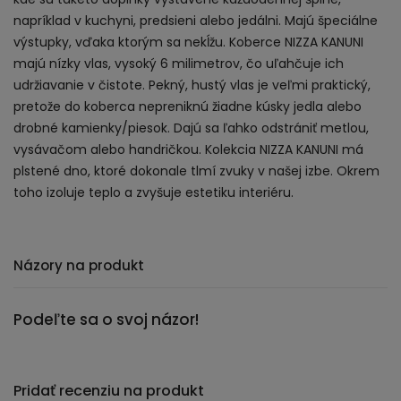
napríklad v kuchyni, predsieni alebo jedálni. Majú špeciálne
výstupky, vďaka ktorým sa nekĺžu. Koberce NIZZA KANUNI
majú nízky vlas, vysoký 6 milimetrov, čo uľahčuje ich
udržiavanie v čistote. Pekný, hustý vlas je veľmi praktický,
pretože do koberca nepreniknú žiadne kúsky jedla alebo
drobné kamienky/piesok. Dajú sa ľahko odstrániť metlou,
vysávačom alebo handričkou. Kolekcia NIZZA KANUNI má
plstené dno, ktoré dokonale tlmí zvuky v našej izbe. Okrem
toho izoluje teplo a zvyšuje estetiku interiéru.
Názory na produkt
Podeľte sa o svoj názor!
Pridať recenziu na produkt