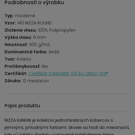
Podrobnosti o výrobku
Typ:
moderné
Vzor:
140 NIZZA ROUND
Zloženie vlasu:
100% Polipropylen
Výška vlasu:
6 mm
Hmotnosť:
1100 g/m2
Dominantná farba:
šedá
Tvar:
Koleso
Protišmykovosť:
Nie
Certifikát:
Certifikát STANDARD 100 by OEKO-TEX®
Záruka:
12 mesiacov
Popis produktu
NIZZA KANUNI je kolekcia jednofarebných kobercov s
jemnými, prírodnými farbami. Skvele sa hodí do miestností,
kde sú takéto doplnky vystavené každodennej špine,