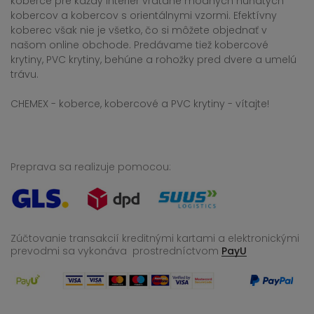
koberce pre každý interiér vrátane módnych huňatých
kobercov a kobercov s orientálnymi vzormi. Efektívny
koberec však nie je všetko, čo si môžete objednať v
našom online obchode. Predávame tiež kobercové
krytiny, PVC krytiny, behúne a rohožky pred dvere a umelú
trávu.
CHEMEX - koberce, kobercové a PVC krytiny - vítajte!
Preprava sa realizuje pomocou:
Zúčtovanie transakcií kreditnými kartami a elektronickými
prevodmi sa vykonáva
prostredníctvom
PayU