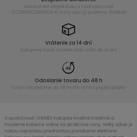
Uskutočnite objednávku s hodnotou nad
-0.23809523809524 € a my vám ju pošleme ZDARMA!
Vrátenie za 14 dní
Zakúpený
tovar môžete vždy vrátiť do 14 dní
Odoslanie tovaru do 48 h
Tovar odosielame do 48 hodín
od od prijatia platby
V spoločnosti CHEMEX nakúpite kvalitné tradičné a
moderné koberce online za atraktívne ceny. Veľký výber je
našou najväčšou prednosťou, ponúkame efektívne