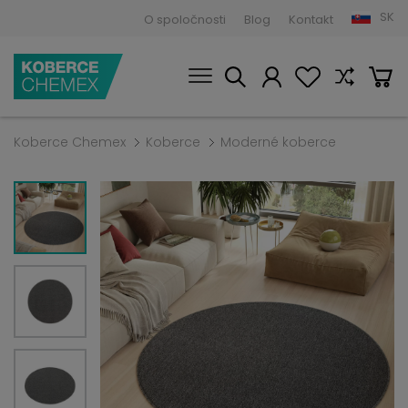
SK
O spoločnosti
Blog
Kontakt
Koberce Chemex
Koberce
Moderné koberce