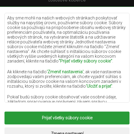
Lososové koberce
Krémové koberce
Lilac koberce
Aby sme mohli na našich webových stránkach poskytovať
služby na najvyššej úrovni, používame súbory cookie. Súbory
Žlté koberce
cookie sa používajú na prispôsobenie obsahu webovej stránky
preferenciám používateľa, na optimalizáciu používania
Mätové koberce
webových stránok, na vytváranie štatistík a na udržiavanie
relácie používateľa webovej stránky. Jednotlivé nastavenia
Modré koberce
súborov cookie môžete zmeniť kliknutím na tlačidlo "Zmeniť
nastavenia". Ak chcete súhlasiť s inštaláciou súborov cookie
Oranžové koberce
všetkých vyššie uvedených kategórií na vašom koncovom
Ružové koberce
zariadení, kliknite na tlačidlo
"Prijať všetky súbory cookie"
.
Šedé koberce
Ak kliknete na tlačidlo
'Zmeniť nastavenia'
, ak vaše nastavenia
zodpovedajú vašim preferenciám, ak chcete vyjadriť súhlas s
Terakotové koberce
inštaláciou súborov cookie na vašom koncovom zariadení v
rozsahu, ktorý si zvolíte, kliknite na tlačidlo
'Uložiť a prijať'
.
Zelené koberce
Zlaté koberce
Pokiaľ budú súbory cookie obsahovať vaše osobné údaje,
základom spracovania je oprávnený záujem správcu
osobných údajov (DYWANYCHEMEX) alebo tretích strán v
podobe poskytovania vysokokvalitných služieb na našej
webovej stránke a marketingových aktivít správcu osobných
Prijať všetky súbory cookie
Copyright 2022
Koberce Chemex.
Všetky práva
údajov a jeho dôveryhodných partnerov.
vyhradené.
Viac informácií o súboroch cookie a spracovaní osobných
Realizácia:
www.dimax.pl
Zmena nastavení