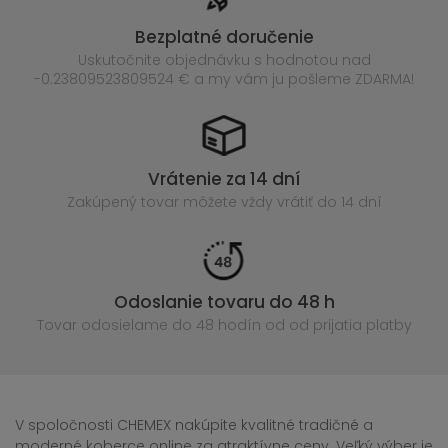
Bezplatné doručenie
Uskutočnite objednávku s hodnotou nad
-0.23809523809524 € a my vám ju pošleme ZDARMA!
Vrátenie za 14 dní
Zakúpený
tovar môžete vždy vrátiť do 14 dní
Odoslanie tovaru do 48 h
Tovar odosielame do 48 hodín
od od prijatia platby
V spoločnosti CHEMEX nakúpite kvalitné tradičné a
moderné koberce online za atraktívne ceny. Veľký výber je