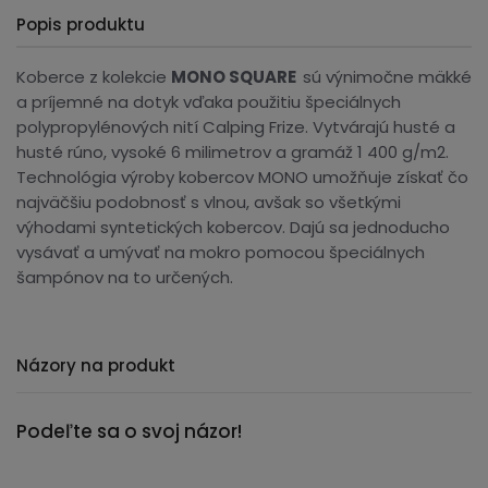
Popis produktu
Koberce z kolekcie
MONO
SQUARE
sú výnimočne mäkké
a príjemné na dotyk vďaka použitiu špeciálnych
polypropylénových nití Calping Frize. Vytvárajú husté a
husté rúno, vysoké 6 milimetrov a gramáž 1 400 g/m2.
Technológia výroby kobercov MONO umožňuje získať čo
najväčšiu podobnosť s vlnou, avšak so všetkými
výhodami syntetických kobercov. Dajú sa jednoducho
vysávať a umývať na mokro pomocou špeciálnych
šampónov na to určených.
Názory na produkt
Podeľte sa o svoj názor!