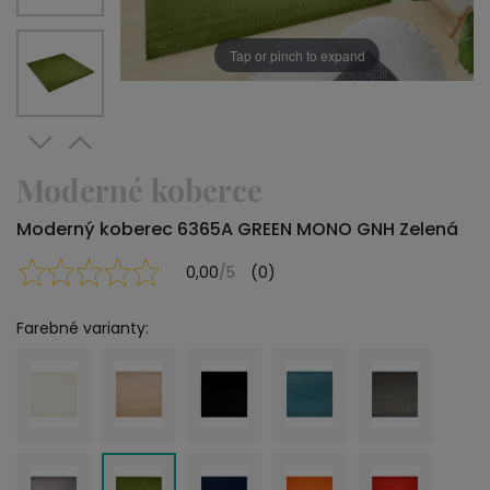
Tap or pinch to expand
Moderné koberce
Moderný koberec 6365A GREEN MONO GNH Zelená
0,00
/5
(0)
Farebné varianty: