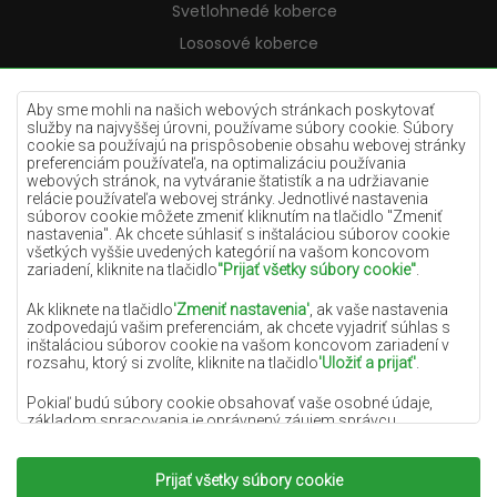
Svetlohnedé koberce
Lososové koberce
Krémové koberce
Lilac koberce
Aby sme mohli na našich webových stránkach poskytovať
služby na najvyššej úrovni, používame súbory cookie. Súbory
Žlté koberce
cookie sa používajú na prispôsobenie obsahu webovej stránky
preferenciám používateľa, na optimalizáciu používania
Mätové koberce
webových stránok, na vytváranie štatistík a na udržiavanie
relácie používateľa webovej stránky. Jednotlivé nastavenia
Modré koberce
súborov cookie môžete zmeniť kliknutím na tlačidlo "Zmeniť
nastavenia". Ak chcete súhlasiť s inštaláciou súborov cookie
Oranžové koberce
všetkých vyššie uvedených kategórií na vašom koncovom
Ružové koberce
zariadení, kliknite na tlačidlo
"Prijať všetky súbory cookie"
.
Šedé koberce
Ak kliknete na tlačidlo
'Zmeniť nastavenia'
, ak vaše nastavenia
zodpovedajú vašim preferenciám, ak chcete vyjadriť súhlas s
Terakotové koberce
inštaláciou súborov cookie na vašom koncovom zariadení v
rozsahu, ktorý si zvolíte, kliknite na tlačidlo
'Uložiť a prijať'
.
Zelené koberce
Zlaté koberce
Pokiaľ budú súbory cookie obsahovať vaše osobné údaje,
základom spracovania je oprávnený záujem správcu
osobných údajov (DYWANYCHEMEX) alebo tretích strán v
podobe poskytovania vysokokvalitných služieb na našej
webovej stránke a marketingových aktivít správcu osobných
Prijať všetky súbory cookie
Copyright 2022
Koberce Chemex.
Všetky práva
údajov a jeho dôveryhodných partnerov.