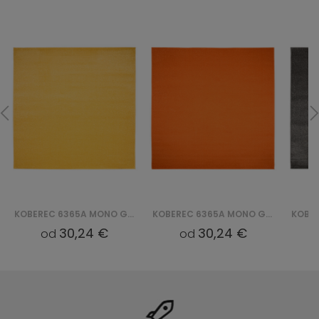
KOBEREC 6365A MONO GNH - ŻÓŁTY
KOBEREC 6365A MONO GNH - POMARAŃCZOWY
30,24 €
30,24 €
od
od