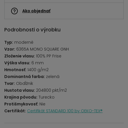
Ako objednať
Podrobnosti o výrobku
Typ:
moderné
Vzor:
6365A MONO SQUARE GNH
Zloženie vlasu:
100% PP Frise
Výška vlasu:
6 mm
Hmotnosť:
1400 g/m2
Dominantná farba:
zelená
Tvar:
Obdĺžnik
Hustota vlasu:
204800 pkt/m2
Krajina pôvodu:
Turecko
Protišmykovosť:
Nie
Certifikát:
Certifikát STANDARD 100 by OEKO-TEX®