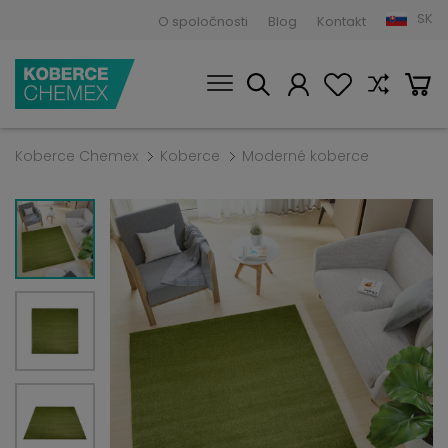
SK
O spoločnosti
Blog
Kontakt
Koberce Chemex
Koberce
Moderné koberce