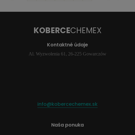
KOBERCE
CHEMEX
Kontaktné údaje
Al. Wyzwolenia 61, 26-225 Gowarczów
info@kobercechemex.sk
Naša ponuka