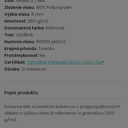
Vzor:
4496B D. / MIA
Zloženie vlasu:
100% Polipropylen
Výška vlasu:
8 mm
Hmotnosť:
1350 g/m2
Dominantná farba:
krémová
Tvar:
Obdĺžnik
Hustota vlasu:
160000 pkt/m2
Krajina pôvodu:
Turecko
Protišmykovosť:
Nie
Certifikát:
Certyfikat STANDARD 100 by OEKO-TEX®
Záruka:
12 mesiacov
Popis produktu
Koberce MIA sú kolekcie kobercov z polypropylénových
vlákien s výškou vlasu 8 milimetrov a gramážou 1350
g/m2.