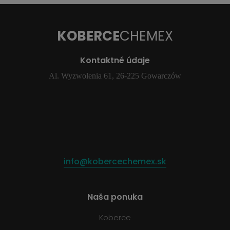
KOBERCE
CHEMEX
Kontaktné údaje
Al. Wyzwolenia 61, 26-225 Gowarczów
info@kobercechemex.sk
Naša ponuka
Koberce