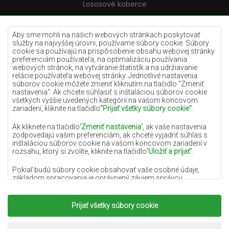
Lososové koberce
Krémové koberce
Lilac koberce
Aby sme mohli na našich webových stránkach poskytovať
služby na najvyššej úrovni, používame súbory cookie. Súbory
Žlté koberce
cookie sa používajú na prispôsobenie obsahu webovej stránky
preferenciám používateľa, na optimalizáciu používania
Mätové koberce
webových stránok, na vytváranie štatistík a na udržiavanie
relácie používateľa webovej stránky. Jednotlivé nastavenia
Modré koberce
súborov cookie môžete zmeniť kliknutím na tlačidlo "Zmeniť
nastavenia". Ak chcete súhlasiť s inštaláciou súborov cookie
Oranžové koberce
všetkých vyššie uvedených kategórií na vašom koncovom
Ružové koberce
zariadení, kliknite na tlačidlo
"Prijať všetky súbory cookie"
.
Šedé koberce
Ak kliknete na tlačidlo
'Zmeniť nastavenia'
, ak vaše nastavenia
zodpovedajú vašim preferenciám, ak chcete vyjadriť súhlas s
Terakotové koberce
inštaláciou súborov cookie na vašom koncovom zariadení v
rozsahu, ktorý si zvolíte, kliknite na tlačidlo
'Uložiť a prijať'
.
Zelené koberce
Zlaté koberce
Pokiaľ budú súbory cookie obsahovať vaše osobné údaje,
základom spracovania je oprávnený záujem správcu
osobných údajov (DYWANYCHEMEX) alebo tretích strán v
podobe poskytovania vysokokvalitných služieb na našej
webovej stránke a marketingových aktivít správcu osobných
Prijať všetky súbory cookie
Copyright 2022
Koberce Chemex.
Všetky práva
údajov a jeho dôveryhodných partnerov.
vyhradené.