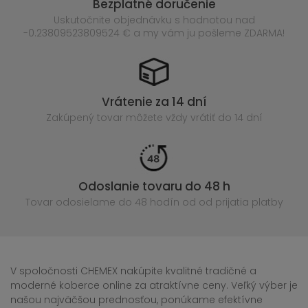
Bezplatné doručenie
Uskutočnite objednávku s hodnotou nad
-0.23809523809524 € a my vám ju pošleme ZDARMA!
Vrátenie za 14 dní
Zakúpený
tovar môžete vždy vrátiť do 14 dní
Odoslanie tovaru do 48 h
Tovar odosielame do 48 hodín
od od prijatia platby
V spoločnosti CHEMEX nakúpite kvalitné tradičné a
moderné koberce online za atraktívne ceny. Veľký výber je
našou najväčšou prednosťou, ponúkame efektívne