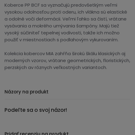
Koberce PP BCF sa vyznačujú predovšetkým veľmi
vysokou odolnosťou proti oderu, ich vlákna sú elastické
a odolné voči deformácii. Veľmi ľahko sa čistí, vrátane
vysávania a mokrého umývania šampóny. Majú tiež
vysoký súčiniteľ tepelnej vodivosti, takže ich možno
použiť v miestnostiach s podlahovým vykurovaním.
Kolekcia kobercov MIA zahŕňa širokú škálu klasických aj
moderných vzorov, vrátane geometrických, floristických,
perzských av rôznych veľkostných variantoch.
Názory na produkt
Podeľte sa o svoj názor!
Pridať recenziu na produkt