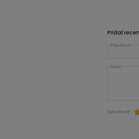
Pridať rece
Pseudónym
Názor
Vyhodnotiť: