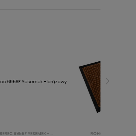
ROHOŽKA RUBBER EDGE CKGPPM03 - BRĄZOWY