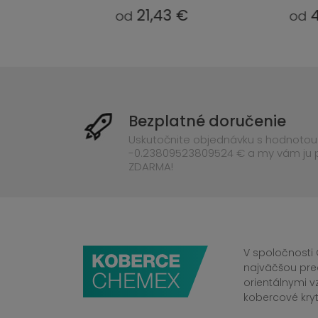
3 €
40,71 €
od
od
Bezplatné doručenie
Uskutočnite objednávku s hodnotou
-0.23809523809524 € a my vám ju
ZDARMA!
V spoločnosti 
najväčšou pre
orientálnymi v
kobercové kryt