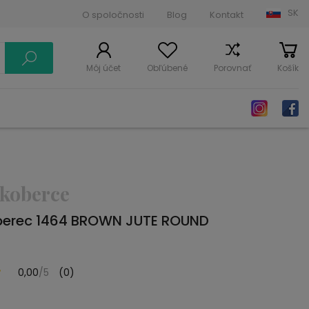
SK
O spoločnosti
Blog
Kontakt
Môj účet
Obľúbené
Porovnať
Košík
 koberce
berec 1464 BROWN JUTE ROUND
0,00
/5
(0)