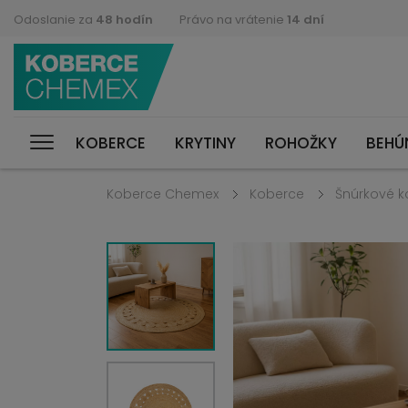
Odoslanie za
48 hodín
Právo na vrátenie
14 dní
KOBERCE
KRYTINY
ROHOŽKY
BEHÚ
Koberce Chemex
Koberce
Šnúrkové k