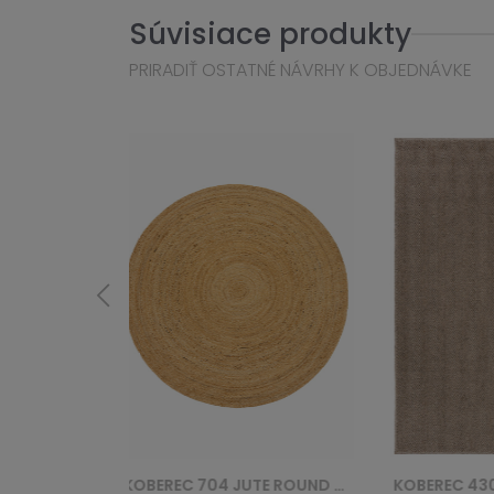
Súvisiace produkty
PRIRADIŤ OSTATNÉ NÁVRHY K OBJEDNÁVKE
KOBEREC 704 JUTE ROUND - BRĄZOWY
KOBEREC 4300 CALMA - BRĄZOWY