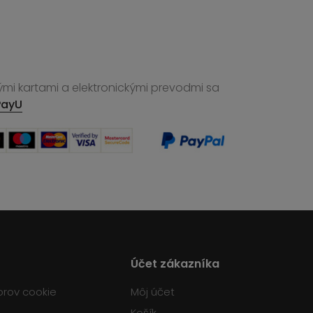
ými kartami a elektronickými prevodmi sa
PayU
Účet zákazníka
orov cookie
Môj účet
Košík