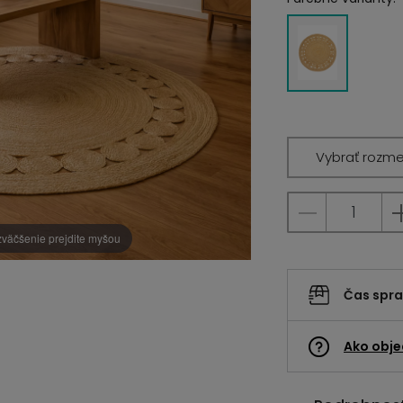
Vybrať rozme
zväčšenie prejdite myšou
Čas spr
Ako obje