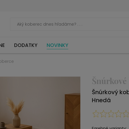
NE
DODATKY
NOVINKY
oberce
Šnúrkové
Šnúrkový ko
Hnedá
Farebné varianty: