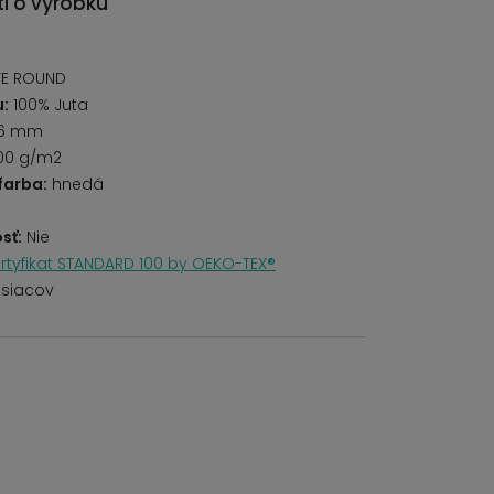
i o výrobku
é
TE ROUND
u:
100% Juta
6 mm
00 g/m2
farba:
hnedá
sť:
Nie
rtyfikat STANDARD 100 by OEKO-TEX®
siacov