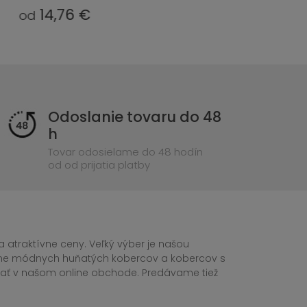
4,05 €
2
od
od
Odoslanie tovaru do 48
h
Tovar odosielame do 48 hodín
od od prijatia platby
 atraktívne ceny. Veľký výber je našou
tane módnych huňatých kobercov a kobercov s
ednať v našom online obchode. Predávame tiež