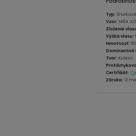
Podrobnost
Typ:
Šnúrkov
Vzor:
1464 JU
Zloženie vlas
Výška vlasu:
Hmotnosť:
16
Dominantná 
Tvar:
Koleso
Protišmykovo
Certifikát:
Ce
Záruka:
12 me