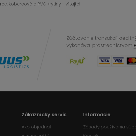
ce, kobercové a PVC krytiny - vítajte!
Zúčtovanie transakcií kreditn
vykonáva
prostredníctvom
Zákaznícky servis
Informácie
Ako objednať
Zásady používania súb
Ako sa vrátiť
Kontakt