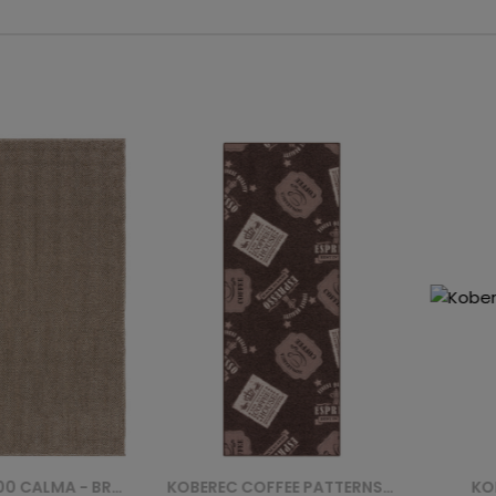
KOBEREC COFFEE PATTERNS 44 (CHOCOL)
KOBEREC 6956F YESEMEK - BRĄZOWY