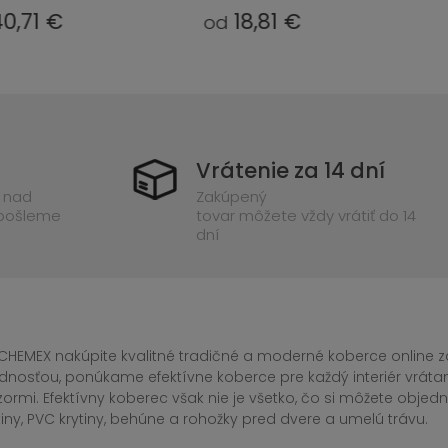
18,81 €
14,76 €
od
Vrátenie za 14 dní
 nad
Zakúpený
 pošleme
tovar môžete vždy vrátiť do 14
dní
CHEMEX nakúpite kvalitné tradičné a moderné koberce online za
dnosťou, ponúkame efektívne koberce pre každý interiér vrá
zormi. Efektívny koberec však nie je všetko, čo si môžete obj
iny, PVC krytiny, behúne a rohožky pred dvere a umelú trávu.